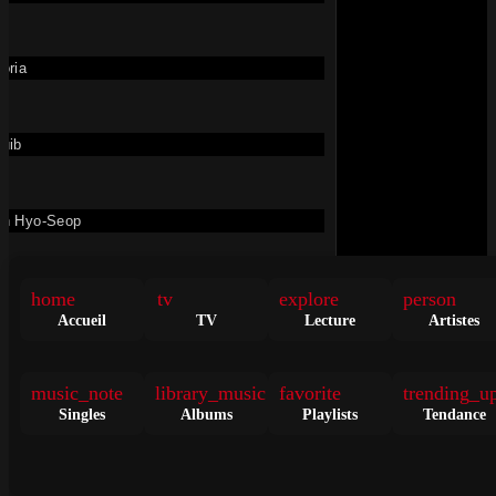
SWEET FEVER – Faouzia
oria
• il y a 1 an
TITRE
Faouzia
uib
217K
n Hyo-Seop
home
tv
explore
person
cha Maya
Accueil
TV
Lecture
Artistes
TOUS CES MOTS – Faouzia
dan Martin
music_note
library_music
favorite
trending_u
• il y a 1 an
TITRE
Singles
Albums
Playlists
Tendance
Faouzia
me Simone
220K