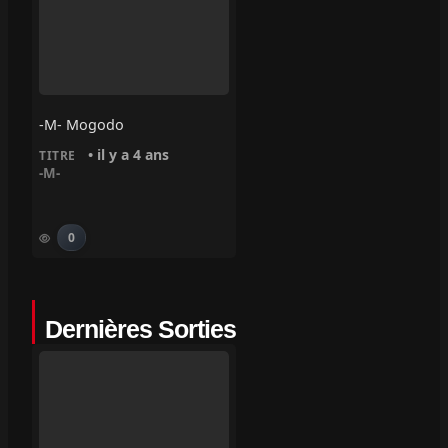
-M- Mogodo
• il y a 4 ans
TITRE
-M-
0
Dernières Sorties