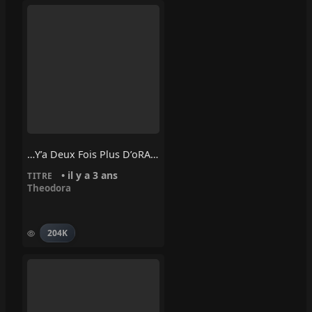
…Y’a Deux Fois Plus D’oRAGE – Theodora
• il y a 3 ans
TITRE
Theodora
204K