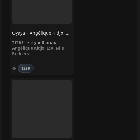
Oyaya – Angélique Kidjo, Nile Rodgers, IZA
• il y a 3 mois
TITRE
Angélique Kidjo
,
IZA
,
Nile
Rodgers
129K