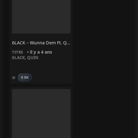
6LACK – Wunna Dem Ft. QUIN
• il y a 4 ans
TITRE
6LACK
,
QUIN
9.9K