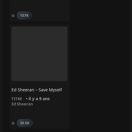
157K
Ed Sheeran – Save Myself
• il y a 9 ans
TITRE
Ed Sheeran
35.5K