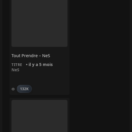
Tout Prendre – NeS
• il y a 5 mois
TITRE
NeS
132K