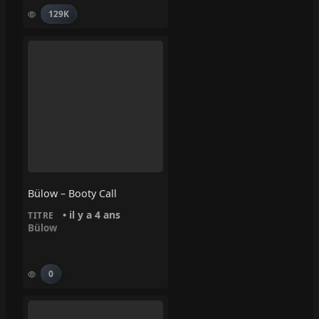
129K
Bülow – Booty Call
• il y a 4 ans
TITRE
Bülow
0