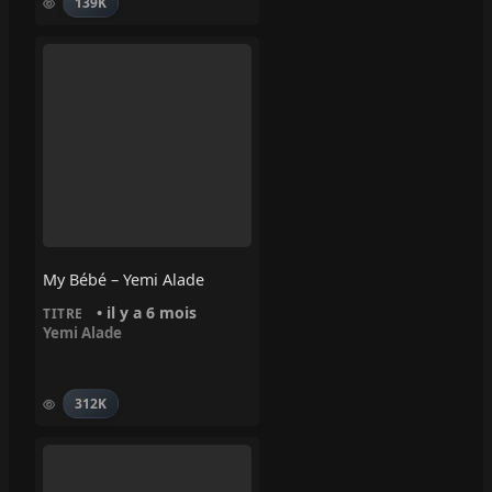
139K
My Bébé – Yemi Alade
• il y a 6 mois
TITRE
Yemi Alade
312K