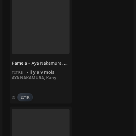
Pamela – Aya Nakamura, Kany
• il y a 9 mois
TITRE
AYA NAKAMURA
,
Kany
271K