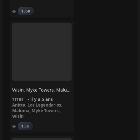
135K
Wisin, Myke Towers, Maluma, Anitta, Los Legendarios – Mi Niña (Remix)
• il y a 5 ans
TITRE
Anitta
,
Los Legendarios
,
Maluma
,
Myke Towers
,
Wisin
1.5K