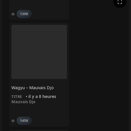
⛶
139K
Wagyu – Mauvais Djo
• il y a 8 heures
TITRE
Mauvais Djo
145K