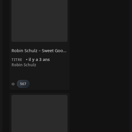
Robin Schulz – Sweet Goodbye
• il y a 3 ans
TITRE
Robin Schulz
567