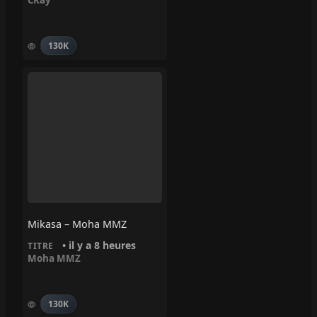
CKay
130K
Mikasa – Moha MMZ
• il y a 8 heures
TITRE
Moha MMZ
130K