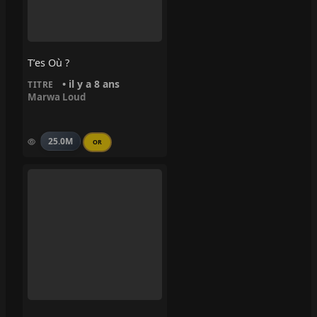
T’es Où ?
• il y a 8 ans
TITRE
Marwa Loud
25.0M
OR