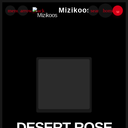
×
Mizikoos
menu
arrow_back
search
home
DESERT ROSE