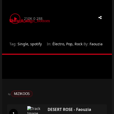
210K
0
288
vertical_align_bottom
more_horiz
Tag:
Single
,
spotify
In:
Électro
,
Pop
,
Rock
By:
Faouzia
MIZIKOOS
by
DESERT ROSE - Faouzia