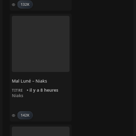
132K
Mal Luné – Niaks
• il y a 8 heures
TITRE
Niaks
142K