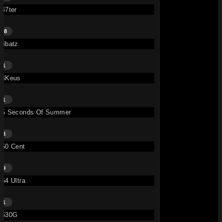
47ter
18
4batz
1
4Keus
1
5 Seconds Of Summer
3
50 Cent
9
54 Ultra
1
630G