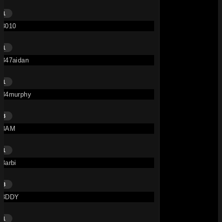
1
3010
1
347aidan
1
34murphy
3
3AM
1
3arbi
3
3DDY
1