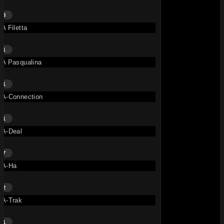
8
A Filetta
1
A Pasqualina
1
A-Connection
1
A-Deal
7
A-Ha
2
A-Trak
1