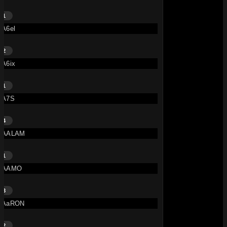
1
A6el
2
A6ix
1
A7S
4
AALAM
1
AAMO
3
AaRON
2