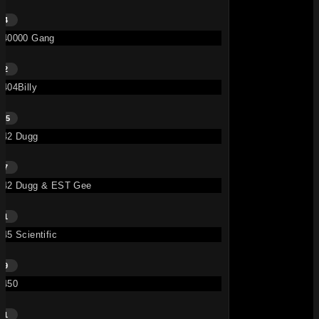
4
40000 Gang
2
404Billy
15
42 Dugg
7
42 Dugg & EST Gee
1
45 Scientific
9
450
1