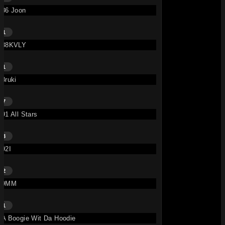
86 Joon
1
88KVLY
1
8ruki
7
91 All Stars
3
92I
2
9MM
1
A Boogie Wit Da Hoodie