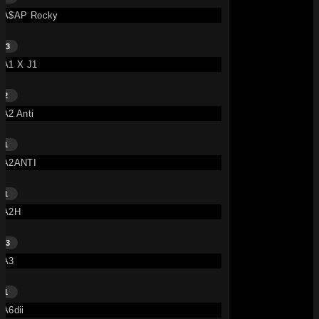
A$AP Rocky
13
A1 X J1
2
A2 Anti
1
A2ANTI
1
A2H
13
A3
1
A6dii