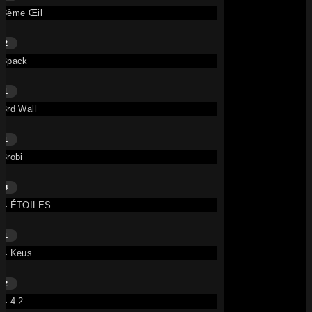
3ème Œil
2
3pack
1
3rd Wall
1
3robi
8
4 ÉTOILES
1
4 Keus
2
4.4.2