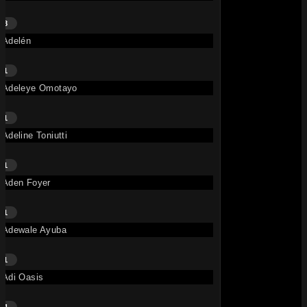
8
Adelén
Minks In Miami – Rick Ross, French Montana, Max B
• il y a 5 mois
TITRE
E
1
French Montana
,
Max B
,
Rick
Adeleye Omotayo
Ross
1
721K
Adeline Toniutti
1
Aden Foyer
1
Adewale Ayuba
Ever Since U Left Me (I Went Deaf) • French Montana, Max B
1
• il y a 6 mois
TITRE
E
Adi Oasis
French Montana
,
Max B