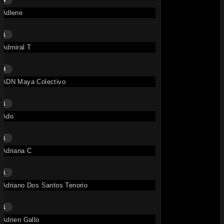
4
Adlene
15.2M
OR
1
Admiral T
3
ADN Maya Colectivo
1
Le Show – Ayra Starr, French Montana, Davido
Ado
• il y a 7 mois
TITRE
Ayra Starr
,
Davido
,
French
1
Montana
Adriana C
256K
1
Adriano Dos Santos Tenorio
1
Adrien Gallo