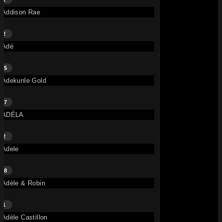
Addison Rae
144K
2
Adé
15
Adekunle Gold
17
One Night – Hugel, French Montana, Max B
ADÉLA
• il y a 4 mois
TITRE
E
French Montana
,
HUGEL
,
Max
2
B
Adele
162K
48
Adèle & Robin
1
Adèle Castillon