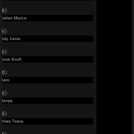
4
Adrien Morice
Whippin That Wave • French Montana, Max B
• il y a 7 mois
TITRE
E
1
French Montana
,
Max B
Ady Junior
1
359K
Aeon KnoX
2
Aero
1
Aespa
Big Bag – Lil Durk, French Montana
5
• il y a 1 an
TITRE
E
Afara Tsena
French Montana
,
Lil Durk