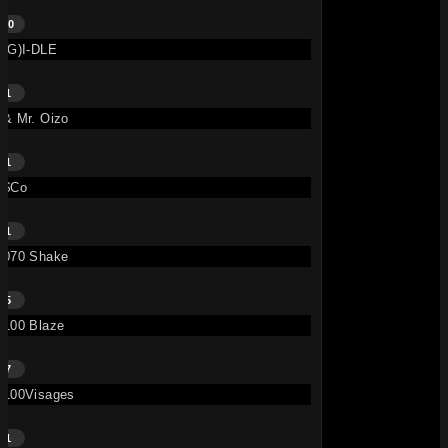
30
(G)I-DLE
1
& Mr. Oizo
1
$co
1
070 Shake
5
100 Blaze
7
100Visages
1