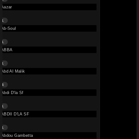
Aazar
MIZIKOOS TV
+
1
Le streaming autrement.
Ab-Soul
Films, séries & musique en illimité
1
ABBA
▶ Commencer maintenant
1
Abd Al Malik
TRACK
ARTISTS
4
›
Abdi D'la Sf
FRENCH
MONTANA
1
ABDII D'LA SF
EXPLORER
1
SINGLES
Abdou Gambetta