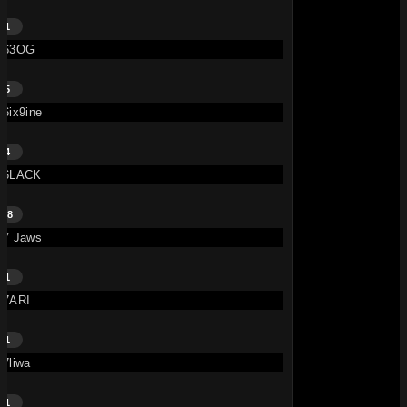
1
63OG
5
6ix9ine
4
6LACK
28
7 Jaws
1
7ARI
1
7liwa
1