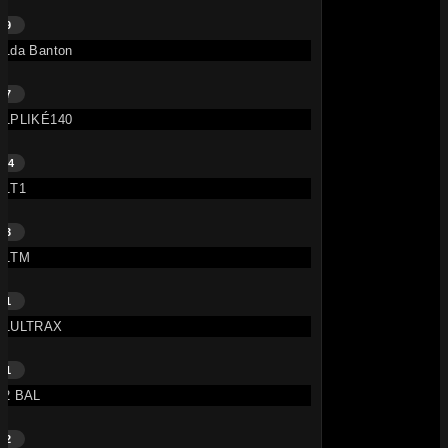
9
1da Banton
7
1PLIKÉ140
24
1T1
3
1TM
1
1ULTRAX
1
2 BAL
2