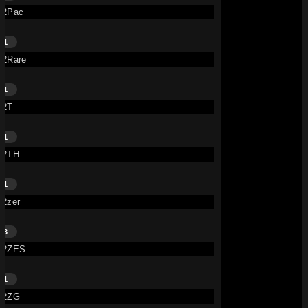
2Pac
1
2Rare
1
2T
1
2TH
1
2zer
3
2ZES
1
2ZG