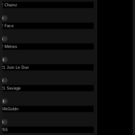
2 Chainz
8
2 Face
1
2 Mètres
21
21 Juin Le Duo
3
21 Savage
63
24kGoldn
4
255