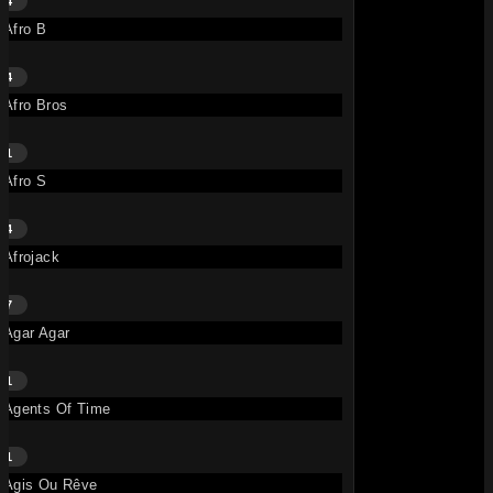
4
Afro B
1.3M
4
Afro Bros
1
Afro S
4
YA BABA – DYSTINCT, French Montana
Afrojack
• il y a 1 an
TITRE
DYSTINCT
,
French Montana
7
Agar Agar
159K
1
Agents Of Time
1
Agis Ou Rêve