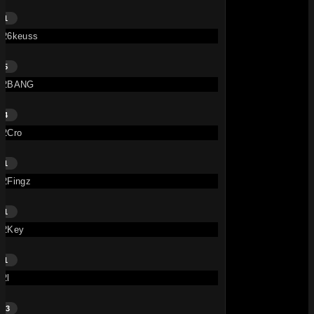
1
26keuss
5
2BANG
4
2Cro
1
2Fingz
1
2Key
1
2l
13