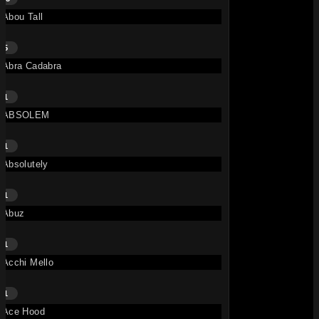
Abou Tall
9.7M
5
Abra Cadabra
1
ABSOLEM
1
Shine – HUGEL, David Guetta, French Montana, Aidan Martin
Absolutely
• il y a 1 mois
TITRE
Aidan Martin
,
David Guetta
,
1
French Montana
,
HUGEL
Abuz
151K
1
Acchi Mello
1
Ace Hood