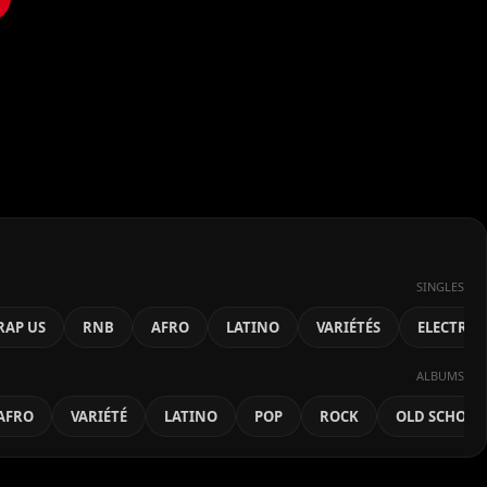
SINGLES
RAP US
RNB
AFRO
LATINO
VARIÉTÉS
ELECTRO
ALBUMS
AFRO
VARIÉTÉ
LATINO
POP
ROCK
OLD SCHOOL