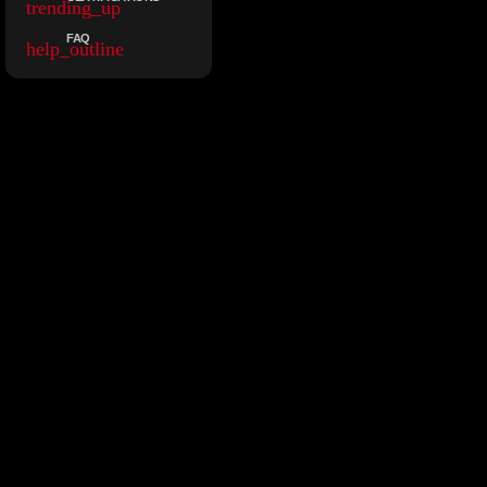
trending_up
FAQ
help_outline