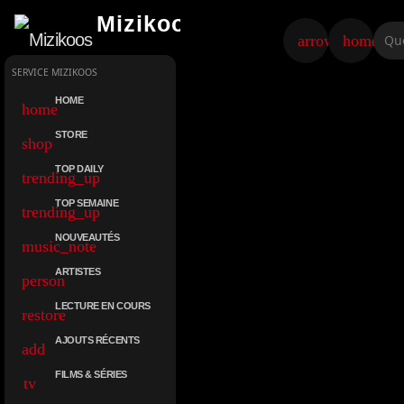
Mizikoos
arrow_back
home
SERVICE MIZIKOOS
HOME
home
STORE
shop
TOP DAILY
trending_up
TOP SEMAINE
trending_up
NOUVEAUTÉS
music_note
ARTISTES
person
LECTURE EN COURS
restore
AJOUTS RÉCENTS
add
FILMS & SÉRIES
tv