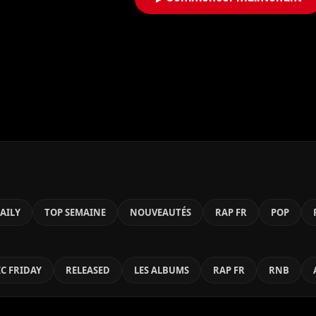
AILY
TOP SEMAINE
NOUVEAUTÉS
RAP FR
POP
C FRIDAY
RELEASED
LES ALBUMS
RAP FR
RNB