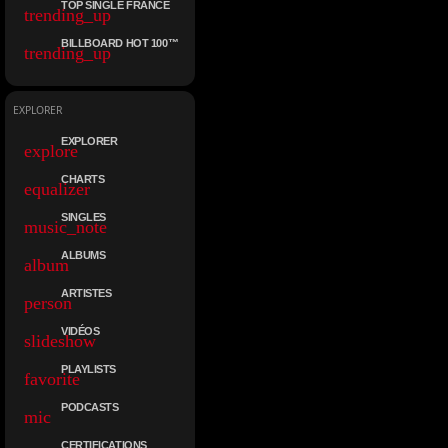
TOP SINGLE FRANCE
trending_up
BILLBOARD HOT 100™
trending_up
EXPLORER
EXPLORER
explore
CHARTS
equalizer
SINGLES
music_note
ALBUMS
album
ARTISTES
person
VIDÉOS
slideshow
PLAYLISTS
favorite
PODCASTS
mic
CERTIFICATIONS