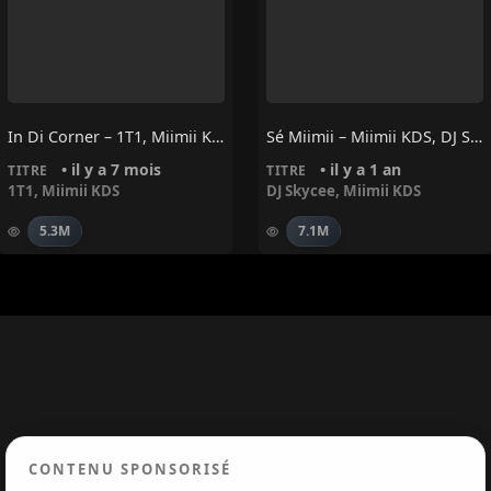
In Di Corner – 1T1, Miimii KDS
Sé Miimii – Miimii KDS, DJ Skycee
• il y a 7 mois
• il y a 1 an
TITRE
TITRE
1T1
,
Miimii KDS
DJ Skycee
,
Miimii KDS
5.3M
7.1M
CONTENU SPONSORISÉ