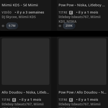
Miimii KDS – Sé Miimii
Pow Pow – Niska, Litleboy Lsbeats767, Miimii KDS
• il y a 3 semaines
• il y a 1 mois
VIDÉO
TITRE
E
DJ Skycee
,
Miimii KDS
litleboy lsbeats767
,
Miimii
KDS
,
NISKA
9.7M
259K
Allo Doudou – Niska, Litleboy Lsbeats767, Miimii KDS
Pow Pow / Allo Doudou – Niska, Litleboy Lsbeats767, Miimii KDS
• il y a 1 mois
• il y a 1 mois
TITRE
E
TITRE
E
litleboy lsbeats767
,
Miimii
litleboy lsbeats767
,
Miimii