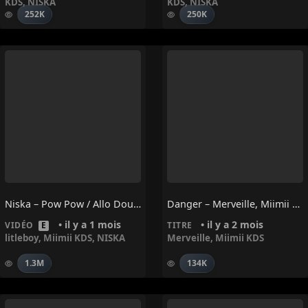
KDS
,
NISKA
KDS
,
NISKA
252K
250K
Niska – Pow Pow / Allo Doudou Feat. Miimii Kds X Litleboy
Danger – Merveille, Miimii KDS
• il y a 1 mois
• il y a 2 mois
VIDÉO
E
TITRE
litleboy
,
Miimii KDS
,
NISKA
Merveille
,
Miimii KDS
1.3M
134K