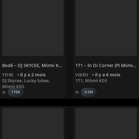
Bodé – DJ SKYCEE, Miimii KDS, Lucky Lukee
1T1 – In Di Corner (Ft Miimii KDS)
• il y a 2 mois
• il y a 6 mois
TITRE
VIDÉO
DJ Skycee
,
Lucky lukee
,
1T1
,
Miimii KDS
Miimii KDS
178K
4.5M