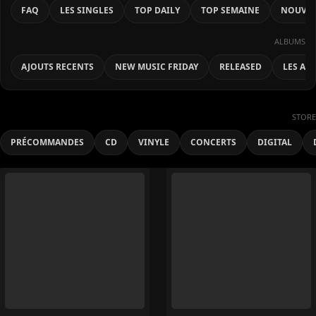
FAQ
LES SINGLES
TOP DAILY
TOP SEMAINE
NOUVEA
ALBUMS
AJOUTS RECENTS
NEW MUSIC FRIDAY
RELEASED
LES AL
STORE
PRÉCOMMANDES
CD
VINYLE
CONCERTS
DIGITAL