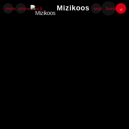
Mizikoos
menu
arrow_back
search
home