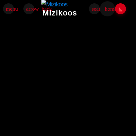
menu
arrow_back
search
home
Mizikoos