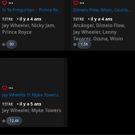
Si Te Preguntan – Prince Royce, Nicky Jam, Jay Wheeler
Dímelo Flow, Wisin, Ozuna, Arcangel, Lenny Tavarez, Jay Wheeler – Crazy
• il y a 4 ans
• il y a 4 ans
TITRE
TITRE
Jay Wheeler
,
Nicky Jam
,
Arcángel
,
Dímelo Flow
,
Prince Royce
Jay Wheeler
,
Lenny
Tavarez
,
Ozuna
,
Wisin
90
1.5K
Jay Wheeler Ft Myke Towers – La Curiosidad
• il y a 5 ans
TITRE
Jay Wheeler
,
Myke Towers
12.4K