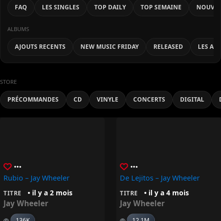
FAQ
LES SINGLES
TOP DAILY
TOP SEMAINE
NOUVEA
ALBUMS
AJOUTS RECENTS
NEW MUSIC FRIDAY
RELEASED
LES AL
STORE
PRÉCOMMANDES
CD
VINYLE
CONCERTS
DIGITAL
Rubio – Jay Wheeler
De Lejitos – Jay Wheeler
• il y a 2 mois
• il y a 4 mois
TITRE
TITRE
Jay Wheeler
Jay Wheeler
136K
12.1M