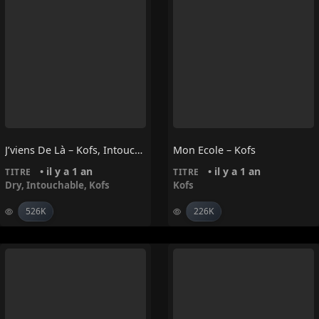
J’viens De Là – Kofs, Intouchable, Dry
Mon Ecole – Kofs
• il y a 1 an
• il y a 1 an
TITRE
TITRE
Dry
,
Intouchable
,
Kofs
Kofs
526K
226K