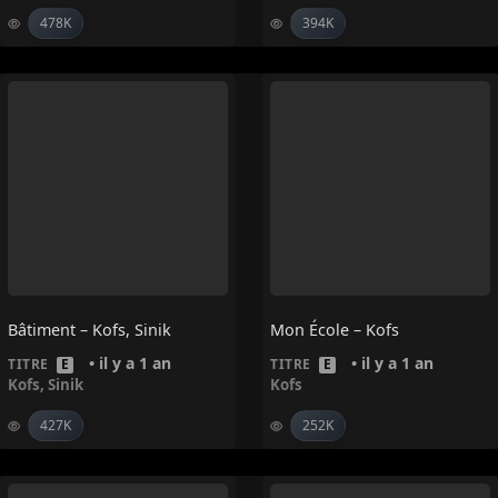
478K
394K
Bâtiment – Kofs, Sinik
Mon École – Kofs
• il y a 1 an
• il y a 1 an
TITRE
E
TITRE
E
Kofs
,
Sinik
Kofs
427K
252K