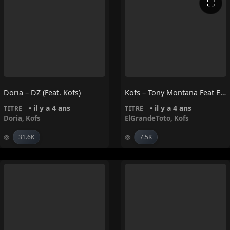
⛶
Doria – DZ (feat. Kofs)
Kofs – Tony Montana Feat ElGrandeToto
• il y a 4 ans
• il y a 4 ans
TITRE
TITRE
Doria
,
Kofs
ElGrandeToto
,
Kofs
31.6K
7.5K