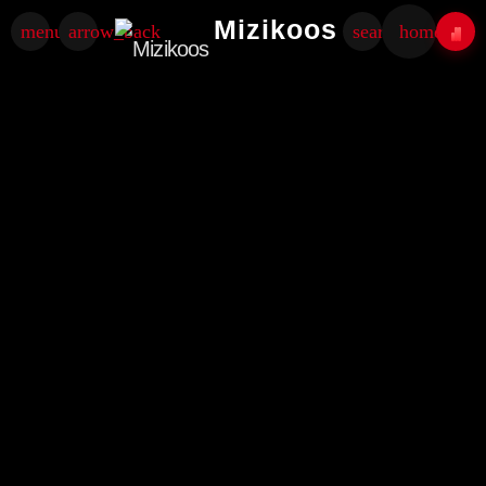
Mizikoos
menu
arrow_back
search
home