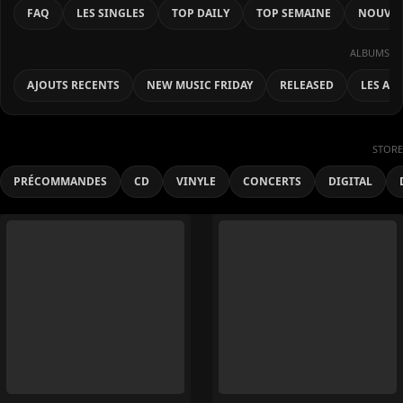
FAQ
LES SINGLES
TOP DAILY
TOP SEMAINE
NOUVEA
ALBUMS
AJOUTS RECENTS
NEW MUSIC FRIDAY
RELEASED
LES AL
STORE
PRÉCOMMANDES
CD
VINYLE
CONCERTS
DIGITAL