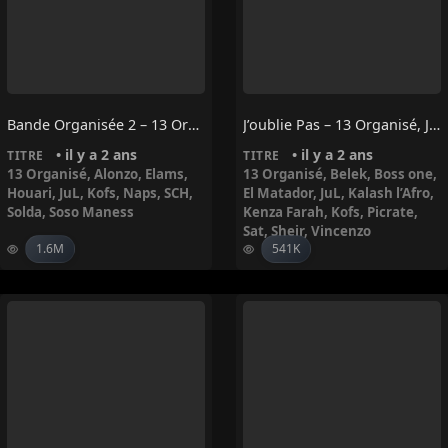
Bande Organisée 2 – 13 Organisé, Jul, SCH, Kofs, Alonzo, Naps, Soso Maness, Elams, Solda, Houari
J’oublie Pas – 13 Organisé, Jul, Kalash L’afro, KOFS, Picrate, SAT, Boss One, El Matador, Belek, Sheïr, Vincenzo, Kenza Farah
• il y a 2 ans
• il y a 2 ans
TITRE
TITRE
13 Organisé
,
Alonzo
,
Elams
,
13 Organisé
,
Belek
,
Boss one
,
Houari
,
JuL
,
Kofs
,
Naps
,
SCH
,
El Matador
,
JuL
,
Kalash l’Afro
,
Solda
,
Soso Maness
Kenza Farah
,
Kofs
,
Picrate
,
Sat
,
Sheir
,
Vincenzo
1.6M
541K