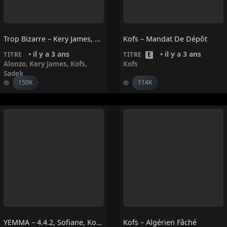
Trop Bizarre – Kery James, Alonzo, Sadek, Kofs
Kofs – Mandat De Dépôt
• il y a 3 ans
• il y a 3 ans
TITRE
TITRE
E
Alonzo
,
Kery James
,
Kofs
,
Kofs
Sadek
150K
114K
YEMMA – 4.4.2, Sofiane, Kofs, Soprano
Kofs – Algérien Fâché