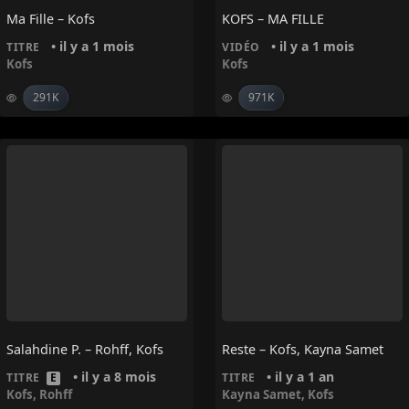
Ma Fille – Kofs
KOFS – MA FILLE
• il y a 1 mois
• il y a 1 mois
TITRE
VIDÉO
Kofs
Kofs
291K
971K
Salahdine P. – Rohff, Kofs
Reste – Kofs, Kayna Samet
• il y a 8 mois
• il y a 1 an
TITRE
E
TITRE
Kofs
,
Rohff
Kayna Samet
,
Kofs