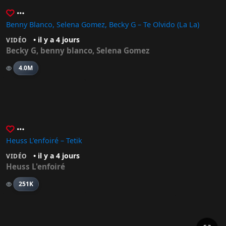
Benny Blanco, Selena Gomez, Becky G – Te Olvido (La La)
• il y a 4 jours
VIDÉO
Becky G
,
benny blanco
,
Selena Gomez
4.0M
Heuss L’enfoiré – Tetik
• il y a 4 jours
VIDÉO
Heuss L'enfoiré
251K