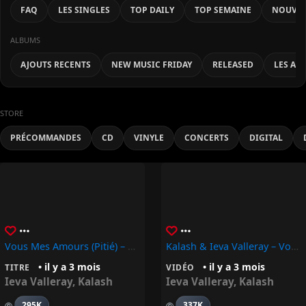
FAQ
LES SINGLES
TOP DAILY
TOP SEMAINE
NOUVEA
ALBUMS
AJOUTS RECENTS
NEW MUSIC FRIDAY
RELEASED
LES AL
STORE
PRÉCOMMANDES
CD
VINYLE
CONCERTS
DIGITAL
Vous Mes Amours (Pitié) – Kalash, Ieva Valleray
Kalash & Ieva Valleray – Vous Mes Amours (Pitié)
• il y a 3 mois
• il y a 3 mois
TITRE
VIDÉO
Ieva Valleray
,
Kalash
Ieva Valleray
,
Kalash
295K
337K