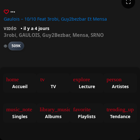
⛶
Gaulois – 10/10 Feat 3robi, Guy2bezbar Et Mensa
• il y a 4 jours
VIDÉO
3robi
,
GAULOIS
,
Guy2Bezbar
,
Mensa
,
SRNO
509K
home
tv
explore
person
Accueil
TV
Lecture
Artistes
Meek Mill – Nightmares To Dreams
HIMRA – CANALISER
• il y a 5 jours
• il y a 1 semaine
VIDÉO
VIDÉO
Meek Mill
HIMRA
music_note
library_music
favorite
trending_up
Singles
Albums
Playlists
Tendance
521K
1.3M