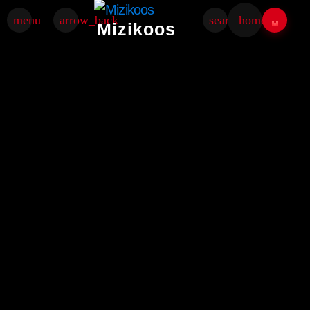
menu
arrow_back
search
home
Mizikoos