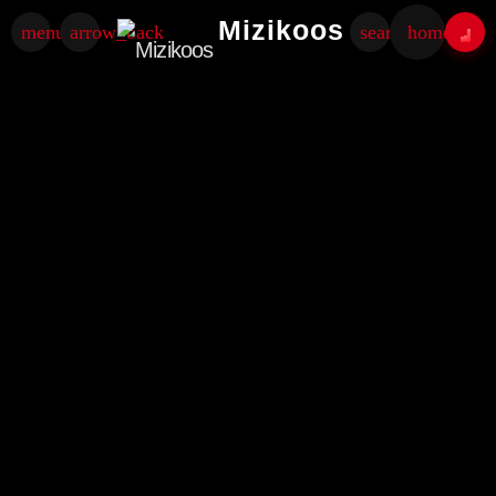
Mizikoos
menu
arrow_back
search
home