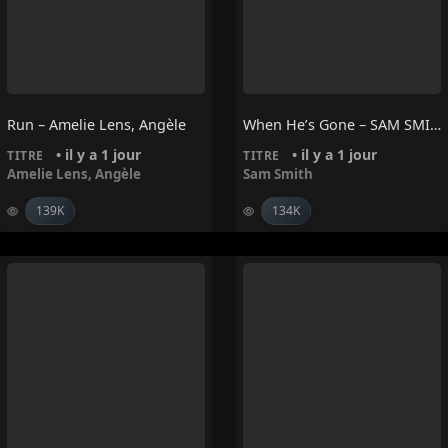
Run – Amelie Lens, Angèle
When He’s Gone – SAM SMITH
• il y a 1 jour
• il y a 1 jour
TITRE
TITRE
Amelie Lens
,
Angèle
Sam Smith
139K
134K