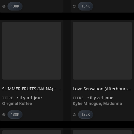
138K
134K
SUMMER FRUITS (NA NA) – Original Koffee
Love Sensation (Afterhours Mix) – Madonna, Kylie Minogue
• il y a 1 jour
• il y a 1 jour
TITRE
TITRE
Original Koffee
Kylie Minogue
,
Madonna
138K
132K