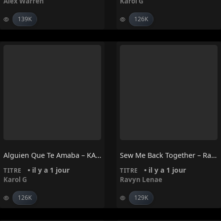
Alex Warren
Karol G
139K
126K
Alguien Que Te Amaba – KAROL G
Sew Me Back Together – Ravyn Lenae
• il y a 1 jour
• il y a 1 jour
TITRE
TITRE
Karol G
Ravyn Lenae
126K
129K