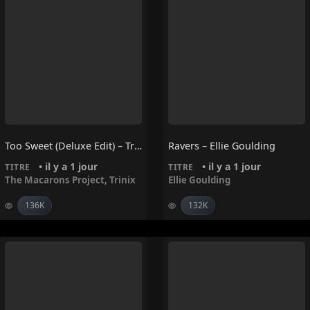
Too Sweet (Deluxe Edit) – Trinix, The Macarons Project
Ravers – Ellie Goulding
• il y a 1 jour
• il y a 1 jour
TITRE
TITRE
The Macarons Project
,
Trinix
Ellie Goulding
136K
132K