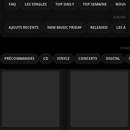
FAQ
LES SINGLES
TOP DAILY
TOP SEMAINE
NOUVEA
ALBUMS
AJOUTS RECENTS
NEW MUSIC FRIDAY
RELEASED
LES AL
STORE
PRÉCOMMANDES
CD
VINYLE
CONCERTS
DIGITAL