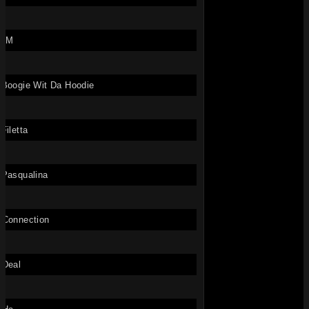
MM
 Boogie Wit Da Hoodie
 Filetta
 Pasqualina
-Connection
-Deal