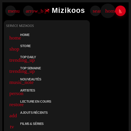
×
Mizikoos
Mizikoos
menu
arrow_back
search
home
SERVICE MIZIKOOS
HOME
home
STORE
shop
TOP DAILY
trending_up
TOP SEMAINE
trending_up
NOUVEAUTÉS
music_note
ARTISTES
person
LECTURE EN COURS
restore
AJOUTS RÉCENTS
add
FILMS & SÉRIES
tv