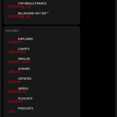
TOP SINGLE FRANCE
trending_up
BILLBOARD HOT 100™
trending_up
EXPLORER
EXPLORER
explore
CHARTS
equalizer
SINGLES
music_note
ALBUMS
album
ARTISTES
person
VIDÉOS
slideshow
PLAYLISTS
favorite
PODCASTS
mic