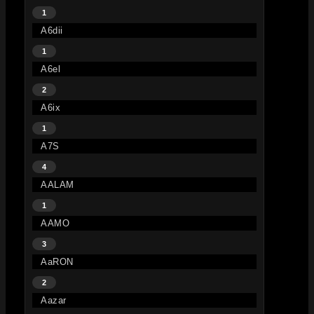
1
A6dii
1
A6el
2
A6ix
1
A7S
4
AALAM
1
AAMO
3
AaRON
2
Aazar