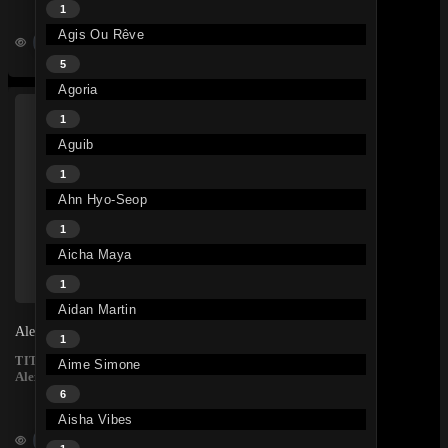
1
Agis Ou Rêve
464
5
Agoria
1
Aguib
1
Ahn Hyo-Seop
1
Aicha Maya
1
Aidan Martin
Alex Montembault – On M’a Dit
1
• il y a 4 ans
TITRE
Aime Simone
Alex Montembault
6
Aisha Vibes
225