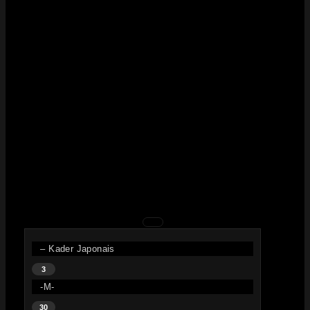
– Kader Japonais
3
-M-
30