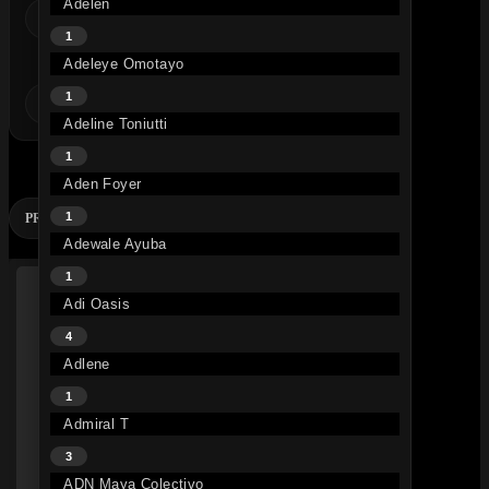
Adelén
FAQ
LES SINGLES
TOP DAILY
TOP SEMAINE
NOUV
1
Adeleye Omotayo
ALBUMS
1
AJOUTS RECENTS
NEW MUSIC FRIDAY
RELEASED
LE
Adeline Toniutti
1
STORE
Aden Foyer
1
PRÉCOMMANDES
CD
VINYLE
CONCERTS
DIGITAL
Adewale Ayuba
1
Adi Oasis
4
Adlene
1
Admiral T
3
ADN Maya Colectivo