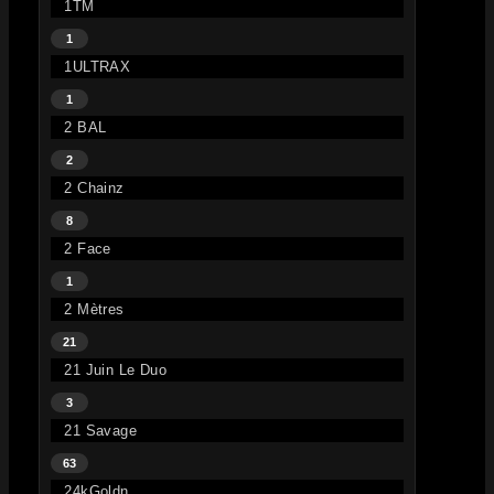
1TM
1
1ULTRAX
1
2 BAL
2
2 Chainz
8
2 Face
1
2 Mètres
21
21 Juin Le Duo
3
21 Savage
63
24kGoldn