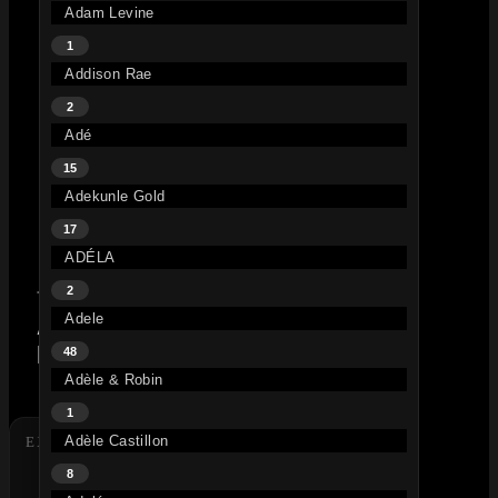
Adam Levine
MIZIKOOS TV
+
1
Addison Rae
Le streaming autrement.
2
Films, séries & musique en illimité
Adé
15
▶ Commencer maintenant
Adekunle Gold
17
ADÉLA
›
2
TRACK ARTISTS
Adele
ALEX
MONTEMBAULT
48
Adèle & Robin
1
Adèle Castillon
EXPLORER
8
SINGLES