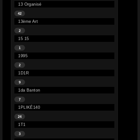
13 Organisé
42
13ème Art
2
15 15
1
1995
2
1D1R
9
1da Banton
7
1PLIKÉ140
24
1T1
3