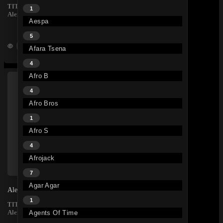
• il y a 1 an
TITRE
1
Alex Montembault
Aespa
5
204K
Afara Tsena
4
Afro B
4
Afro Bros
1
Afro S
4
Afrojack
7
Agar Agar
Alex Montembault – Loin Des Ombres
1
• il y a 4 ans
TITRE
Alex Montembault
Agents Of Time