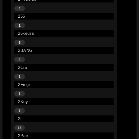
4
255
1
26keuss
5
2BANG
4
2Cro
1
2Fingz
1
2Key
1
2l
13
2Pac