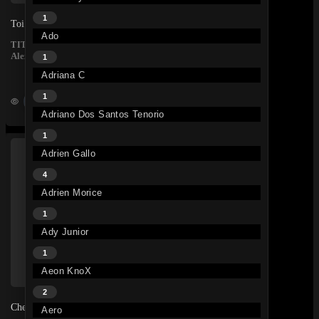
1
Toi · Alex Montembault
Ado
• il y a 1 mois
TITRE
Alex Montembault
1
Adriana C
1
134K
Adriano Dos Santos Tenorio
1
Adrien Gallo
4
Adrien Morice
1
Ady Junior
1
Aeon KnoX
2
Chez Moi – Alex Montembault
Aero