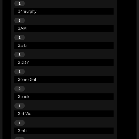
1
34murphy
3
3AM
1
3arbi
3
3DDY
1
3ème Œil
2
3pack
1
3rd Wall
1
3robi