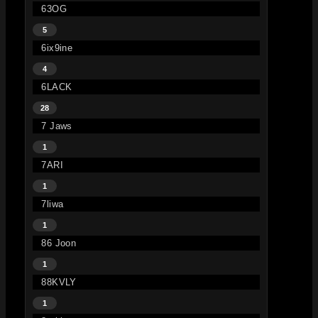
63OG
5
6ix9ine
4
6LACK
28
7 Jaws
1
7ARI
1
7liwa
1
86 Joon
1
88KVLY
1