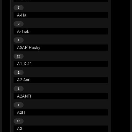
7
A-Ha
2
A-Trak
1
A$AP Rocky
13
A1 X J1
2
A2 Anti
1
A2ANTI
1
A2H
13
A3