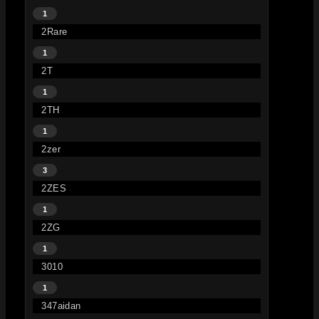
1
2Rare
1
2T
1
2TH
1
2zer
3
2ZES
1
2ZG
1
3010
1
347aidan