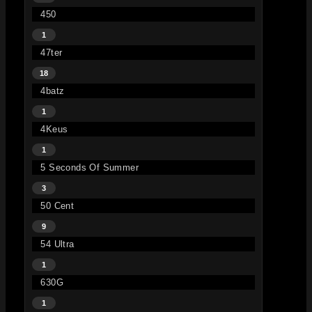
450
1
47ter
18
4batz
1
4Keus
1
5 Seconds Of Summer
3
50 Cent
9
54 Ultra
1
630G
1