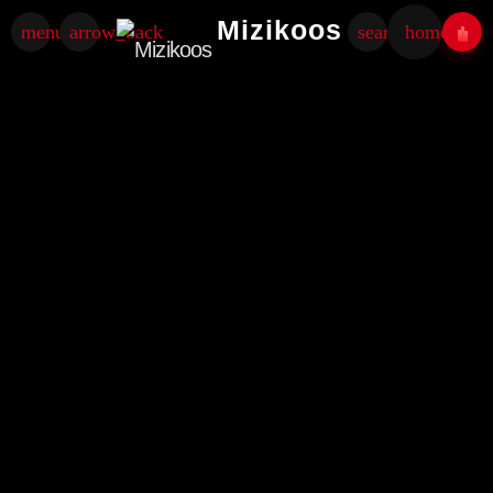
Mizikoos
menu
arrow_back
search
home