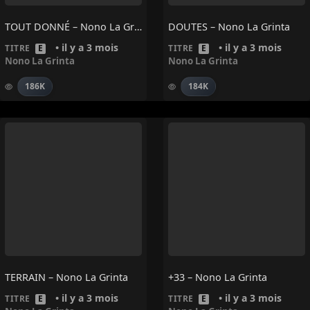
TOUT DONNÉ – Nono La Grinta
DOUTES – Nono La Grinta
• il y a 3 mois
• il y a 3 mois
TITRE
E
TITRE
E
Nono La Grinta
Nono La Grinta
186K
184K
TERRAIN – Nono La Grinta
+33 – Nono La Grinta
• il y a 3 mois
• il y a 3 mois
TITRE
E
TITRE
E