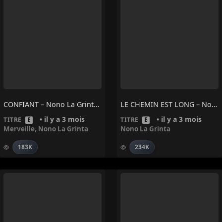
CONFIANT – Nono La Grinta, Merveille
LE CHEMIN EST LONG – Nono La Grinta
• il y a 3 mois
• il y a 3 mois
TITRE
E
TITRE
E
Merveille
,
Nono La Grinta
Nono La Grinta
183K
234K