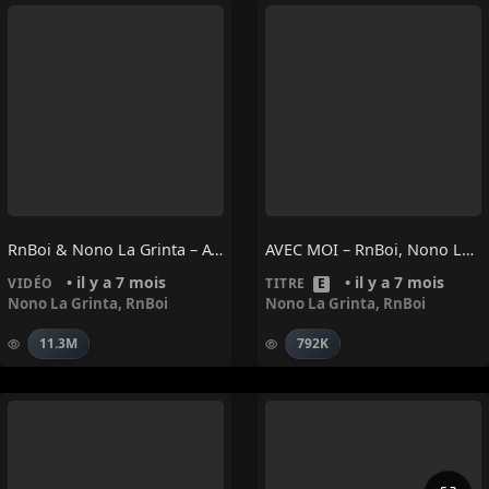
RnBoi & Nono La Grinta – AVEC MOI
AVEC MOI – RnBoi, Nono La Grinta
• il y a 7 mois
• il y a 7 mois
VIDÉO
TITRE
E
Nono La Grinta
,
RnBoi
Nono La Grinta
,
RnBoi
11.3M
792K