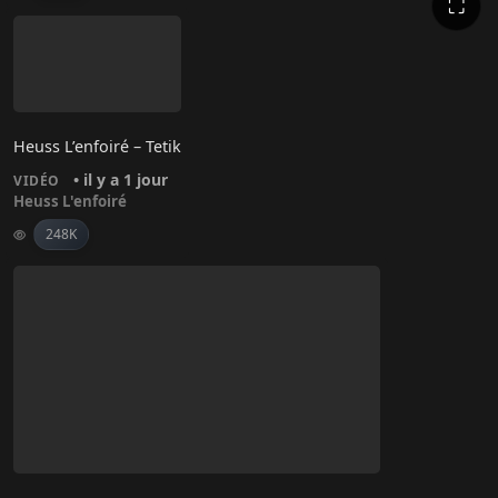
⛶
Heuss L’enfoiré – Tetik
• il y a 1 jour
VIDÉO
Heuss L'enfoiré
248K