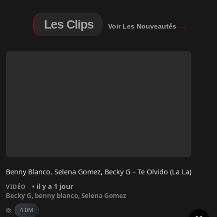
Les Clips
→
Voir Les Nouveautés
Benny Blanco, Selena Gomez, Becky G – Te Olvido (La La)
• il y a 1 jour
VIDÉO
Becky G
,
benny blanco
,
Selena Gomez
4.0M