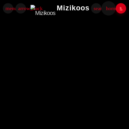
Mizikoos
menu
arrow_back
search
home