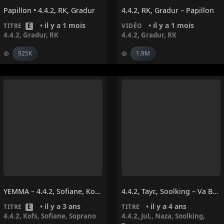
Papillon • 4.4.2, RK, Gradur
4.4.2, RK, Gradur – Papillon
• il y a 1 mois
• il y a 1 mois
TITRE
E
VIDÉO
4.4.2
,
Gradur
,
RK
4.4.2
,
Gradur
,
RK
925K
1.9M
YEMMA – 4.4.2, Sofiane, Kofs, Soprano
4.4.2, Tayc, Soolking – Va Bene (feat. Jul & Naza)
• il y a 3 ans
• il y a 4 ans
TITRE
E
TITRE
4.4.2
,
Kofs
,
Sofiane
,
Soprano
4.4.2
,
JuL
,
Naza
,
Soolking
,