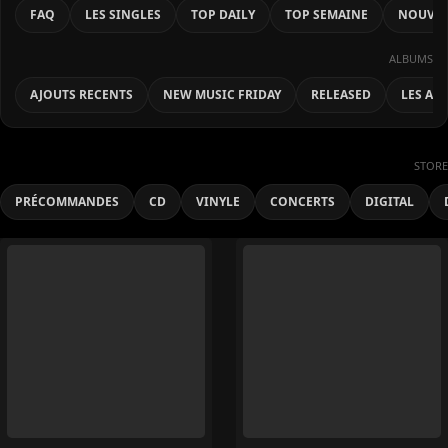
FAQ
LES SINGLES
TOP DAILY
TOP SEMAINE
NOUVEA
ALBUMS
AJOUTS RECENTS
NEW MUSIC FRIDAY
RELEASED
LES AL
STORE
PRÉCOMMANDES
CD
VINYLE
CONCERTS
DIGITAL