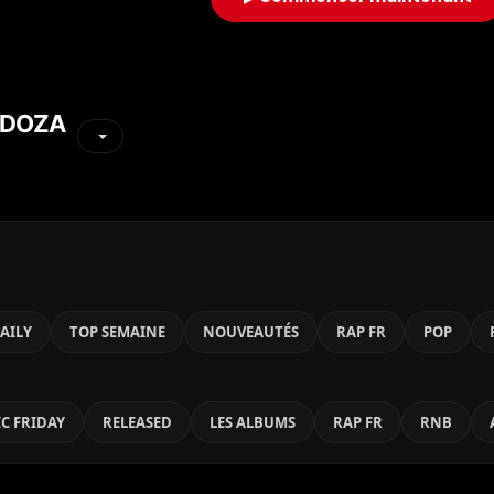
 DOZA
AILY
TOP SEMAINE
NOUVEAUTÉS
RAP FR
POP
C FRIDAY
RELEASED
LES ALBUMS
RAP FR
RNB