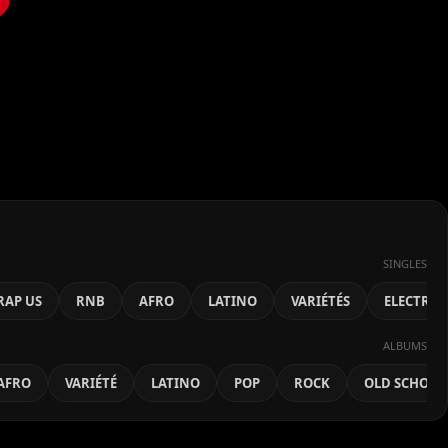
SINGLES
RAP US
RNB
AFRO
LATINO
VARIÉTÉS
ELECTRO
ALBUMS
AFRO
VARIÉTÉ
LATINO
POP
ROCK
OLD SCHOOL