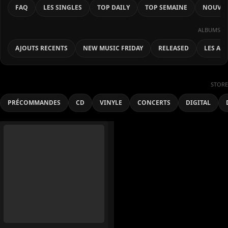
FAQ
LES SINGLES
TOP DAILY
TOP SEMAINE
NOUVEA
ALBUMS
AJOUTS RECENTS
NEW MUSIC FRIDAY
RELEASED
LES AL
STORE
PRÉCOMMANDES
CD
VINYLE
CONCERTS
DIGITAL