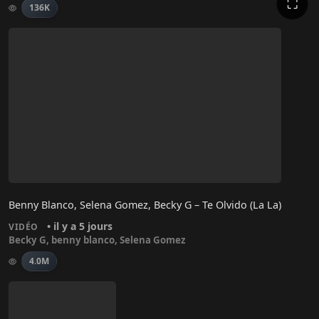
⛶
136K
Benny Blanco, Selena Gomez, Becky G – Te Olvido (La La)
• il y a 5 jours
VIDÉO
Becky G
,
benny blanco
,
Selena Gomez
4.0M