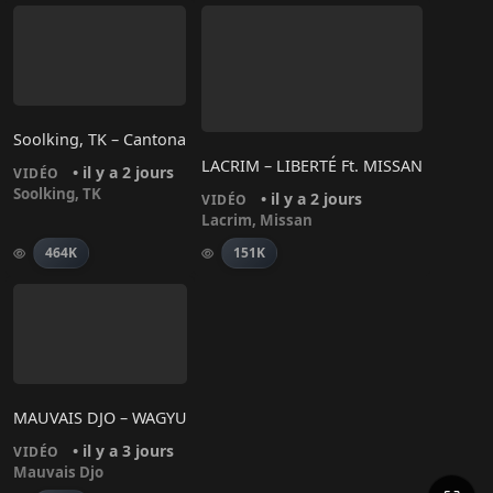
Soolking, TK – Cantona
LACRIM – LIBERTÉ Ft. MISSAN
• il y a 2 jours
VIDÉO
Soolking
,
TK
• il y a 2 jours
VIDÉO
Lacrim
,
Missan
464K
151K
MAUVAIS DJO – WAGYU
• il y a 3 jours
VIDÉO
Mauvais Djo