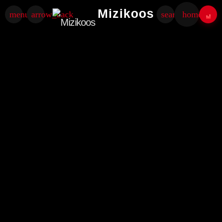
Mizikoos
menu
arrow_back
search
home