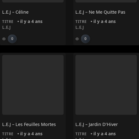
L.E.J – Céline
L.E.J – Ne Me Quitte Pas
• il y a 4 ans
• il y a 4 ans
TITRE
TITRE
L.E.J
L.E.J
0
0
L.E.J – Les Feuilles Mortes
L.E.J – Jardin D’Hiver
• il y a 4 ans
• il y a 4 ans
TITRE
TITRE