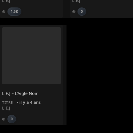
L.E.J
L.E.J
1.5K
0
L.E.J – L’Aigle Noir
• il y a 4 ans
TITRE
L.E.J
0