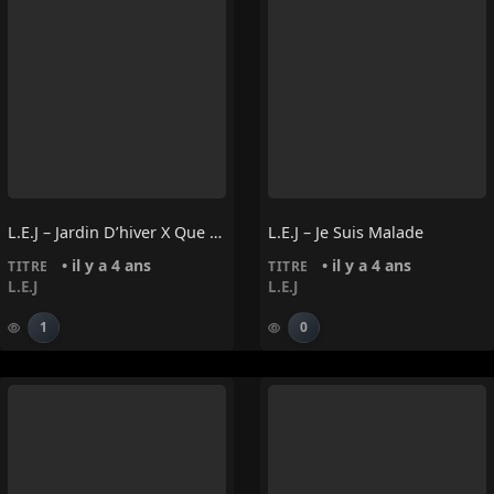
L.E.J – Jardin D’hiver X Que Reste-T-Il De Nos Amours
L.E.J – Je Suis Malade
• il y a 4 ans
• il y a 4 ans
TITRE
TITRE
L.E.J
L.E.J
1
0