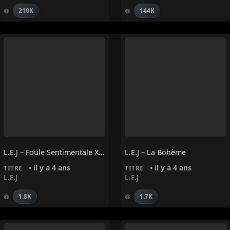
210K
144K
L.E.J – Foule Sentimentale X La Vie En Rose
L.E.J – La Bohème
• il y a 4 ans
• il y a 4 ans
TITRE
TITRE
L.E.J
L.E.J
1.8K
1.7K