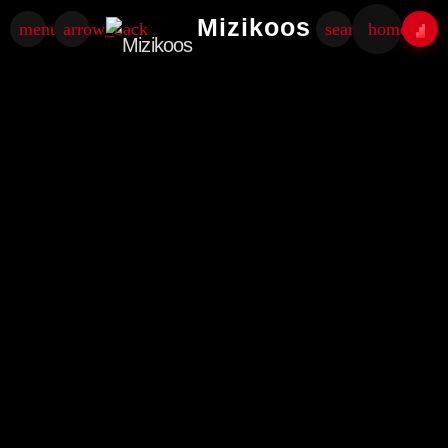
Mizikoos
menu
arrow_back
search
home