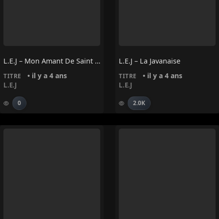
L.E.J – Mon Amant De Saint Jean
L.E.J – La Javanaise
• il y a 4 ans
• il y a 4 ans
TITRE
TITRE
L.E.J
L.E.J
0
2.0K