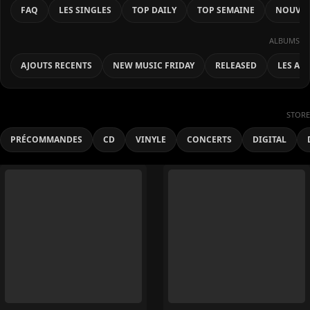
FAQ
LES SINGLES
TOP DAILY
TOP SEMAINE
NOUVEA
ALBUMS
AJOUTS RECENTS
NEW MUSIC FRIDAY
RELEASED
LES AL
STORE
PRÉCOMMANDES
CD
VINYLE
CONCERTS
DIGITAL