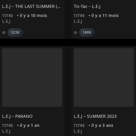
L.E.J – THE LAST SUMMER (2025)
Tic-Tac – L.E.J
• il y a 10 mois
• il y a 11 mois
TITRE
TITRE
L.E.J
L.E.J
523K
168K
L.E.J – PARANO
L.E.J – SUMMER 2023
• il y a 1 an
• il y a 3 ans
TITRE
TITRE
L.E.J
L.E.J