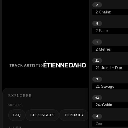
2
2 Chainz
8
2 Face
1
2 Mètres
21
›
ÉTIENNE DAHO
TRACK ARTISTS
21 Juin Le Duo
3
21 Savage
EXPLORER
63
24kGoldn
SINGLES
FAQ
LES SINGLES
TOP DAILY
TOP SEMAINE
4
255
ALBUMS