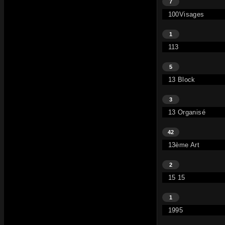
7
100Visages
1
113
5
13 Block
3
13 Organisé
42
13ème Art
2
15 15
1
1995