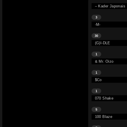
– Kader Japonais
3
-M-
30
(G)I-DLE
1
& Mr. Oizo
1
$co
1
070 Shake
5
100 Blaze