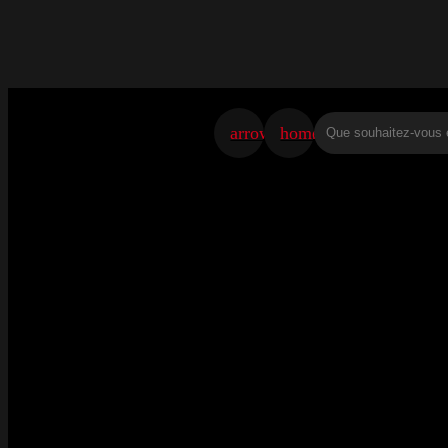
arrow_back
home