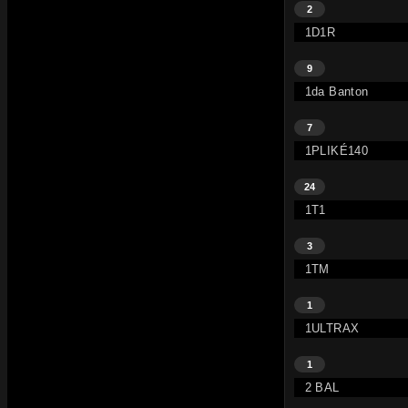
2
1D1R
9
1da Banton
7
1PLIKÉ140
24
1T1
3
1TM
1
1ULTRAX
1
2 BAL