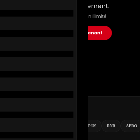
Le streaming autrement.
Films, séries & musique en illimité
▶ Commencer maintenant
NOUVEAUTÉS
RAP FR
POP
RAP US
RNB
AFRO