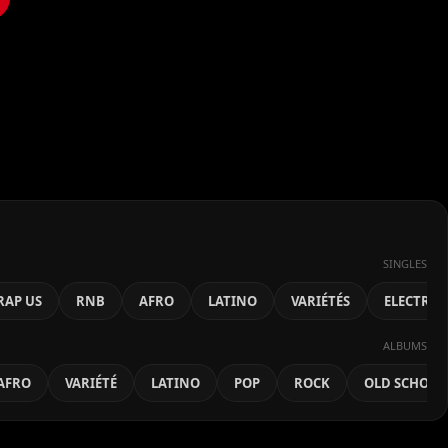
SINGLES
RAP US
RNB
AFRO
LATINO
VARIÉTÉS
ELECTRO
ALBUMS
AFRO
VARIÉTÉ
LATINO
POP
ROCK
OLD SCHOOL