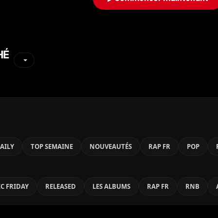
HÉ
AILY
TOP SEMAINE
NOUVEAUTÉS
RAP FR
POP
C FRIDAY
RELEASED
LES ALBUMS
RAP FR
RNB