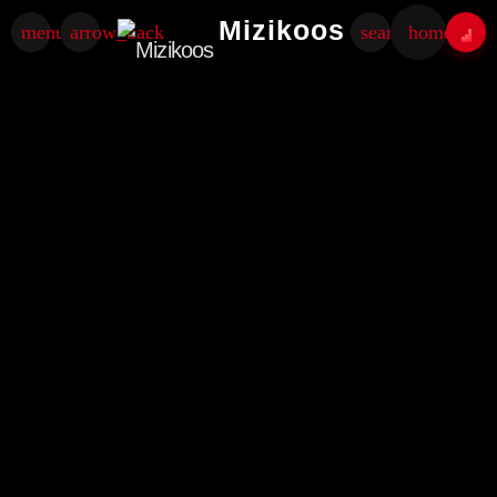
Mizikoos
menu
arrow_back
search
home