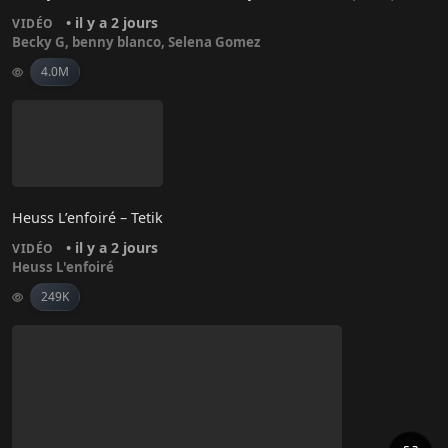
• il y a 2 jours
VIDÉO
Becky G
,
benny blanco
,
Selena Gomez
4.0M
Heuss L’enfoiré – Tetik
• il y a 2 jours
VIDÉO
Heuss L'enfoiré
249K