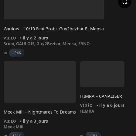
⛶
Gaulois – 10/10 Feat 3robi, Guy2bezbar Et Mensa
• il y a 2 jours
VIDÉO
3robi
,
GAULOIS
,
Guy2Bezbar
,
Mensa
,
SRNO
494K
HIMRA – CANALISER
• il y a 6 jours
VIDÉO
HIMRA
Meek Mill – Nightmares To Dreams
• il y a 3 jours
VIDÉO
Meek Mill
521K
1.3M