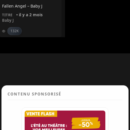
Fallen Angel – Baby J
• il y a 2 mois
TITRE
Baby J
132K
CONTENU SPONSORISÉ