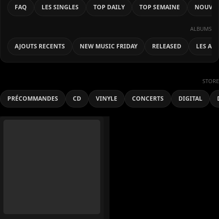
FAQ
LES SINGLES
TOP DAILY
TOP SEMAINE
NOUVEA
ALBUMS
AJOUTS RECENTS
NEW MUSIC FRIDAY
RELEASED
LES AL
STORE
PRÉCOMMANDES
CD
VINYLE
CONCERTS
DIGITAL