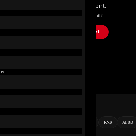
Le streaming autrement.
Films, séries & musique en illimité
▶ Commencer maintenant
Duo
NOUVEAUTÉS
RAP FR
POP
RAP US
RNB
AFRO