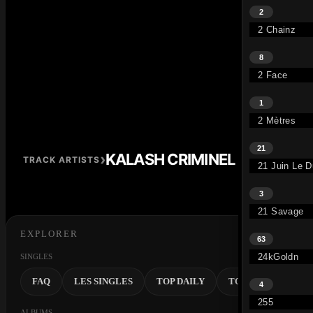
2
2 Chainz
8
2 Face
1
2 Mètres
21
›
KALASH CRIMINEL
TRACK ARTISTS
21 Juin Le 
3
21 Savage
EXPLORER
63
24kGoldn
SINGLES
FAQ
LES SINGLES
TOP DAILY
TOP SEMAINE
4
255
ALBUMS