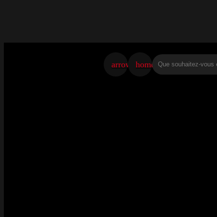
arrow_back
home