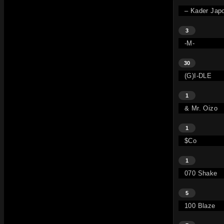
– Kader Jap
3
-M-
30
(G)I-DLE
1
& Mr. Oizo
1
$co
1
070 Shake
5
100 Blaze