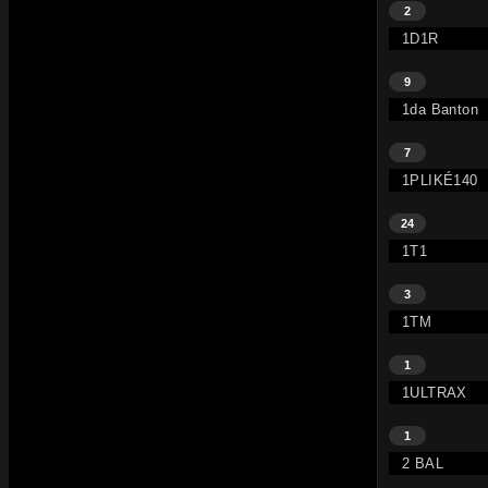
2
1D1R
9
1da Banton
7
1PLIKÉ140
24
1T1
3
1TM
1
1ULTRAX
1
2 BAL