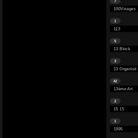
7
100Visages
1
113
5
13 Block
3
13 Organisé
42
13ème Art
2
15 15
1
1995