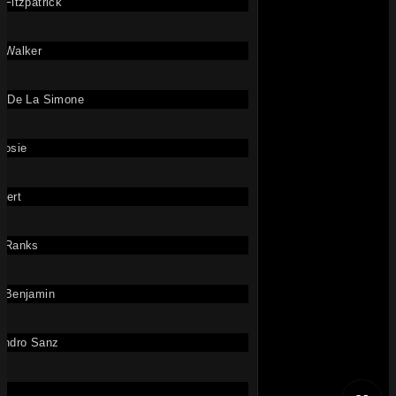
 Fitzpatrick
 Walker
n De La Simone
rosie
bert
o Ranks
c Benjamin
andro Sanz
o