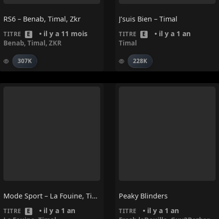
RS6 – Benab, Timal, Zkr
J’suis Bien – Timal
• il y a 11 mois
• il y a 1 an
TITRE
E
TITRE
E
Benab
,
Timal
,
ZKR
Timal
307K
228K
Mode Sport – La Fouine, Timal
Peaky Blinders
• il y a 1 an
• il y a 1 an
TITRE
E
TITRE