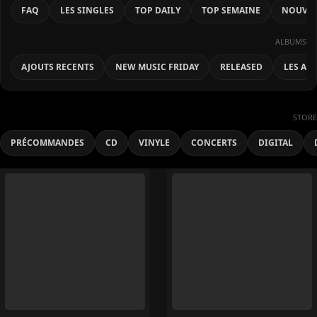
FAQ
LES SINGLES
TOP DAILY
TOP SEMAINE
NOUVEA
ALBUMS
AJOUTS RECENTS
NEW MUSIC FRIDAY
RELEASED
LES AL
STORE
PRÉCOMMANDES
CD
VINYLE
CONCERTS
DIGITAL