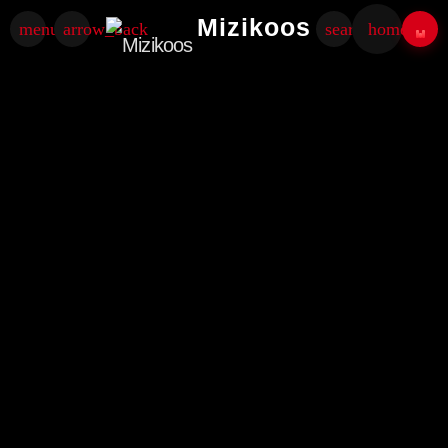
Mizikoos
menu
arrow_back
search
home