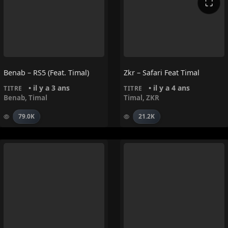
⛶
Benab – RS5 (feat. Timal)
Zkr – Safari Feat Timal
• il y a 3 ans
• il y a 4 ans
TITRE
TITRE
Benab
,
Timal
Timal
,
ZKR
79.0K
21.2K