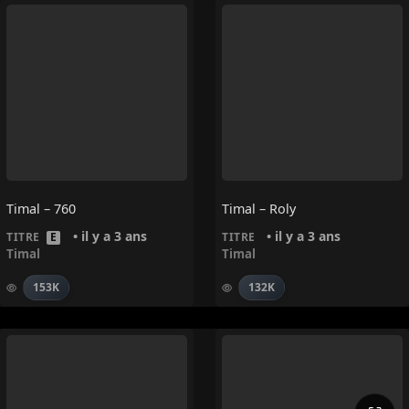
Timal – 760
Timal – Roly
• il y a 3 ans
• il y a 3 ans
TITRE
E
TITRE
Timal
Timal
153K
132K