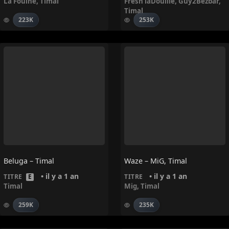
La Fouine
,
Timal
Fresh laDouille
,
Guy2Bezbar
,
Timal
223K
253K
Beluga – Timal
Waze – MiG, Timal
• il y a 1 an
• il y a 1 an
TITRE
E
TITRE
Timal
Mig
,
Timal
259K
235K