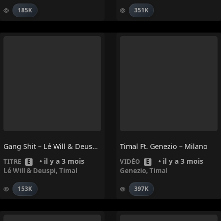
185K
351K
Gang Shit – Lé Will & Deuspi, Timal
Timal Ft. Genezio – Milano
• il y a 3 mois
• il y a 3 mois
TITRE
E
VIDÉO
E
Lé Will & Deuspi
,
Timal
Genezio
,
Timal
153K
397K