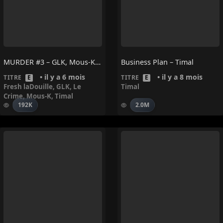
MURDER #3 – GLK, Mous-K, Le Crime, Timal, Fresh LaDouille
Business Plan – Timal
• il y a 6 mois
• il y a 8 mois
TITRE
E
TITRE
E
Fresh laDouille
,
GLK
,
Le
Timal
Crime
,
Mous-K
,
Timal
192K
2.0M