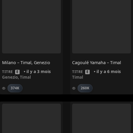
Milano – Timal, Genezio
Cagoulé Yamaha – Timal
• il y a 3 mois
• il y a 6 mois
TITRE
E
TITRE
E
Genezio
,
Timal
Timal
374K
260K