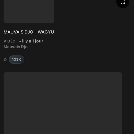
⛶
MAUVAIS DJO – WAGYU
• il y a 1 jour
VIDÉO
Mauvais Djo
133K