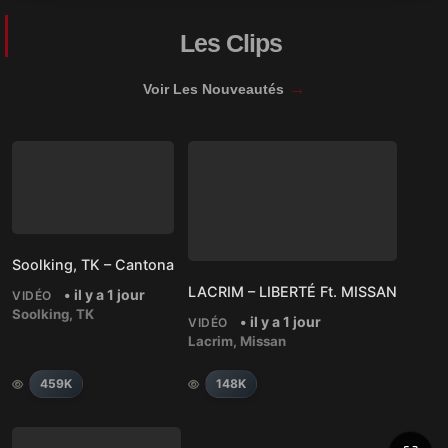
Les Clips
→
Voir Les Nouveautés
Soolking, TK – Cantona
LACRIM – LIBERTÉ Ft. MISSAN
• il y a 1 jour
VIDÉO
Soolking
,
TK
• il y a 1 jour
VIDÉO
Lacrim
,
Missan
459K
148K