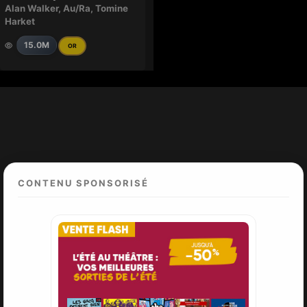
Alan Walker
,
Au/Ra
,
Tomine
Harket
15.0M
OR
CONTENU SPONSORISÉ