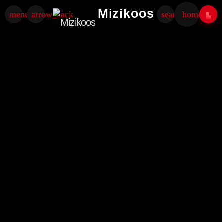
Mizikoos
menu
arrow_back
search
home