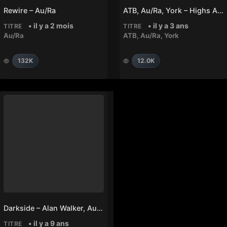
Rewire – Au/Ra
ATB, Au/Ra, York – Highs And Lows
• il y a 2 mois
• il y a 3 ans
TITRE
TITRE
Au/Ra
ATB
,
Au/Ra
,
York
132K
12.0K
Darkside – Alan Walker, Au/Ra, Tomine Harket
• il y a 9 ans
TITRE