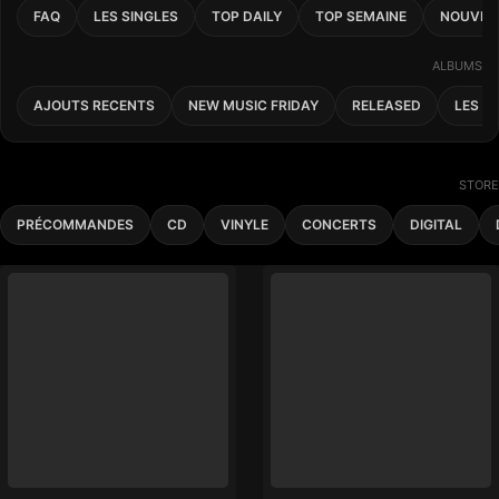
FAQ
LES SINGLES
TOP DAILY
TOP SEMAINE
NOUVEA
ALBUMS
AJOUTS RECENTS
NEW MUSIC FRIDAY
RELEASED
LES A
STORE
PRÉCOMMANDES
CD
VINYLE
CONCERTS
DIGITAL