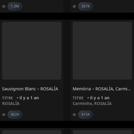
1.3M
367K
Sauvignon Blanc – ROSALÍA
Memória – ROSALÍA, Carminho
• il y a 1 an
• il y a 1 an
TITRE
TITRE
ROSALÍA
Carminho
,
ROSALÍA
402K
415K