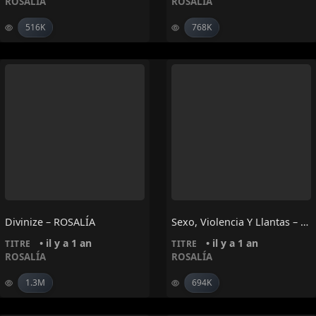
ROSALÍA
ROSALÍA
516K
768K
Divinize – ROSALÍA
Sexo, Violencia Y Llantas – ROSALÍA
• il y a 1 an
• il y a 1 an
TITRE
TITRE
ROSALÍA
ROSALÍA
1.3M
694K