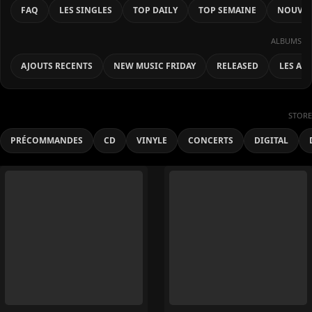
FAQ
LES SINGLES
TOP DAILY
TOP SEMAINE
NOUVEA
ALBUMS
AJOUTS RECENTS
NEW MUSIC FRIDAY
RELEASED
LES AL
STORE
PRÉCOMMANDES
CD
VINYLE
CONCERTS
DIGITAL