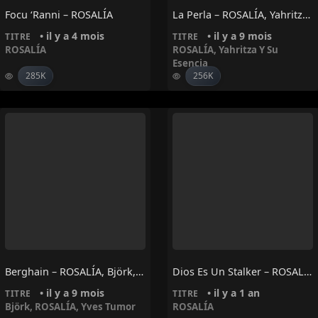
Focu ‘Ranni – ROSALÍA
La Perla – ROSALÍA, Yahritza Y Su Esencia
• il y a 4 mois
• il y a 9 mois
TITRE
TITRE
ROSALÍA
ROSALÍA
,
Yahritza Y Su
Esencia
285K
256K
Berghain – ROSALÍA, Björk, Yves Tumor
Dios Es Un Stalker – ROSALÍA
• il y a 9 mois
• il y a 1 an
TITRE
TITRE
Björk
,
ROSALÍA
,
Yves Tumor
ROSALÍA