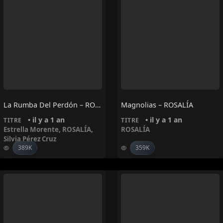
La Rumba Del Perdón – ROSALÍA, Estrella Morente, Silvia Pérez Cruz
Magnolias – ROSALÍA
• il y a 1 an
• il y a 1 an
TITRE
TITRE
Estrella Morente
,
ROSALÍA
,
ROSALÍA
Silvia Pérez Cruz
389K
359K