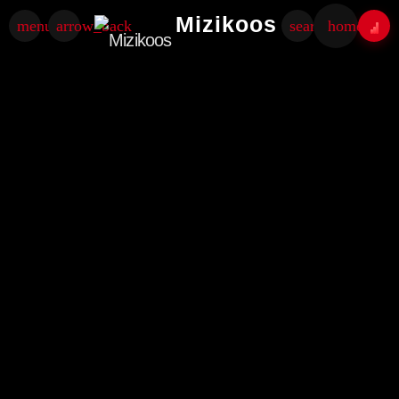
Mizikoos
menu
arrow_back
search
home