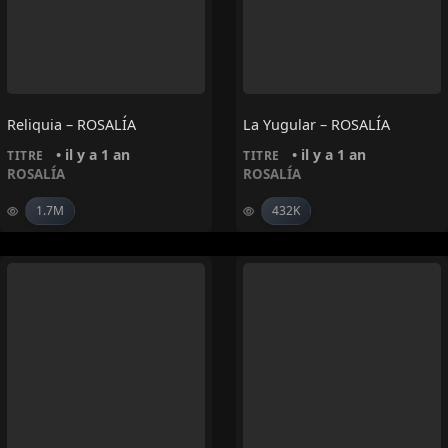
Reliquia – ROSALÍA
La Yugular – ROSALÍA
• il y a 1 an
• il y a 1 an
TITRE
TITRE
ROSALÍA
ROSALÍA
1.7M
432K