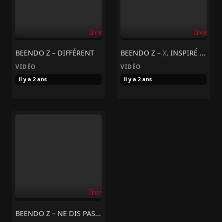
live_tv
live_tv
BEENDO Z – DIFFÉRENT
BEENDO Z – ᚷ. INSPIRÉ DE FAITS RÉELS #6
VIDÉO
VIDÉO
il y a 2 ans
il y a 2 ans
live_tv
BEENDO Z – NE DIS PAS NON