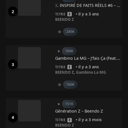
ᚷ. INSPIRÉ DE FAITS RÉELS #6 – Beendo Z
• il y a 3 ans
TITRE
E
BEENDO Z
245K
160K
Gambino La MG – J’fais Ça (feat. Beendo Z)
• il y a 3 ans
TITRE
E
BEENDO Z
,
Gambino La MG
160K
151K
Génération Z – Beendo Z
• il y a 3 mois
TITRE
E
BEENDO Z