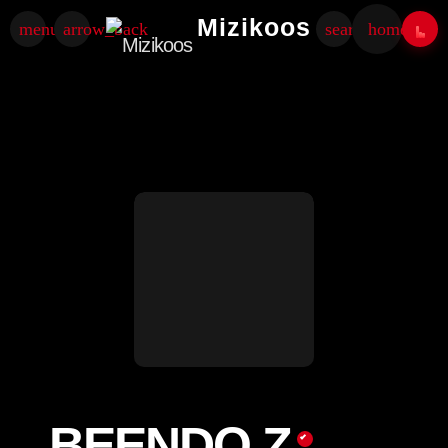
Mizikoos
menu
arrow_back
search
home
BEENDO Z