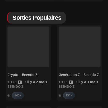
Sorties Populaires
Crypto – Beendo Z
Génération Z – Beendo Z
• il y a 2 mois
• il y a 3 mois
TITRE
E
TITRE
E
BEENDO Z
BEENDO Z
145K
151K