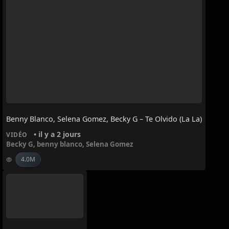
Benny Blanco, Selena Gomez, Becky G – Te Olvido (La La)
• il y a 2 jours
VIDÉO
Becky G
,
benny blanco
,
Selena Gomez
4.0M