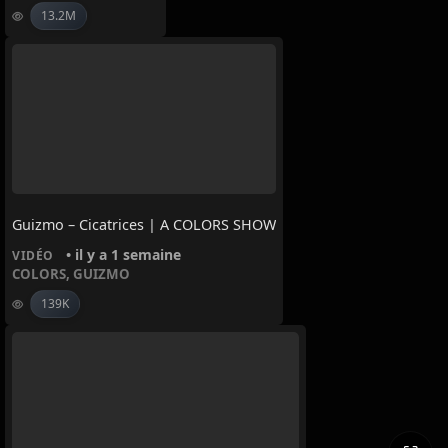
13.2M
Guizmo – Cicatrices | A COLORS SHOW
• il y a 1 semaine
VIDÉO
COLORS
,
GUIZMO
139K