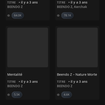
• il y a 3 ans
• il y a 3 ans
TITRE
TITRE
BEENDO Z
BEENDO Z
,
Kerchak
64.0K
78.1K
Mentalité
Beendo Z – Nature Morte
• il y a 3 ans
• il y a 3 ans
TITRE
TITRE
BEENDO Z
BEENDO Z
5.5K
4.6K