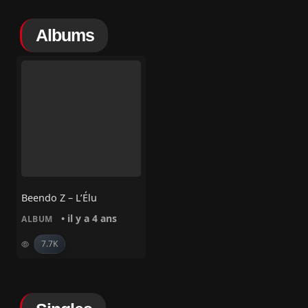
Albums
Beendo Z – L’Élu
• il y a 4 ans
ALBUM
7.7K