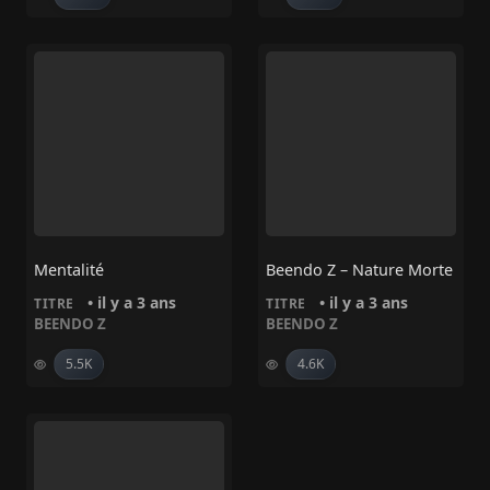
Mentalité
Beendo Z – Nature Morte
• il y a 3 ans
• il y a 3 ans
TITRE
TITRE
BEENDO Z
BEENDO Z
5.5K
4.6K