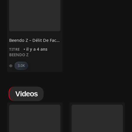
Beendo Z – Délit De Faciès
• il y a 4 ans
TITRE
BEENDO Z
3.0K
Videos