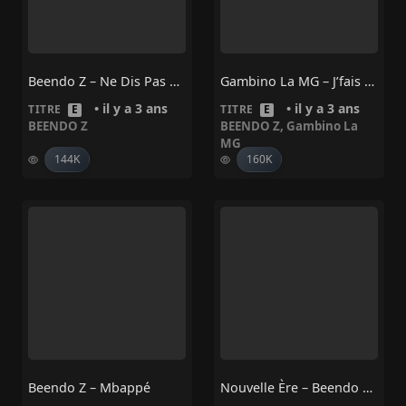
Beendo Z – Ne Dis Pas Non
Gambino La MG – J’fais Ça (feat. Beendo Z)
• il y a 3 ans
• il y a 3 ans
TITRE
E
TITRE
E
BEENDO Z
BEENDO Z
,
Gambino La
MG
144K
160K
Beendo Z – Mbappé
Nouvelle Ère – Beendo Z, Kerchak,