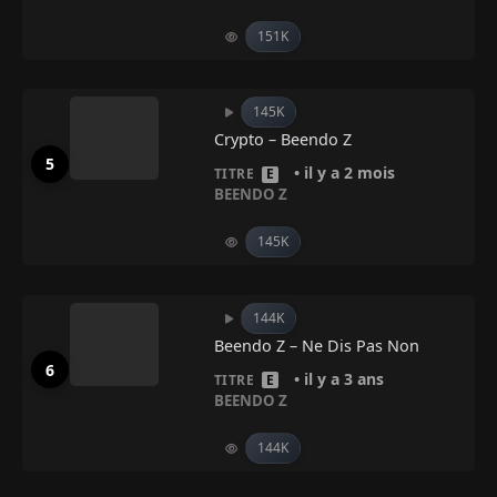
151K
145K
Crypto – Beendo Z
• il y a 2 mois
TITRE
E
BEENDO Z
145K
144K
Beendo Z – Ne Dis Pas Non
• il y a 3 ans
TITRE
E
BEENDO Z
144K