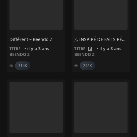
Différent – Beendo Z
ᚷ. INSPIRÉ DE FAITS RÉELS #6 – Beendo Z
• il y a 3 ans
• il y a 3 ans
TITRE
TITRE
E
BEENDO Z
BEENDO Z
314K
245K