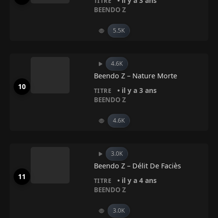
• il y a 3 ans
TITRE
BEENDO Z
5.5K
4.6K
Beendo Z – Nature Morte
• il y a 3 ans
TITRE
BEENDO Z
4.6K
3.0K
Beendo Z – Délit De Faciès
• il y a 4 ans
TITRE
BEENDO Z
3.0K