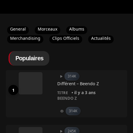
General
Morceaux
Albums
Merchandising
Clips Officiels
Actualités
Populaires
314K
Différent – Beendo Z
• il y a 3 ans
TITRE
BEENDO Z
314K
245K