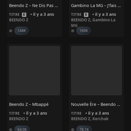
Beendo Z – Ne Dis Pas Non
Gambino La MG – J’fais Ça (feat. Beendo Z)
• il y a 3 ans
• il y a 3 ans
TITRE
E
TITRE
E
BEENDO Z
BEENDO Z
,
Gambino La
MG
144K
160K
Beendo Z – Mbappé
Nouvelle Ère – Beendo Z, Kerchak,
• il y a 3 ans
• il y a 3 ans
TITRE
TITRE
BEENDO Z
BEENDO Z
,
Kerchak
64.0K
78.1K