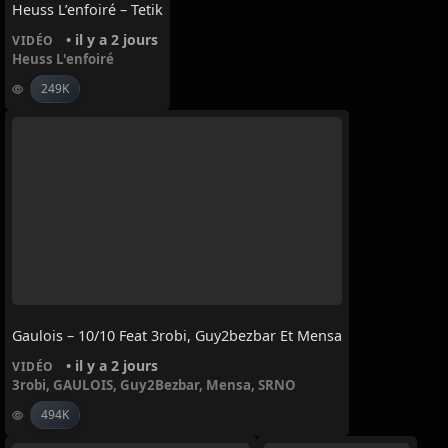
Heuss L’enfoiré – Tetik
• il y a 2 jours
VIDÉO
Heuss L'enfoiré
249K
Gaulois – 10/10 Feat 3robi, Guy2bezbar Et Mensa
• il y a 2 jours
VIDÉO
3robi
,
GAULOIS
,
Guy2Bezbar
,
Mensa
,
SRNO
494K