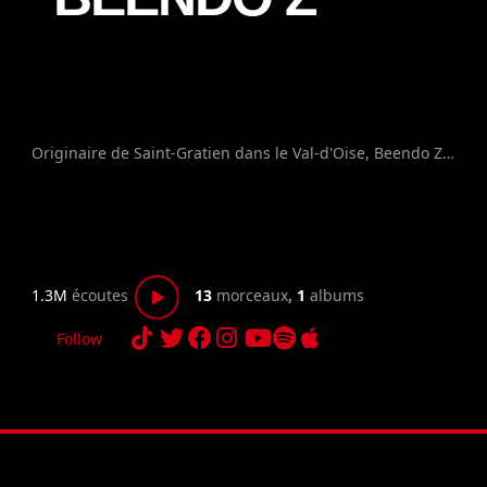
Originaire de Saint-Gratien dans le Val-d'Oise, Beendo Z est un rappeur français s'étant officiellement lancé au cours de l'année 2020. Entre octobre et novembre 2020, il dévoile ses premiers morceaux “Pegi 18” et “Débrouillard pas bandit” dans l'optique de se construire une fanbase. Arrivé en 2021, après l'avoir annoncé en juin 2020, le rappeur se lance dans une série de freestyles du nom de INSPIRÉ DE FAITS RÉELS, qui lui permet d'obtenir une plus large visibilité en cumulant plusieurs centaines de milliers de vues sur chacun des clips en très peu de temps.
1.3M
écoutes
13
morceaux
,
1
albums
Follow