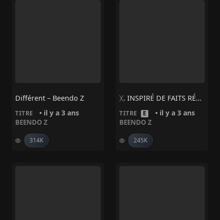
Différent – Beendo Z
ᚷ. INSPIRÉ DE FAITS RÉELS #6 – Beendo Z
• il y a 3 ans
• il y a 3 ans
TITRE
TITRE
E
BEENDO Z
BEENDO Z
314K
245K