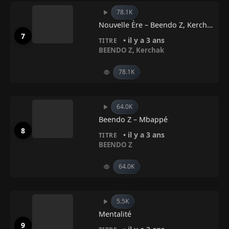
78.1K
Nouvelle Ère – Beendo Z, Kerchak,
• il y a 3 ans
TITRE
BEENDO Z
,
Kerchak
78.1K
64.0K
Beendo Z – Mbappé
• il y a 3 ans
TITRE
BEENDO Z
64.0K
5.5K
Mentalité