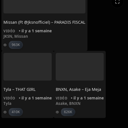
⛶
Missan (ft @jksnofficiel) – PARADIS FISCAL
• il y a 1 semaine
VIDÉO
JKSN
,
Missan
963K
Tyla – THAT GIRL
BNXN, Asake – Eja Meja
• il y a 1 semaine
• il y a 1 semaine
VIDÉO
VIDÉO
Tyla
Asake
,
BNXN
410K
626K