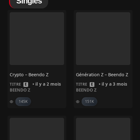
Singles
Crypto – Beendo Z
Génération Z – Beendo Z
• il y a 2 mois
• il y a 3 mois
TITRE
E
TITRE
E
BEENDO Z
BEENDO Z
145K
151K