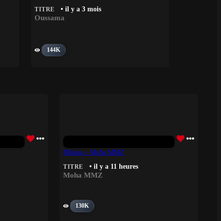
• il y a 3 mois
TITRE
Oussama
144K
Mikasa – Moha MMZ
• il y a 11 heures
TITRE
Moha MMZ
130K