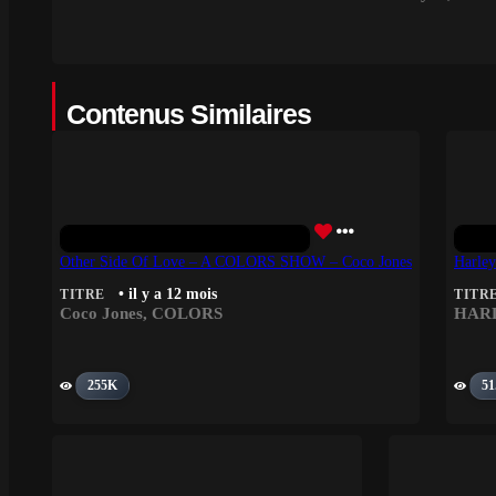
Contenus Similaires
Other Side Of Love – A COLORS SHOW – Coco Jones
Harley
• il y a 12 mois
TITRE
TITR
Coco Jones
,
COLORS
HAR
255K
51