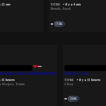
 a 21 ans
• il y a 4 ans
TITRE
Benab
,
Jayel
7.5K
xe Edit) – Trinix, The Macarons Project
SHEGE – CKay
 a 11 heures
• il y a 11 heures
TITRE
 Project
,
Trinix
CKay
132K