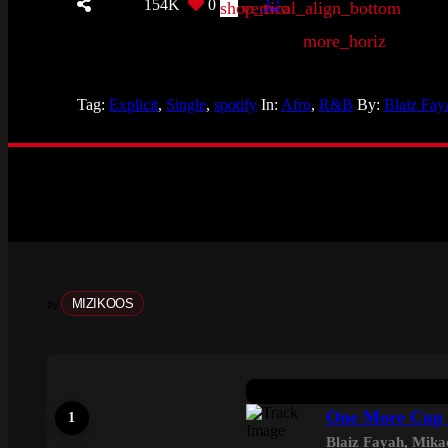
154K
0
12
shop_two
vertical_align_bottom
more_horiz
Tag:
Explicit
,
Single
,
spotify
In:
Afro
,
R&B
By:
Blaiz Fay
MIZIKOOS
by
One More Cup -
Blaiz Fayah
,
Mika