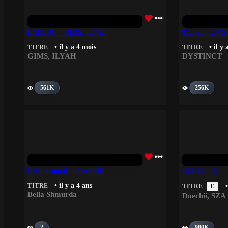
LABUBU – GIMS, ILYAH
TA3AL – DYS
• il y a 4 mois
• il y
TITRE
TITRE
GIMS
,
ILYAH
DYSTINCT
561K
256K
Bella Shmurda – Fvck Off
Girl, Get Up. ·
• il y a 4 ans
TITRE
•
TITRE
E
Bella Shmurda
Doechii
,
SZA
2
980K