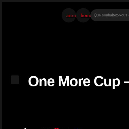
arrow_back
home
One More Cup –