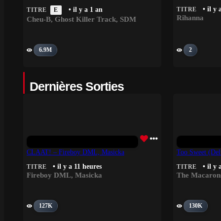
• il y
• il y a 1 an
TITRE
TITRE
E
Rihanna
Cheu-B
,
Ghost Killer Track
,
SDM
6.9M
2
Dernières Sorties
CLAAT! – Fireboy DML, Masicka
Too Sweet (Delu
• il y a 11 heures
• il y
TITRE
TITRE
Fireboy DML
,
Masicka
The Macarons
127K
130K