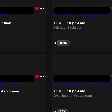
TINCT
Michael Jackson – Billie Jean (1981 H
 a 7 mois
• il y a 4 ans
TITRE
Michael Jackson
18.0K
 Doechii, SZA
Awa Imani, Vegedream – Faut Pas Jouer
• il y a 4 ans
 il y a 7 mois
TITRE
Awa Imani
,
Vegedream
4.5K