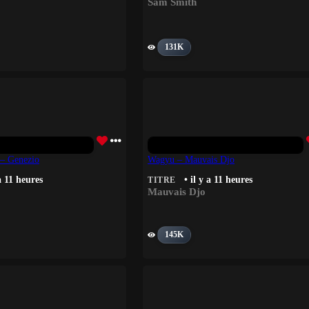
Sam Smith
131K
– Genezio
Wagyu – Mauvais Djo
 a 11 heures
• il y a 11 heures
TITRE
Mauvais Djo
145K