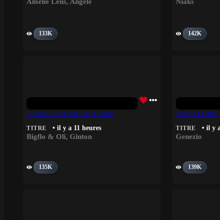
Amelie Lens
,
Angèle
Niaks
133K
142K
Picasso – Bigflo & Oli, Ginton
20 MILLIONS 
• il y a 11 heures
• il y
TITRE
TITRE
Bigflo & Oli
,
Ginton
Genezio
135K
139K