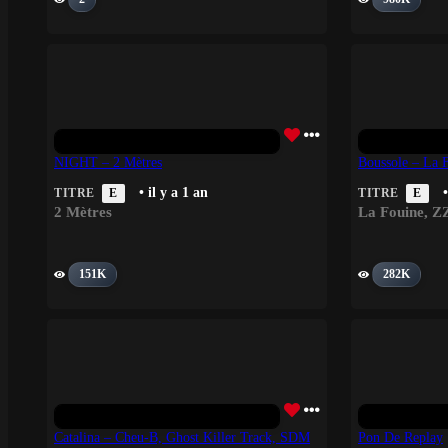
NIGHT – 2 Mètres
Boussole – La 
• il y a 1 an
•
TITRE
E
TITRE
E
2 Mètres
La Fouine
,
Z
151K
282K
Catalina – Cheu-B, Ghost Killer Track, SDM
Pon De Replay