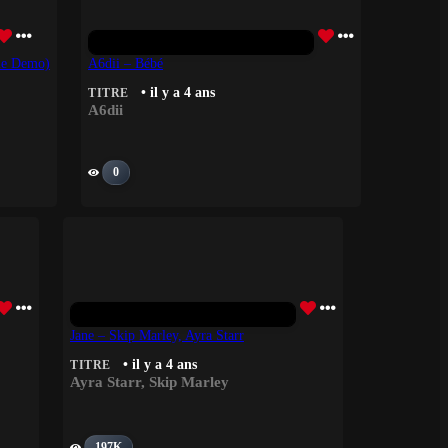
ome Demo)
A6dii – Bébé
• il y a 4 ans
TITRE
A6dii
0
Jane – Skip Marley, Ayra Starr
• il y a 4 ans
TITRE
Ayra Starr
,
Skip Marley
197K