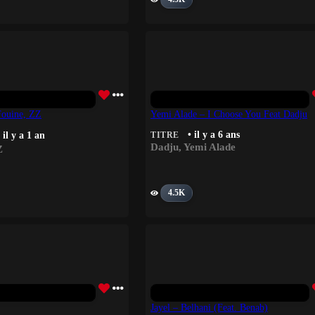
Fouine, ZZ
Yemi Alade – I Choose You Feat Dadju
• il y a 6 ans
 il y a 1 an
TITRE
Dadju
,
Yemi Alade
Z
4.5K
Jayel – Belhani (feat. Benab)