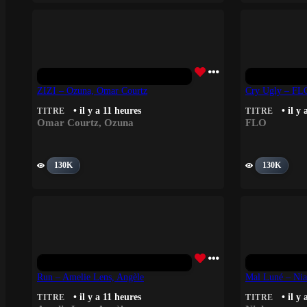
ZIZI – Ozuna, Omar Courtz
Cry Ugly – FL
• il y a 11 heures
• il y
TITRE
TITRE
Omar Courtz
,
Ozuna
FLO
130K
130K
Run – Amelie Lens, Angèle
Mal Luné – Nia
• il y a 11 heures
• il y
TITRE
TITRE