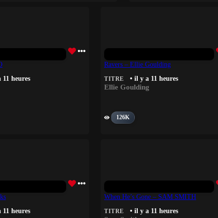
O
Ravers – Ellie Goulding
 a 11 heures
• il y a 11 heures
TITRE
Ellie Goulding
126K
ks
When He’s Gone – SAM SMITH
 a 11 heures
• il y a 11 heures
TITRE