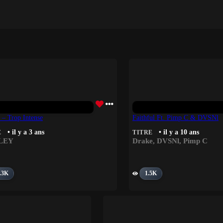
 – Trop Intense
Faithful Ft. Pimp C & DVSNl
• il y a 3 ans
• il y a 10 ans
E
TITRE
LEY
Drake
,
DVSNl
,
Pimp C
.3K
1.5K