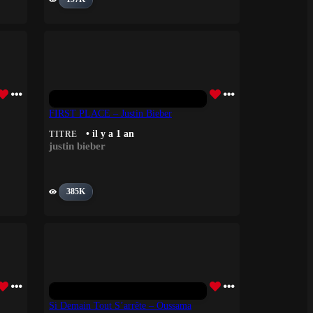
FIRST PLACE – Justin Bieber
• il y a 1 an
TITRE
justin bieber
385K
Si Demain Tout S’arrête – Oussama