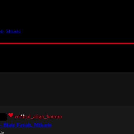
ah
,
Mikado
vertical_align_bottom
 Blaiz Fayah, Mikado
do