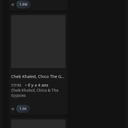
1.9M
Cheb Khaled, Chico The Gypsies – Gitano
• il y a 4 ans
TITRE
Cheb Khaled
,
Chico & The
Gypsies
1.5K