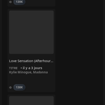
139K
Love Sensation (Afterhours Mix) – Madonna, Kylie Minogue
• il y a 3 jours
TITRE
Kylie Minogue
,
Madonna
138K