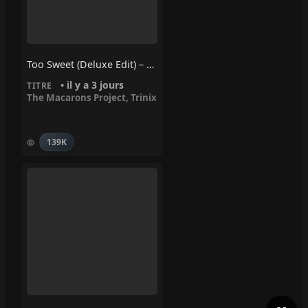
Too Sweet (Deluxe Edit) – Trinix, The Macarons Project
• il y a 3 jours
TITRE
The Macarons Project
,
Trinix
139K