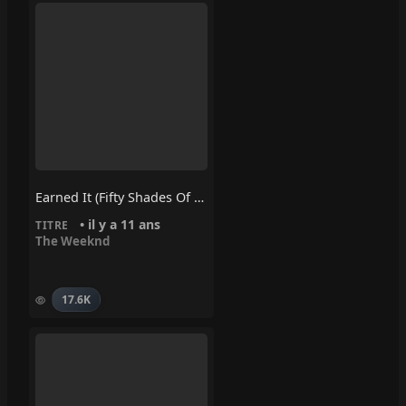
Earned It (Fifty Shades Of Grey)
• il y a 11 ans
TITRE
The Weeknd
17.6K