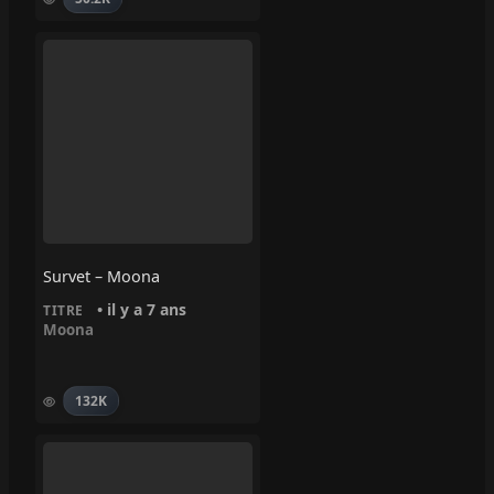
Survet – Moona
• il y a 7 ans
TITRE
Moona
132K