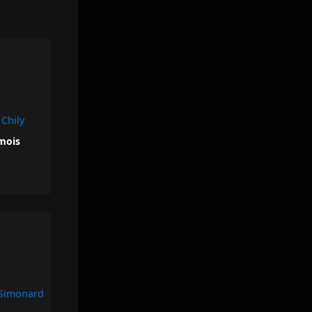
Chily
 mois
 Simonard