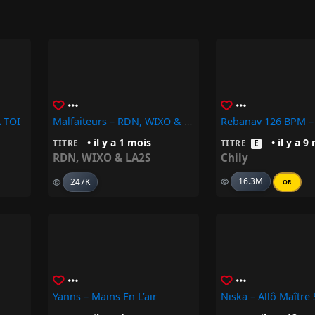
 TOI
Malfaiteurs – RDN, WIXO & LA2S
Rebanav 126 BPM – 
• il y a 1 mois
• il y a 9
TITRE
TITRE
E
RDN
,
WIXO & LA2S
Chily
16.3M
247K
OR
Yanns – Mains En L’air
Niska – Allô Maître