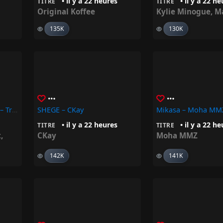
• il y a 22 heures
• il y a 22 h
TITRE
TITRE
Original Koffee
Kylie Minogue
,
M
135K
130K
Too Sweet (Deluxe Edit) – Trinix, The Macarons Project
SHEGE – CKay
Mikasa – Moha MM
• il y a 22 heures
• il y a 22 h
TITRE
TITRE
t
,
CKay
Moha MMZ
142K
141K