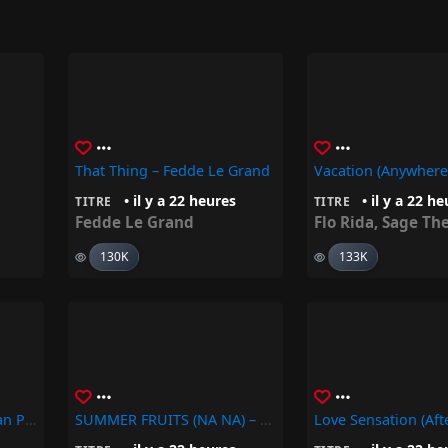
That Thing – Fedde Le Grand
• il y a 22 heures
• il y a 22 h
TITRE
TITRE
Fedde Le Grand
Flo Rida
,
Sage Th
130K
133K
Stand On Business – Sean Paul
SUMMER FRUITS (NA NA) – Original Koffee