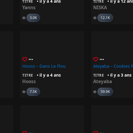
• il y a 4 ans
• il y a 12 an
TITRE
TITRE
Yanns
NISKA
3.0K
12.1K
Hooss – Dans Le Flou
Ateyaba – Cookies P
• il y a 4 ans
• il y a 3 ans
TITRE
TITRE
Hooss
Ateyaba
7.5K
59.9K