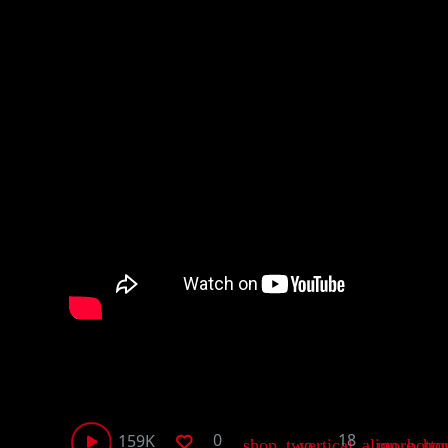
159K
0
18
shop_two
vertical_align_bott
more_hor