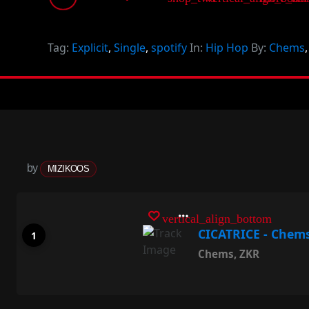
Tag:
Explicit
,
Single
,
spotify
In:
Hip Hop
By:
Chems
by
MIZIKOOS
vertical_align_bottom
CICATRICE - Chems
Chems
,
ZKR