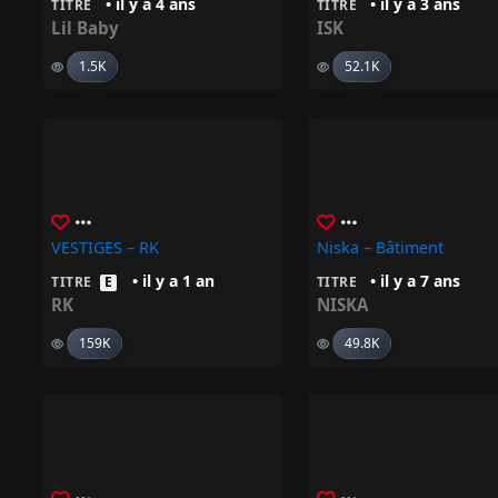
• il y a 4 ans
• il y a 3 ans
TITRE
TITRE
Lil Baby
ISK
1.5K
52.1K
VESTIGES – RK
Niska – Bâtiment
• il y a 1 an
• il y a 7 ans
TITRE
E
TITRE
RK
NISKA
159K
49.8K