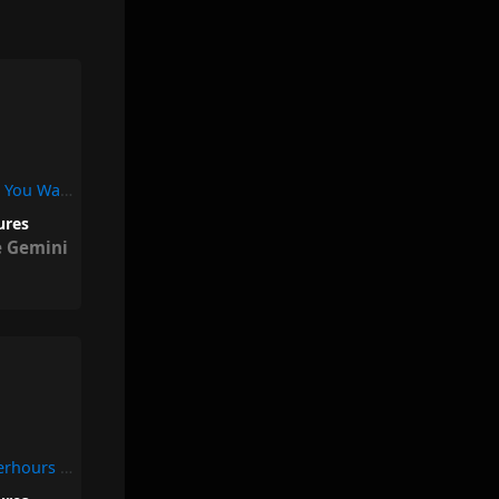
Vacation (Anywhere You Wanna Go) – Flo Rida, Sage The Gemini
eures
e Gemini
Love Sensation (Afterhours Mix) – Madonna, Kylie Minogue