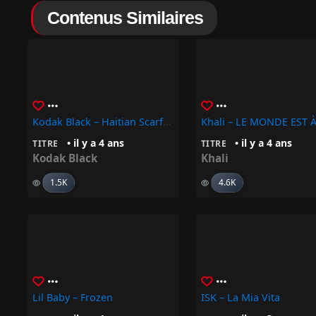
Contenus Similaires
Kodak Black – Haitian Scarface
Khali – LE MONDE EST À
• il y a 4 ans
• il y a 4 ans
TITRE
TITRE
Kodak Black
Khali
1.5K
4.6K
Lil Baby – Frozen
ISK – La Mia Vita