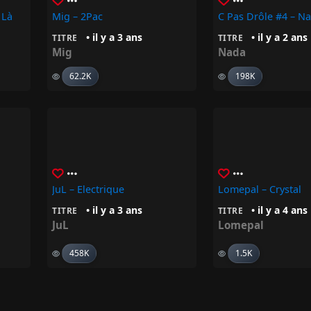
 Là
Mig – 2Pac
C Pas Drôle #4 – N
• il y a 3 ans
• il y a 2 ans
TITRE
TITRE
Mig
Nada
62.2K
198K
JuL – Electrique
Lomepal – Crystal
• il y a 3 ans
• il y a 4 ans
TITRE
TITRE
JuL
Lomepal
458K
1.5K