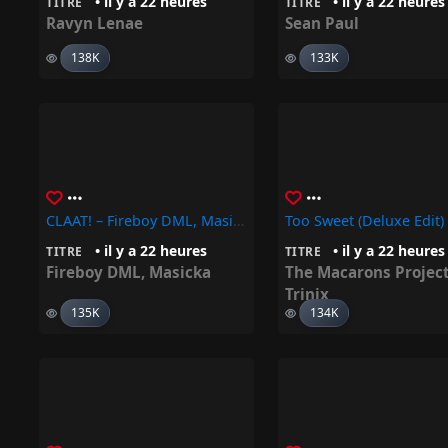
• il y a 22 heures
• il y a 22 heures
TITRE
TITRE
Ravyn Lenae
Sean Paul
138K
133K
CLAAT! – Fireboy DML, Masicka
• il y a 22 heures
• il y a 22 heures
TITRE
TITRE
Fireboy DML
,
Masicka
The Macarons Projec
Trinix
135K
134K