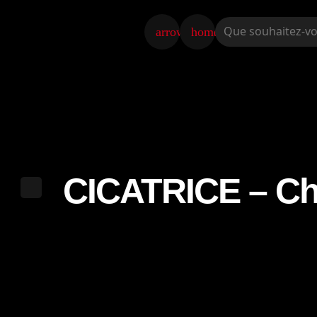
arrow_back
home
CICATRICE – Ch