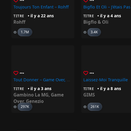
Toujours Ton Enfant – Rohff
Bigflo Et Oli – J’étais Pas
• il y a 22 ans
• il y a 4 ans
TITRE
TITRE
Rohff
Bigflo & Oli
1.7M
3.4K
Tout Donner – Game Over, Genezio, Gambino La MG
Laissez-Moi Tranquille
• il y a 3 ans
• il y a 8 ans
TITRE
TITRE
Gambino La MG
,
Game
GIMS
Over
,
Genezio
297K
261K