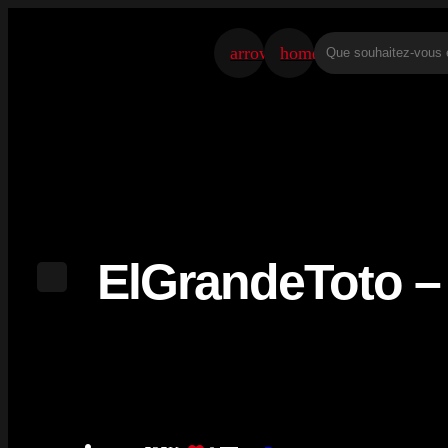
arrow_back
home
ElGrandeToto 