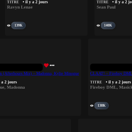
• il y a 2 jours
• il y a 2 j
TITRE
TITRE
Ravyn Lenae
Sean Paul
139K
140K
on (Afterhours Mix) – Madonna, Kylie Minogue
CLAAT! – Fireboy DML
y a 2 jours
• il y a 2 jours
TITRE
gue
,
Madonna
Fireboy DML
,
Masic
138K