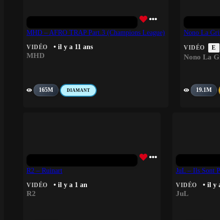
MHD – AFRO TRAP Part.3 (Champions League)
Nono La Gr
• il y a 11 ans
VIDÉO
VIDÉO
E
MHD
Nono La G
165M
19.1M
DIAMANT
R2 – Ruinart
JuL – Ils Sont 
• il y a 1 an
• il y
VIDÉO
VIDÉO
R2
JuL