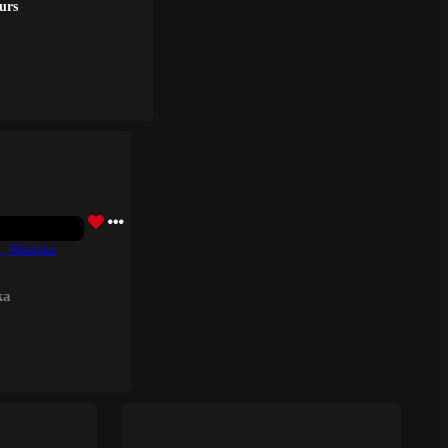
ours
, Masicka
ka