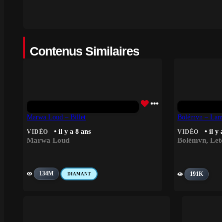
Contenus Similaires
Marwa Loud – Billet
Bolémvn – Lamb
• il y a 8 ans
• il y
VIDÉO
VIDÉO
Marwa Loud
Bolémvn
,
Let
134M
191K
DIAMANT