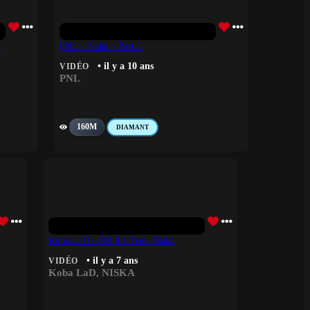
)
PNL – Naha – Part.1
• il y a 10 ans
VIDÉO
PNL
160M
DIAMANT
Koba LaD – RR 9.1 Feat. Niska
• il y a 7 ans
VIDÉO
Koba LaD
,
NISKA