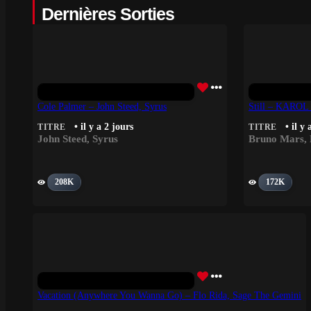
Dernières Sorties
Cole Palmer – John Steed, Syrus
Still – KAROL
• il y a 2 jours
• il y 
TITRE
TITRE
John Steed
,
Syrus
Bruno Mars
,
208K
172K
Vacation (Anywhere You Wanna Go) – Flo Rida, Sage The Gemini