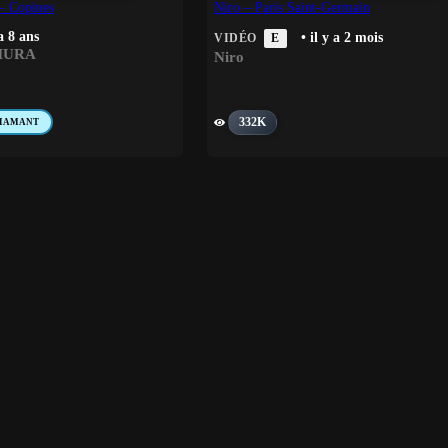
– Copines
Niro – Paris Saint-Germain
 a 8 ans
• il y a 2 mois
VIDÉO
E
MURA
Niro
332K
IAMANT