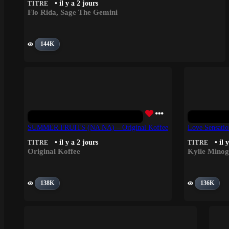
• il y a 2 jours
TITRE
Flo Rida
,
Sage The Gemini
144K
SUMMER FRUITS (NA NA) – Original Koffee
Love Sensati
• il y a 2 jours
• il 
TITRE
TITRE
Original Koffee
Kylie Mino
138K
136K