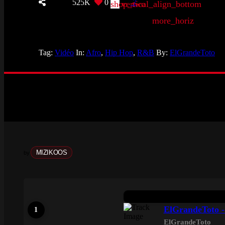
525K
0
7
shop_two
vertical_align_bottom
more_horiz
Tag:
Vidéo
In:
Afro
,
Hip Hop
,
R&B
By:
ElGrandeToto
MIZIKOOS
by
ElGrandeToto
ElGrandeToto