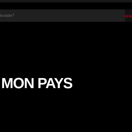
sea
– MON PAYS