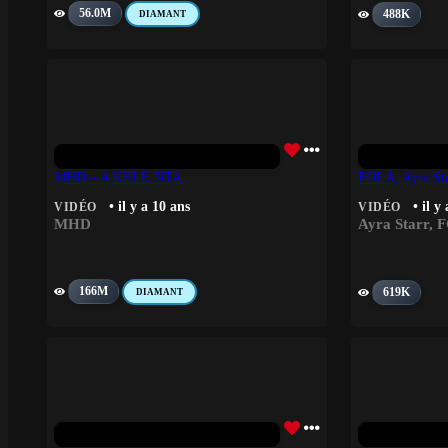
56.0M
488K
DIAMANT
MHD – A KELE NTA
FOLA, Ayra Sta
• il y a 10 ans
• il y
VIDÉO
VIDÉO
MHD
Ayra Starr
,
F
166M
619K
DIAMANT