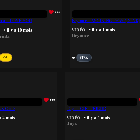
inta – LOVE YOU
Beyoncé – MORNING DEW (DONK
• il y a 1 mois
• il y a 10 mois
VIDÉO
Beyoncé
rinta
817K
OR
Pas Carré
Tayc – GIRLFRIEND
 a 2 mois
• il y a 4 mois
VIDÉO
Tayc