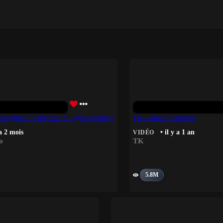
orghini // Tellement Ft. ‪@letopsothug
TK – Monoi Paillettes
 a 2 mois
• il y a 1 an
VIDÉO
o
TK
5.8M