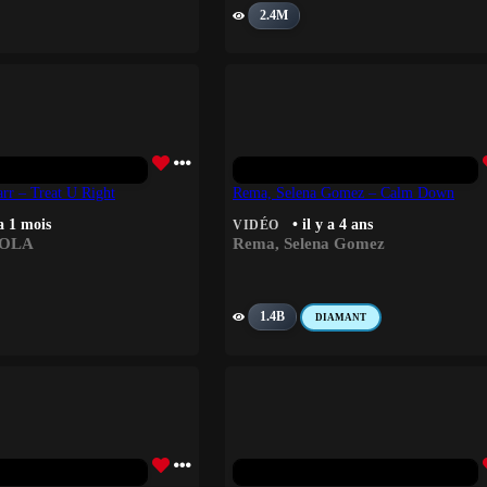
2.4M
rr – Treat U Right
Rema, Selena Gomez – Calm Down
 a 1 mois
• il y a 4 ans
VIDÉO
OLA
Rema
,
Selena Gomez
1.4B
DIAMANT