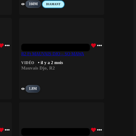
160M
DIAMANT
R2 Ft MAUVAIS DJO – SO MAWA
• il y a 2 mois
VIDÉO
Mauvais Djo
,
R2
1.8M