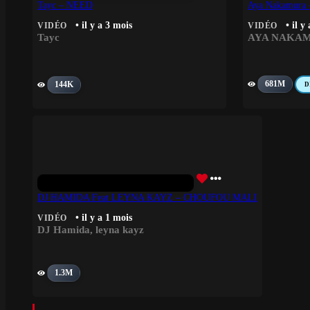
Tayc – NEED
Aya Nakamura 
• il y a 3 mois
• il y
VIDÉO
VIDÉO
Tayc
AYA NAKA
681M
144K
D
DJ HAMIDA Feat LEYNA KAYZ – CHOUFOU MALI
• il y a 1 mois
VIDÉO
DJ Hamida
,
leyna kayz
1.3M