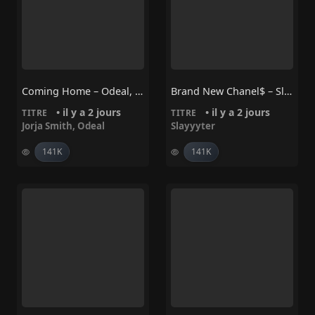
Coming Home – Odeal, Jorja Smith
Brand New Chanel$ – Slayyyter
• il y a 2 jours
• il y a 2 jours
TITRE
TITRE
Jorja Smith
,
Odeal
Slayyyter
141K
141K