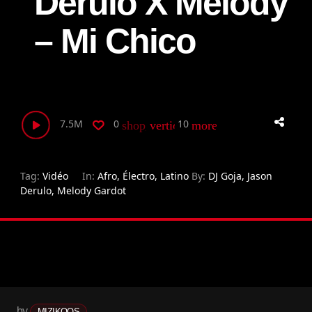
Derulo X Melody
– Mi Chico
7.5M
0
10
shop_two
vertical_align_bottom
more_horiz
Tag:
Vidéo
In:
Afro
,
Électro
,
Latino
By:
DJ Goja
,
Jason
Derulo
,
Melody Gardot
by
MIZIKOOS