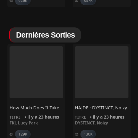
626K
337K
Dernières Sorties
How Much Does It Take To Shift It All – FKJ, Lucy Park
HAJDE · DYSTINCT, Noizy
• il y a 23 heures
• il y a 23 heures
TITRE
TITRE
FKJ
,
Lucy Park
DYSTINCT
,
Noizy
129K
130K