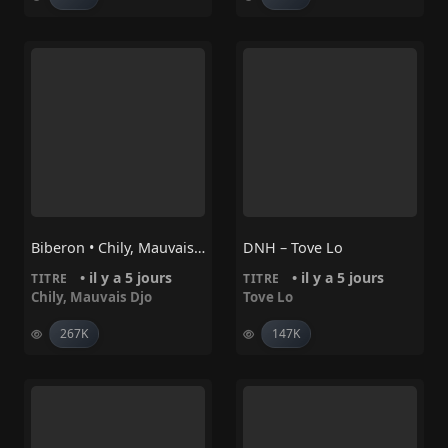
Biberon • Chily, Mauvais Djo
DNH – Tove Lo
• il y a 5 jours
• il y a 5 jours
TITRE
TITRE
Chily
,
Mauvais Djo
Tove Lo
267K
147K