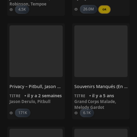
Robinson
,
Tempoe
26.0M
4.5K
OR
Privacy – Pitbull, Jason Derulo
Souvenirs Manqués (en Duo Avec Melody Gardot)
• il y a 2 semaines
• il y a 5 ans
TITRE
TITRE
Jason Derulo
,
Pitbull
Grand Corps Malade
,
Melody Gardot
171K
6.1K