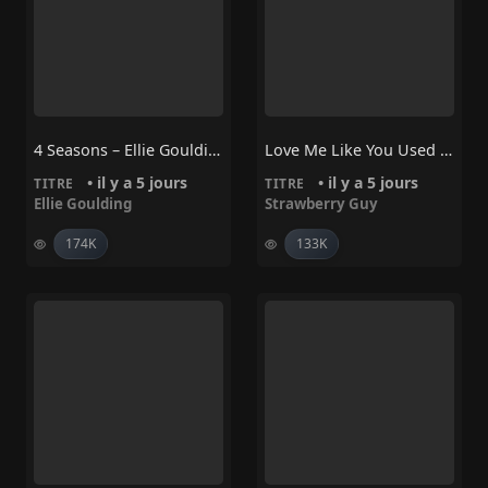
4 Seasons – Ellie Goulding
Love Me Like You Used To – Strawberry Guy
• il y a 5 jours
• il y a 5 jours
TITRE
TITRE
Ellie Goulding
Strawberry Guy
174K
133K