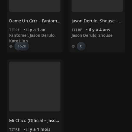
Dame Un Grrr – Fantomel, Kate Linn, Jason Derulo
Jason Derulo, Shouse – Never Let You Go
• il y a 1 an
• il y a 4 ans
TITRE
TITRE
Fantomel
,
Jason Derulo
,
Jason Derulo
,
Shouse
Kate Linn
162K
0
Mi Chico (Official – Jason Derulo X Melody) · DJ Goja · Jason Derulo · Melody
• il y a 1 mois
TITRE