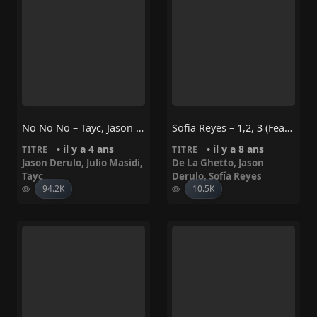
No No No – Tayc, Jason Derulo, Julio Masidi
Sofia Reyes – 1,2, 3 (feat. Jason Derulo & De La Ghetto)
• il y a 4 ans
• il y a 8 ans
TITRE
TITRE
Jason Derulo
,
Julio Masidi
,
De La Ghetto
,
Jason
Tayc
Derulo
,
Sofía Reyes
94.2K
10.5K