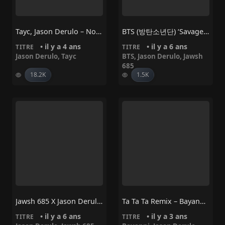
Tayc, Jason Derulo – No No No
BTS (방탄소년단) ‘Savage Love’ (Laxed – Siren Beat) [BTS Remix]
• il y a 4 ans
• il y a 6 ans
TITRE
TITRE
Jason Derulo
,
Tayc
BTS
,
Jason Derulo
,
Jawsh
685
18.2K
1.5K
Jawsh 685 X Jason Derulo – Savage Love (Laxed – Siren Beat)
Ta Ta Ta Remix – Bayanni, Jason Derulo
• il y a 6 ans
• il y a 3 ans
TITRE
TITRE