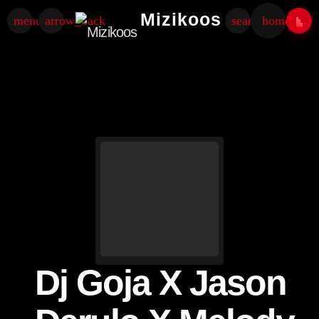
Mizikoos
menu
arrow_back
search
home
Dj Goja X Jason