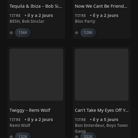
Tequila & Ibiza – Bob Sinclar, BESH
Now We Cant Be Friends – Bloc Party
• il y a 2 jours
• il y a 2 jours
TITRE
TITRE
BESH
,
Bob Sinclar
Bloc Party
156K
128K
Twiggy – Remi Wolf
Can’t Take My Eyes Off You – Bon Enterdeur, Boys Town Gang
• il y a 2 jours
• il y a 5 jours
TITRE
TITRE
Remi Wolf
Bon Enterdeur
,
Boys Town
Gang
132K
202K