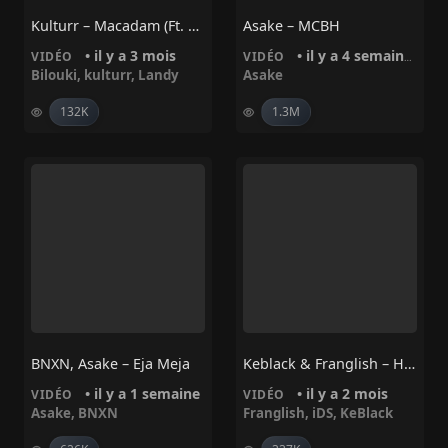
Kulturr – Macadam (ft. Landy & Bilouki)
Asake – MCBH
• il y a 3 mois
• il y a 4 semaines
VIDÉO
VIDÉO
Bilouki
,
kulturr
,
Landy
Asake
132K
1.3M
BNXN, Asake – Eja Meja
Keblack & Franglish – Haut Les Mains Ft. IDS
• il y a 1 semaine
• il y a 2 mois
VIDÉO
VIDÉO
Asake
,
BNXN
Franglish
,
iDS
,
KeBlack