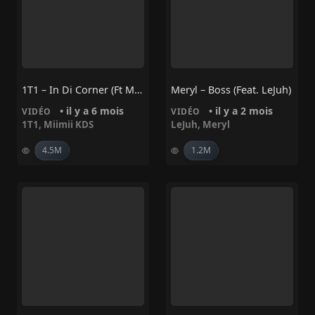
1T1 – In Di Corner (Ft Miimii KDS)
Meryl – Boss (feat. LeJuh)
• il y a 6 mois
• il y a 2 mois
VIDÉO
VIDÉO
1T1
,
Miimii KDS
LeJuh
,
Meryl
4.5M
1.2M