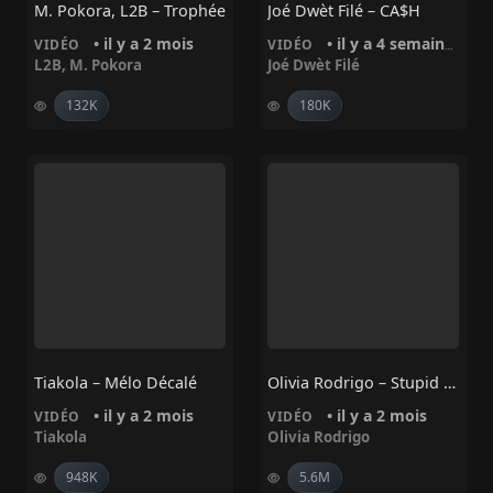
M. Pokora, L2B – Trophée
Joé Dwèt Filé – CA$H
• il y a 2 mois
• il y a 4 semaines
VIDÉO
VIDÉO
L2B
,
M. Pokora
Joé Dwèt Filé
132K
180K
Tiakola – Mélo Décalé
Olivia Rodrigo – Stupid Song
• il y a 2 mois
• il y a 2 mois
VIDÉO
VIDÉO
Tiakola
Olivia Rodrigo
948K
5.6M