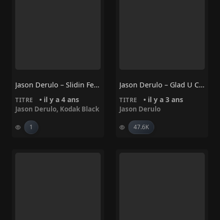
Jason Derulo – Slidin Feat Kodak Black
Jason Derulo – Glad U Came
• il y a 4 ans
• il y a 3 ans
TITRE
TITRE
Jason Derulo
,
Kodak Black
Jason Derulo
1
47.6K