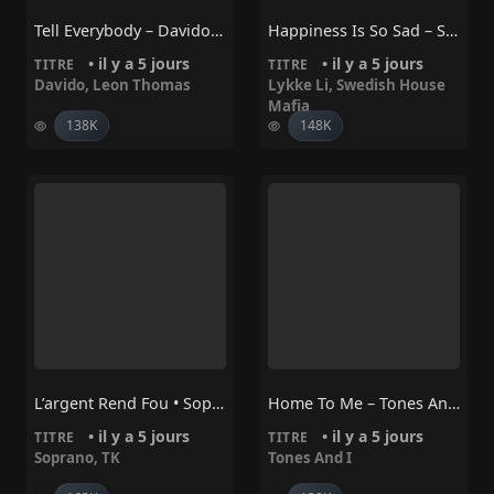
Tell Everybody – Davido, Leon Thomas
Happiness Is So Sad – Swedish House Mafia, Lykke Li
• il y a 5 jours
• il y a 5 jours
TITRE
TITRE
Davido
,
Leon Thomas
Lykke Li
,
Swedish House
Mafia
138K
148K
L’argent Rend Fou • Soprano, TK
Home To Me – Tones And I
• il y a 5 jours
• il y a 5 jours
TITRE
TITRE
Soprano
,
TK
Tones And I