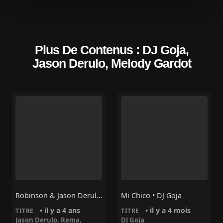
Plus De Contenus : DJ Goja,
Jason Derulo, Melody Gardot
Robinson & Jason Derulo – Ayo Girl (Fayahh Beat) [feat. Rema & Tempoe]
Mi Chico • DJ Goja
• il y a 4 ans
• il y a 4 mois
TITRE
TITRE
Jason Derulo
,
Rema
,
DJ Goja