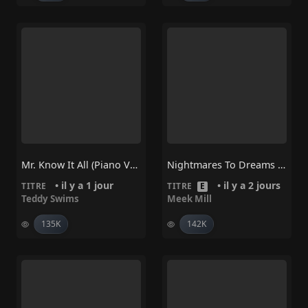
Mr. Know It All (Piano Version) – Teddy Swims
Nightmares To Dreams • Meek Mill
• il y a 1 jour
• il y a 2 jours
TITRE
TITRE
E
Teddy Swims
Meek Mill
135K
142K