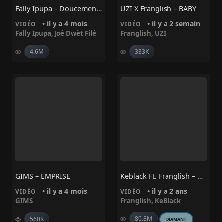
Fally Ipupa – Doucement Ft. ‪Joé Dwèt Filé‬
UZI X Franglish – BABY
• il y a 4 mois
• il y a 2 semaines
VIDÉO
VIDÉO
Fally Ipupa
,
Joé Dwèt Filé
Franglish
,
UZI
4.6M
333K
GIMS – EMPRISE
Keblack Ft. Franglish – Boucan
• il y a 4 mois
• il y a 2 ans
VIDÉO
VIDÉO
GIMS
Franglish
,
KeBlack
80.8M
560K
DIAMANT