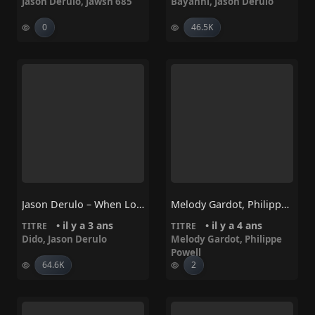
Jason Derulo
,
Jawsh 685
Bayanni
,
Jason Derulo
0
46.5K
Jason Derulo – When Love Sucks (feat. Dido)
Melody Gardot, Philippe Powell – This Foolish Heart Could Love You
• il y a 3 ans
• il y a 4 ans
TITRE
TITRE
Dido
,
Jason Derulo
Melody Gardot
,
Philippe
Powell
64.6K
2