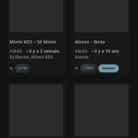
Miimii KDS – Sé Miimii
Alonzo – Binta
• il y a 3 semaines
• il y a 10 ans
VIDÉO
VIDÉO
DJ Skycee
,
Miimii KDS
Alonzo
138M
9.7M
DIAMANT