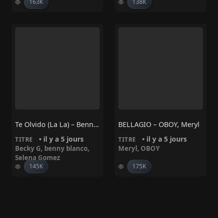
163K
138K
Te Olvido (La La) – Benny Blanco, Selena Gomez, Becky G
BELLAGIO – OBOY, Meryl
• il y a 5 jours
• il y a 5 jours
TITRE
TITRE
Becky G
,
benny blanco
,
Meryl
,
OBOY
Selena Gomez
145K
175K