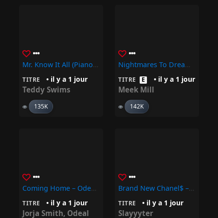
Mr. Know It All (Piano Version) – Teddy Swims
Nightmares To Dreams • Meek Mill
• il y a 1 jour
• il y a 1 jour
TITRE
TITRE
E
Teddy Swims
Meek Mill
135K
142K
Coming Home – Odeal, Jorja Smith
Brand New Chanel$ – Slayyyter
• il y a 1 jour
• il y a 1 jour
TITRE
TITRE
Jorja Smith
,
Odeal
Slayyyter