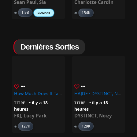
Sean Paul
,
Sia
Charlotte Cardin
1.9B
154K
DIAMANT
Dernières Sorties
How Much Does It Take To Shift It All – FKJ, Lucy Park
HAJDE · DYSTINCT, Noizy
• il y a 18
• il y a 18
TITRE
TITRE
heures
heures
FKJ
,
Lucy Park
DYSTINCT
,
Noizy
127K
129K