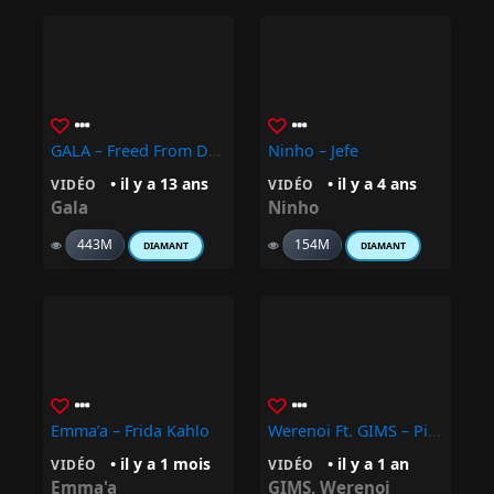
GALA – Freed From Desire
Ninho – Jefe
• il y a 13 ans
• il y a 4 ans
VIDÉO
VIDÉO
Gala
Ninho
443M
154M
DIAMANT
DIAMANT
Emma’a – Frida Kahlo
Werenoi Ft. GIMS – Piano
• il y a 1 mois
• il y a 1 an
VIDÉO
VIDÉO
Emma'a
GIMS
,
Werenoi