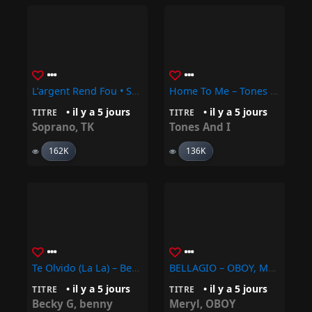
L’argent Rend Fou • Soprano, TK
Home To Me – Tones And I
• il y a 5 jours
• il y a 5 jours
TITRE
TITRE
Soprano
,
TK
Tones And I
162K
136K
Te Olvido (La La) – Benny Blanco, Selena Gomez, Becky G
BELLAGIO – OBOY, Meryl
• il y a 5 jours
• il y a 5 jours
TITRE
TITRE
Becky G
,
benny
Meryl
,
OBOY