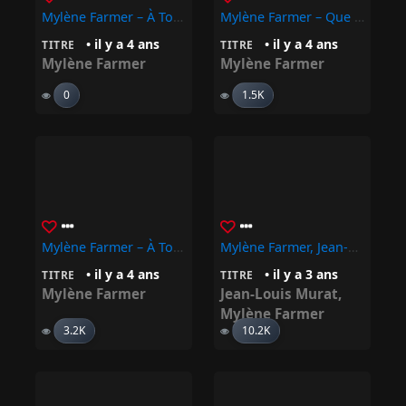
Mylène Farmer – À Tout Jamais (D Remix – Distortion Remix By Vitalic)
Mylène Farmer – Que Je Devienne…
• il y a 4 ans
• il y a 4 ans
TITRE
TITRE
Mylène Farmer
Mylène Farmer
0
1.5K
Mylène Farmer – À Tout Jamais
Mylène Farmer, Jean-Louis Murat – Regrets
• il y a 4 ans
• il y a 3 ans
TITRE
TITRE
Mylène Farmer
Jean-Louis Murat
,
Mylène Farmer
3.2K
10.2K