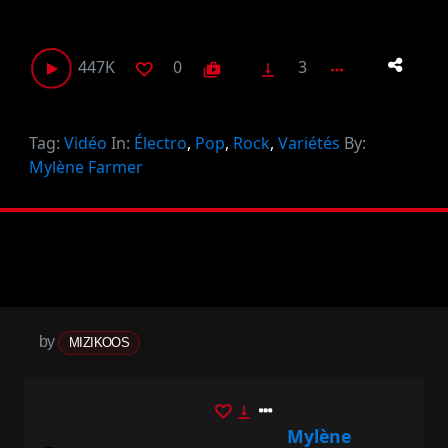
447K
0
3
shop_two
vertical_align_bottom
more_horiz
Tag:
Vidéo
In:
Électro
,
Pop
,
Rock
,
Variétés
By:
Mylène Farmer
by
MIZIKOOS
vertical_align_bottom
Mylène