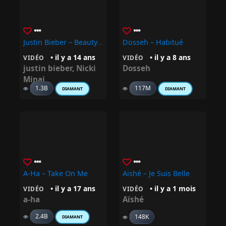
Justin Bieber – Beauty And A Beat Ft. Nicki Minaj
Dosseh – Habitué
• il y a 14 ans
• il y a 8 ans
VIDÉO
VIDÉO
justin bieber
,
Nicki
Dosseh
Minaj
1.3B
117M
DIAMANT
DIAMANT
A-Ha – Take On Me
Aïshé – Je Suis Belle
• il y a 17 ans
• il y a 1 mois
VIDÉO
VIDÉO
a-ha
Aïshé
2.4B
148K
DIAMANT