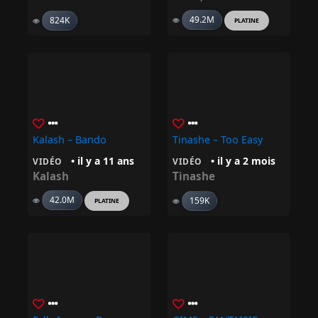
49.2M
824K
PLATINE
Kalash – Bando
Tinashe – Too Easy
• il y a 11 ans
• il y a 2 mois
VIDÉO
VIDÉO
Kalash
Tinashe
42.0M
159K
PLATINE