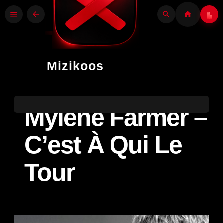
menu
arrow_back
search
home
Mizikoos
Mylène Farmer –
C’est À Qui Le
Tour