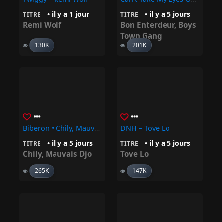
• il y a 1 jour
• il y a 5 jours
TITRE
TITRE
Remi Wolf
Bon Enterdeur
,
Boys
Town Gang
130K
201K
Biberon • Chily, Mauvais Djo
DNH – Tove Lo
• il y a 5 jours
• il y a 5 jours
TITRE
TITRE
Chily
,
Mauvais Djo
Tove Lo
265K
147K