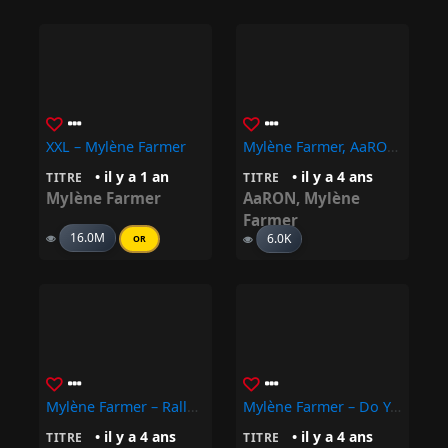
XXL – Mylène Farmer
Mylène Farmer, AaRON – Rayon Vert (Version Piano Voix)
• il y a 1 an
• il y a 4 ans
TITRE
TITRE
Mylène Farmer
AaRON
,
Mylène
Farmer
16.0M
6.0K
OR
Mylène Farmer – Rallumer Les Étoiles
Mylène Farmer – Do You Know Who I Am
• il y a 4 ans
• il y a 4 ans
TITRE
TITRE