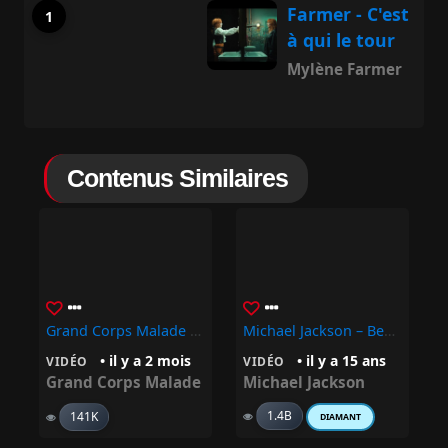
Farmer - C'est
à qui le tour
Mylène Farmer
Contenus Similaires
Grand Corps Malade « J’en Ai Pas Encore Fini »
Michael Jackson – Beat It
• il y a 2 mois
• il y a 15 ans
VIDÉO
VIDÉO
Grand Corps Malade
Michael Jackson
1.4B
141K
DIAMANT