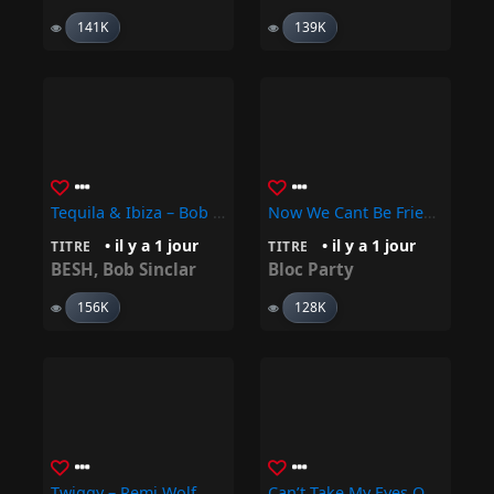
141K
139K
Tequila & Ibiza – Bob Sinclar, BESH
Now We Cant Be Friends – Bloc Party
• il y a 1 jour
• il y a 1 jour
TITRE
TITRE
BESH
,
Bob Sinclar
Bloc Party
156K
128K
Twiggy – Remi Wolf
Can’t Take My Eyes Off You – Bon Enterdeur, Boys Town Gang