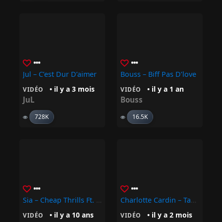
Jul – C’est Dur D’aimer
Bouss – Biff Pas D’love
• il y a 3 mois
• il y a 1 an
VIDÉO
VIDÉO
JuL
Bouss
728K
16.5K
Sia – Cheap Thrills Ft. Sean Paul
Charlotte Cardin – Take Me Back
• il y a 10 ans
• il y a 2 mois
VIDÉO
VIDÉO