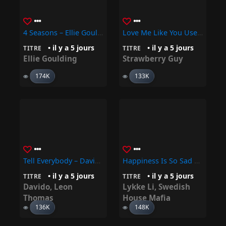
4 Seasons – Ellie Goulding
Love Me Like You Used To – Strawberry Guy
• il y a 5 jours
• il y a 5 jours
TITRE
TITRE
Ellie Goulding
Strawberry Guy
174K
133K
Tell Everybody – Davido, Leon Thomas
Happiness Is So Sad – Swedish House Mafia, Lykke Li
• il y a 5 jours
• il y a 5 jours
TITRE
TITRE
Davido
,
Leon
Lykke Li
,
Swedish
Thomas
House Mafia
136K
148K