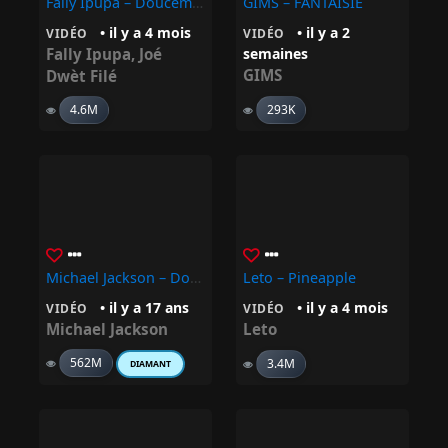
Fally Ipupa – Doucement Ft. ‪Joé Dwèt Filé‬
GIMS – FANTAISIE
• il y a 4 mois
• il y a 2
VIDÉO
VIDÉO
Fally Ipupa
,
Joé
semaines
GIMS
Dwèt Filé
4.6M
293K
Michael Jackson – Don’t Stop ‘Til You Get Enough
Leto – Pineapple
• il y a 17 ans
• il y a 4 mois
VIDÉO
VIDÉO
Michael Jackson
Leto
562M
3.4M
DIAMANT