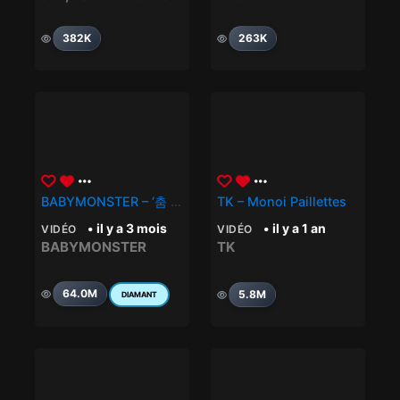
382K
263K
BABYMONSTER – ‘춤 (CHOOM)’ M/V
TK – Monoi Paillettes
• il y a 3 mois
• il y a 1 an
VIDÉO
VIDÉO
BABYMONSTER
TK
64.0M
5.8M
DIAMANT