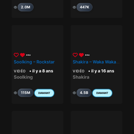
2.0M
447K
Soolking – Rockstar
Shakira – Waka Waka (This Time For Africa) (The Official 2010 FIFA World Cup™ Song)
• il y a 8 ans
• il y a 16 ans
VIDÉO
VIDÉO
Soolking
Shakira
115M
4.5B
DIAMANT
DIAMANT