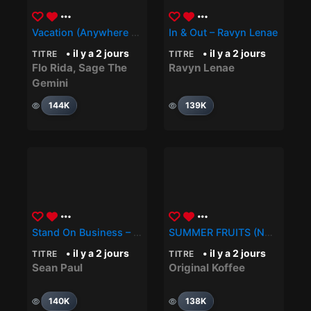
Vacation (Anywhere You Wanna Go) – Flo Rida, Sage The Gemini
In & Out – Ravyn Lenae
• il y a 2 jours
• il y a 2 jours
TITRE
TITRE
Flo Rida
,
Sage The
Ravyn Lenae
Gemini
144K
139K
Stand On Business – Sean Paul
SUMMER FRUITS (NA NA) – Original Koffee
• il y a 2 jours
• il y a 2 jours
TITRE
TITRE
Sean Paul
Original Koffee
140K
138K