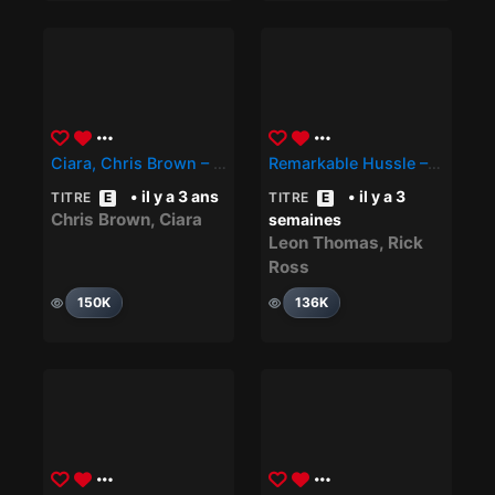
Ciara, Chris Brown – How We Roll
Remarkable Hussle – Rick Ross, Leon Thomas
• il y a 3 ans
• il y a 3
TITRE
E
TITRE
E
Chris Brown
,
Ciara
semaines
Leon Thomas
,
Rick
Ross
150K
136K