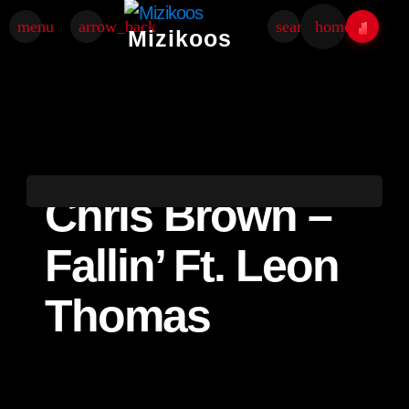
menu
arrow_back
search
home
Mizikoos
Chris Brown –
Fallin’ Ft. Leon
Thomas