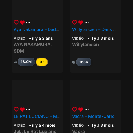
Aya Nakamura – Daddy Feat. SDM
Willylancien – Dans Ma Vie
• il y a 3 ans
• il y a 3 mois
VIDÉO
VIDÉO
AYA NAKAMURA
,
Willylancien
SDM
18.0M
163K
OR
LE RAT LUCIANO – META (ft. JUL)
Vacra – Monte-Carlo
• il y a 4 mois
• il y a 3 mois
VIDÉO
VIDÉO
JuL
,
Le Rat Luciano
Vacra