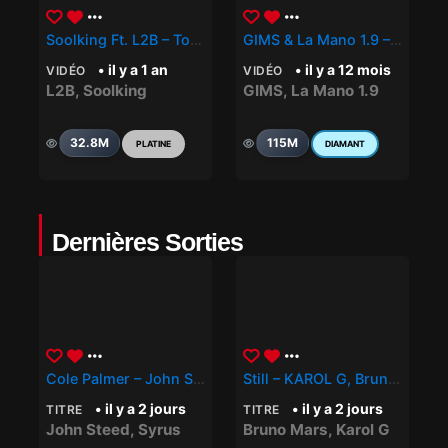
Soolking Ft. L2B – Tour Du Monde
GIMS & La Mano 1.9 – PARISIENNE
• il y a 1 an
• il y a 12 mois
VIDÉO
VIDÉO
L2B
,
Soolking
GIMS
,
La Mano 1.9
32.8M
115M
PLATINE
DIAMANT
Dernières Sorties
Cole Palmer – John Steed, Syrus
Still – KAROL G, Bruno Mars
• il y a 2 jours
• il y a 2 jours
TITRE
TITRE
John Steed
,
Syrus
Bruno Mars
,
Karol G