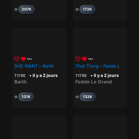
207K
172K
SHE WANT – Barth
That Thing – Fedde Le Grand
• il y a 2 jours
• il y a 2 jours
TITRE
TITRE
Barth
Fedde Le Grand
131K
132K