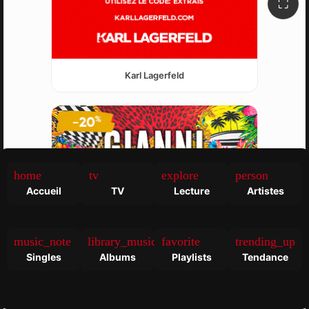
⛶
Karl Lagerfeld
home
tv
explore
person
Accueil
TV
Lecture
Artistes
music_note
library_music
favorite
trending_up
Singles
Albums
Playlists
Tendance
Gianni versace