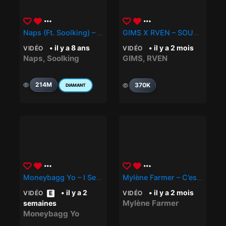
Naps (Ft. Soolking) – Favela
GIMS X RVEN – SOUS CONTRÔLE
• il y a 8 ans
• il y a 2 mois
VIDÉO
VIDÉO
Naps
,
Soolking
GIMS
,
RVEN
214M
370K
DIAMANT
Moneybagg Yo – I See Why
Mylène Farmer – C’est À Qui Le Tour
• il y a 2
• il y a 2 mois
VIDÉO
E
VIDÉO
Mylène Farmer
semaines
Moneybagg Yo