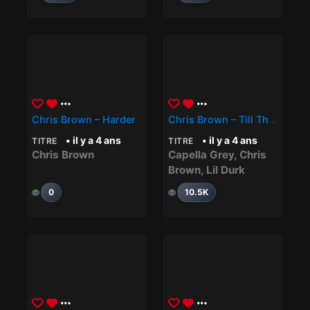
Chris Brown – Harder
Chris Brown – Till The Wheels Fall Off (feat. Lil Durk & Capella Grey)
• il y a 4 ans
• il y a 4 ans
TITRE
TITRE
Chris Brown
Capella Grey
,
Chris
Brown
,
Lil Durk
0
10.5K