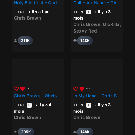
Holy Blindfold – Chris Brown
Call Your Name – Chris Brown, Sexyy Red, GloRilla
• il y a 1 an
• il y a 3
TITRE
TITRE
E
Chris Brown
mois
Chris Brown
,
GloRilla
,
Sexyy Red
211K
148K
Chris Brown – Obvious
In My Head – Chris Brown
• il y a 4
• il y a 3
TITRE
E
TITRE
E
mois
mois
Chris Brown
Chris Brown
205K
148K