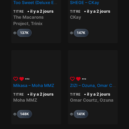
Too Sweet (Deluxe Edit) – Trinix, The Macarons Project
SHEGE – CKay
• il y a 2 jours
• il y a 2 jours
TITRE
TITRE
The Macarons
CKay
Project
,
Trinix
137K
147K
Mikasa – Moha MMZ
ZIZI – Ozuna, Omar Courtz
• il y a 2 jours
• il y a 2 jours
TITRE
TITRE
Moha MMZ
Omar Courtz
,
Ozuna
148K
141K