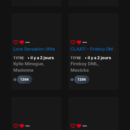
Love Sensation (Afterhours Mix) – Madonna, Kylie Minogue
CLAAT! – Fireboy DML, Masicka
• il y a 2 jours
• il y a 2 jours
TITRE
TITRE
Kylie Minogue
,
Fireboy DML
,
Madonna
Masicka
136K
138K