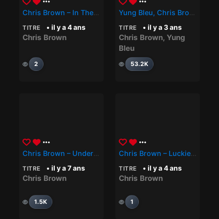
Chris Brown – In The City
Yung Bleu, Chris Brown – Distant Lover
• il y a 4 ans
• il y a 3 ans
TITRE
TITRE
Chris Brown
Chris Brown
,
Yung
Bleu
2
53.2K
Chris Brown – Under The Influence
Chris Brown – Luckiest Man
• il y a 7 ans
• il y a 4 ans
TITRE
TITRE
Chris Brown
Chris Brown
1.5K
1