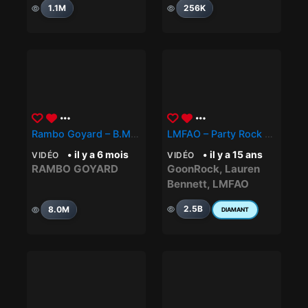
1.1M
256K
Rambo Goyard – B.M.S (by My Side)
LMFAO – Party Rock Anthem Ft. Lauren Bennett, GoonRock
• il y a 6 mois
• il y a 15 ans
VIDÉO
VIDÉO
RAMBO GOYARD
GoonRock
,
Lauren
Bennett
,
LMFAO
2.5B
8.0M
DIAMANT