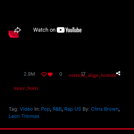
2.9M
0
17
vertical_align_bottom
more_horiz
Tag:
Vidéo
In:
Pop
,
R&B
,
Rap US
By:
Chris Brown
,
Leon Thomas