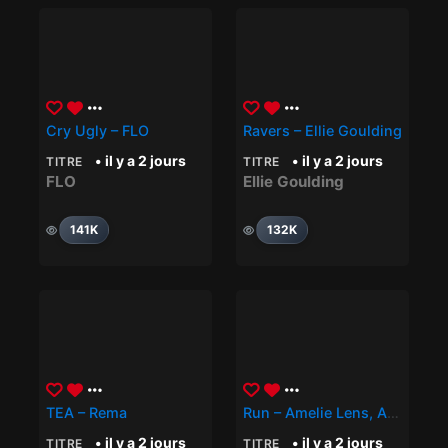
Cry Ugly – FLO
Ravers – Ellie Goulding
• il y a 2 jours
• il y a 2 jours
TITRE
TITRE
FLO
Ellie Goulding
141K
132K
TEA – Rema
Run – Amelie Lens, Angèle
• il y a 2 jours
• il y a 2 jours
TITRE
TITRE