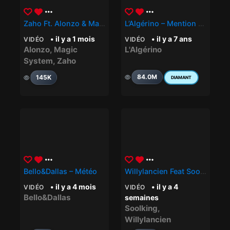
Zaho Ft. Alonzo & Magic System – Mauvais Caractère Part 2
L’Algérino – Mention Max
• il y a 1 mois
• il y a 7 ans
VIDÉO
VIDÉO
Alonzo
,
Magic
L'Algérino
System
,
Zaho
84.0M
145K
DIAMANT
Bello&Dallas – Météo
Willylancien Feat Soolking – Cogite
• il y a 4 mois
• il y a 4
VIDÉO
VIDÉO
Bello&Dallas
semaines
Soolking
,
Willylancien