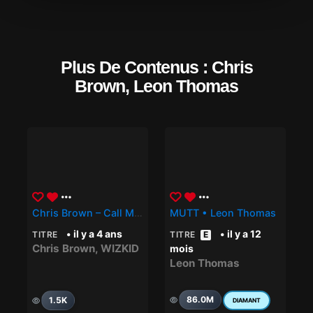
Plus De Contenus : Chris
Brown, Leon Thomas
Chris Brown – Call Me Every Day (feat. WizKid)
MUTT • Leon Thomas
• il y a 4 ans
• il y a 12
TITRE
TITRE
E
Chris Brown
,
WIZKID
mois
Leon Thomas
86.0M
1.5K
DIAMANT