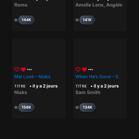
Rema
Amelie Lens
,
Angèle
144K
141K
Mal Luné – Niaks
When He’s Gone – SAM SMITH
• il y a 2 jours
• il y a 2 jours
TITRE
TITRE
Niaks
Sam Smith
156K
134K