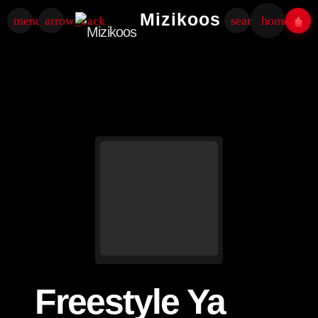
Mizikoos
menu
arrow_back
search
home
Freestyle Ya