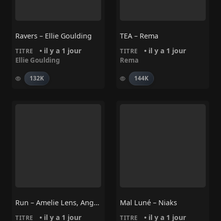
Ravers – Ellie Goulding
TEA – Rema
• il y a 1 jour
• il y a 1 jour
TITRE
TITRE
Ellie Goulding
Rema
132K
144K
Run – Amelie Lens, Angèle
Mal Luné – Niaks
• il y a 1 jour
• il y a 1 jour
TITRE
TITRE