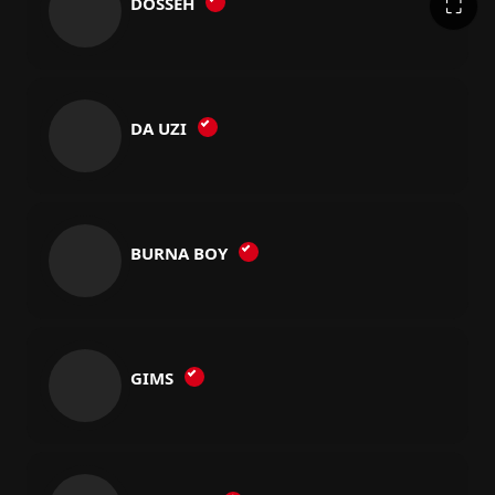
⛶
DOSSEH
DA UZI
BURNA BOY
GIMS