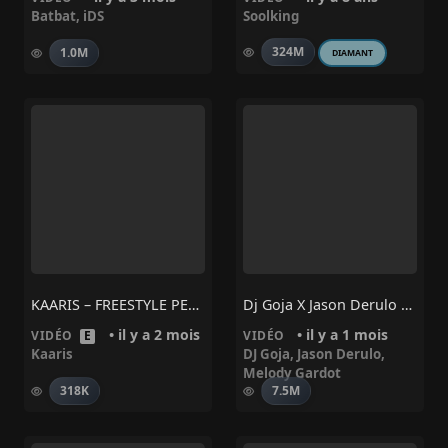
Batbat
,
iDS
Soolking
324M
1.0M
DIAMANT
KAARIS – FREESTYLE PETZI
Dj Goja X Jason Derulo X Melody – Mi Chico
• il y a 2 mois
• il y a 1 mois
VIDÉO
E
VIDÉO
Kaaris
DJ Goja
,
Jason Derulo
,
Melody Gardot
318K
7.5M