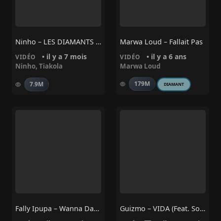
Ninho – LES DIAMANTS DE BOKASSA Feat. Tiakola
Marwa Loud – Fallait Pas
• il y a 7 mois
• il y a 6 ans
VIDÉO
VIDÉO
Ninho
,
Tiakola
Marwa Loud
179M
7.9M
DIAMANT
Fally Ipupa – Wanna Dance
Guizmo – VIDA (feat. Soprano)