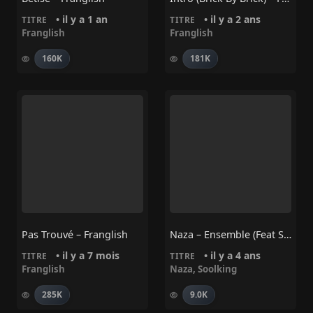
• il y a 1 an
• il y a 2 ans
TITRE
TITRE
Franglish
Franglish
160K
181K
Pas Trouvé – Franglish
Naza – Ensemble (Feat Soolking)
• il y a 7 mois
• il y a 4 ans
TITRE
TITRE
Franglish
Naza
,
Soolking
285K
9.0K