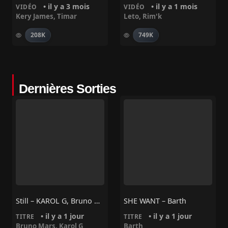
• il y a 3 mois
• il y a 1 mois
VIDÉO
VIDÉO
Kery James
,
Timar
Leto
,
Rim'k
208K
749K
Dernières Sorties
Still – KAROL G, Bruno Mars
SHE WANT – Barth
• il y a 1 jour
• il y a 1 jour
TITRE
TITRE
Bruno Mars
,
Karol G
Barth