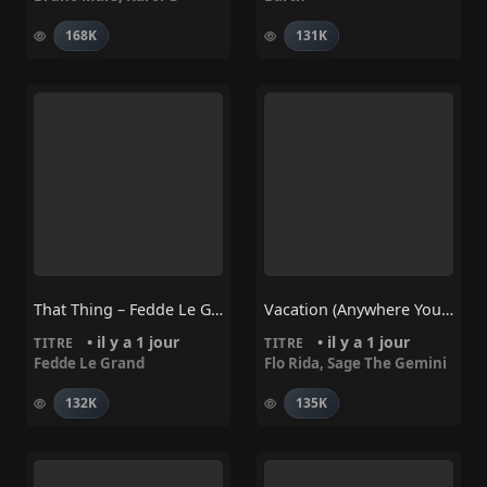
168K
131K
That Thing – Fedde Le Grand
Vacation (Anywhere You Wanna Go) – Flo Rida, Sage The Gemini
• il y a 1 jour
• il y a 1 jour
TITRE
TITRE
Fedde Le Grand
Flo Rida
,
Sage The Gemini
132K
135K