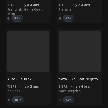
• il y a 4 ans
• il y a 4 ans
TITRE
TITRE
Franglish
,
Game Over
,
Franglish
MHD
8.2K
7.6K
Avec – KeBlack
Naza – Bibi Feat Negrito
• il y a 2 ans
• il y a 4 ans
TITRE
TITRE
KeBlack
Naza
,
Negrito
161K
3.0K