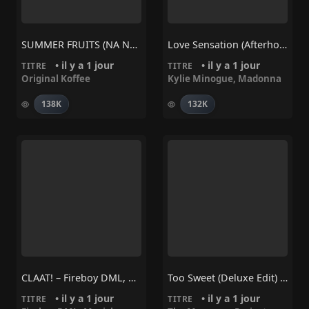
SUMMER FRUITS (NA NA) – Original Koffee
Love Sensation (Afterhours Mix) – Madonna, Kylie Minogue
• il y a 1 jour
• il y a 1 jour
TITRE
TITRE
Original Koffee
Kylie Minogue
,
Madonna
138K
132K
CLAAT! – Fireboy DML, Masicka
Too Sweet (Deluxe Edit) – Trinix, The Macarons Project
• il y a 1 jour
• il y a 1 jour
TITRE
TITRE