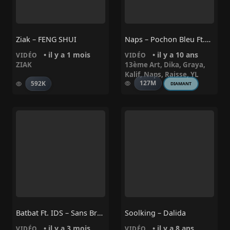
Ziak – FENG SHUI
Naps – Pochon Bleu Ft.13emeArt
• il y a 1 mois
• il y a 10 ans
VIDÉO
VIDÉO
ZIAK
13ème Art
,
Dika
,
Graya
,
Kalif
,
Naps
,
Raisse
,
YL
127M
592K
DIAMANT
Batbat Ft. IDS – Sans Bruit
Soolking – Dalida
• il y a 3 mois
• il y a 8 ans
VIDÉO
VIDÉO