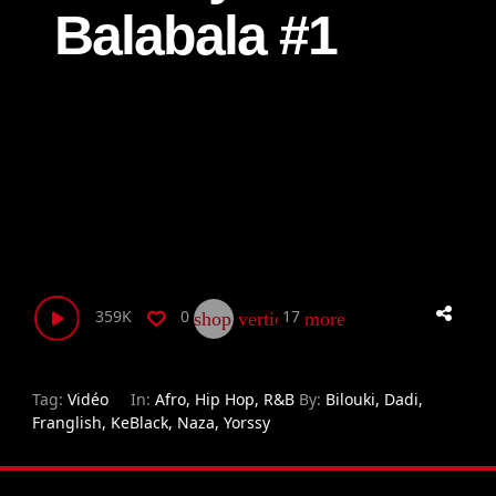
Balabala #1
359K
0
17
shop_two
vertical_align_bottom
more_horiz
Tag:
Vidéo
In:
Afro
,
Hip Hop
,
R&B
By:
Bilouki
,
Dadi
,
Franglish
,
KeBlack
,
Naza
,
Yorssy