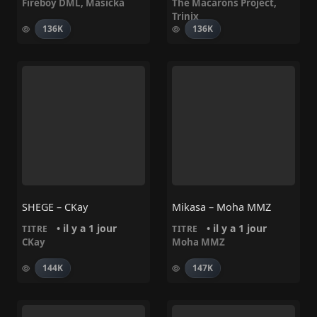
Fireboy DML
,
Masicka
The Macarons Project
,
Trinix
136K
136K
SHEGE – CKay
Mikasa – Moha MMZ
• il y a 1 jour
• il y a 1 jour
TITRE
TITRE
CKay
Moha MMZ
144K
147K