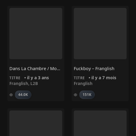
Dans La Chambre / Money – L2B, Franglish
Fuckboy – Franglish
• il y a 3 ans
• il y a 7 mois
TITRE
TITRE
Franglish
,
L2B
Franglish
44.0K
151K