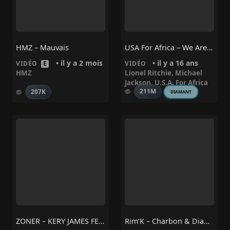
HMZ – Mauvais
USA For Africa – We Are The World
• il y a 2 mois
• il y a 16 ans
VIDÉO
E
VIDÉO
HMZ
Lionel Ritchie
,
Michael
Jackson
,
U.S.A. For Africa
211M
207K
DIAMANT
ZONER – KERY JAMES FEAT. TIMAR – BO DE BANLIEUSARDS 3
Rim’K – Charbon & Diamant Ft. ‪@letopsothug‬