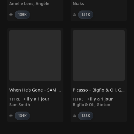
Amelie Lens
,
Angèle
Niaks
139K
151K
When He’s Gone – SAM SMITH
Picasso – Bigflo & Oli, Ginton
• il y a 1 jour
• il y a 1 jour
TITRE
TITRE
Sam Smith
Bigflo & Oli
,
Ginton
134K
138K