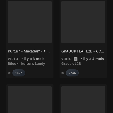
Kulturr – Macadam (ft. Landy & Bilouki)
GRADUR FEAT L2B – COMME UN SHEGUEY
• il y a 3 mois
• il y a 4 mois
VIDÉO
VIDÉO
E
Bilouki
,
kulturr
,
Landy
Gradur
,
L2B
132K
973K