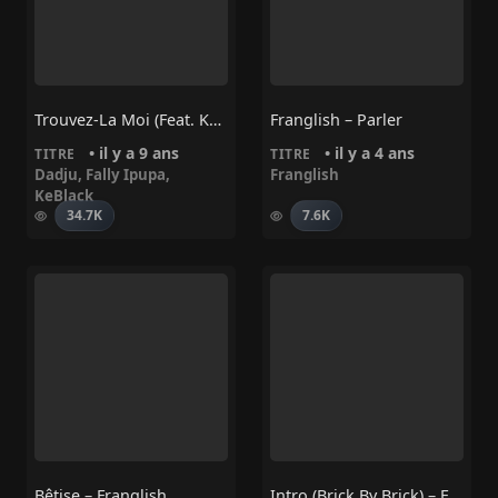
Trouvez-La Moi (Feat. KeBlack & Fally Ipupa)
Franglish – Parler
• il y a 9 ans
• il y a 4 ans
TITRE
TITRE
Dadju
,
Fally Ipupa
,
Franglish
KeBlack
34.7K
7.6K
Bêtise – Franglish
Intro (Brick By Brick) – Franglish