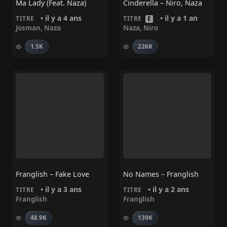
Ma Lady (Feat. Naza)
Cinderella – Niro, Naza
• il y a 4 ans
• il y a 1 an
TITRE
TITRE
E
Josman
,
Naza
Naza
,
Niro
1.5K
226K
Franglish – Fake Love
No Names – Franglish
• il y a 3 ans
• il y a 2 ans
TITRE
TITRE
Franglish
Franglish
48.9K
139K