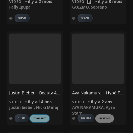
• il y a 2 mois
• il y a 3 mois
VIDÉO
VIDÉO
E
Fally Ipupa
GUIZMO
,
Soprano
805K
832K
Justin Bieber – Beauty And A Beat Ft. Nicki Minaj
Aya Nakamura – Hypé Feat. Ayra Starr
• il y a 14 ans
• il y a 2 ans
VIDÉO
VIDÉO
justin bieber
,
Nicki Minaj
AYA NAKAMURA
,
Ayra
Starr
1.3B
44.0M
DIAMANT
PLATINE