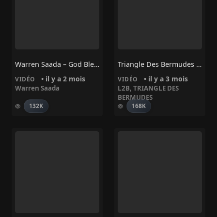
Warren Saada – God Bless
Triangle Des Bermudes Ft L2B – A L’Aise
• il y a 2 mois
• il y a 3 mois
VIDÉO
VIDÉO
Warren Saada
L2B
,
TRIANGLE DES
BERMUDES
132K
168K