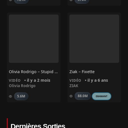
Olivia Rodrigo – Stupid Song
Ziak – Fixette
• il y a 2 mois
• il y a 6 ans
VIDÉO
VIDÉO
Olivia Rodrigo
ZIAK
88.0M
5.6M
DIAMANT
Dernières Sorties