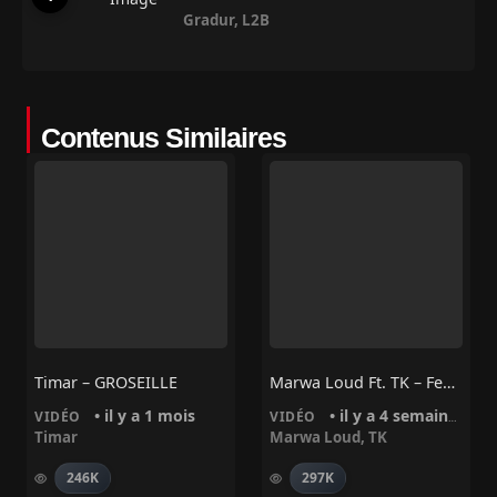
Gradur
,
L2B
Contenus Similaires
Timar – GROSEILLE
Marwa Loud Ft. TK – Fendi Gang
• il y a 1 mois
• il y a 4 semaines
VIDÉO
VIDÉO
Timar
Marwa Loud
,
TK
246K
297K