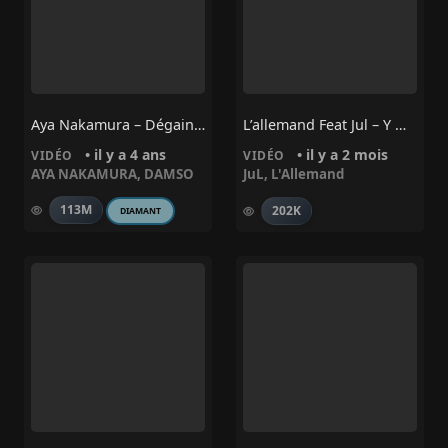
Aya Nakamura – Dégaine Feat. Damso
L’allemand Feat Jul – Y Méritent Pas
• il y a 4 ans
• il y a 2 mois
VIDÉO
VIDÉO
AYA NAKAMURA
,
DAMSO
JuL
,
L'Allemand
113M
202K
DIAMANT