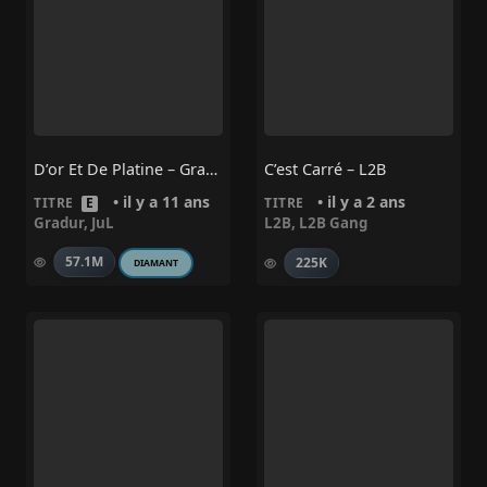
D’or Et De Platine – Gradur, Jul
C’est Carré – L2B
• il y a 11 ans
• il y a 2 ans
TITRE
E
TITRE
Gradur
,
JuL
L2B
,
L2B Gang
57.1M
225K
DIAMANT