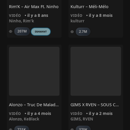
Rim’K – Air Max Ft. Ninho
Kulturr – Méli-Mélo
• il y a 8 ans
• il y a 8 mois
VIDÉO
VIDÉO
Ninho
,
Rim'k
kulturr
207M
2.7M
DIAMANT
Alonzo – Truc De Malade (ft Keblack)
GIMS X RVEN – SOUS CONTRÔLE
• il y a 4 mois
• il y a 2 mois
VIDÉO
VIDÉO
Alonzo
,
KeBlack
GIMS
,
RVEN
721K
370K