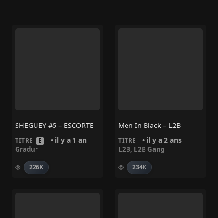
SHEGUEY #5 – ESCORTE
Men In Black – L2B
• il y a 1 an
• il y a 2 ans
TITRE
E
TITRE
Gradur
L2B
,
L2B Gang
226K
234K