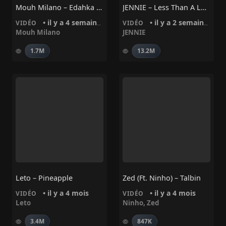
Mouh Milano – Edahka موح ميلانو – الضحكة
JENNIE – Less Than A Lover
• il y a 4 semaines
• il y a 2 semaines
VIDÉO
VIDÉO
Mouh Milano
JENNIE
1.7M
13.2M
Leto – Pineapple
Zed (ft. Ninho) – Talbin
• il y a 4 mois
• il y a 4 mois
VIDÉO
VIDÉO
Leto
Ninho
,
Zed
3.4M
847K