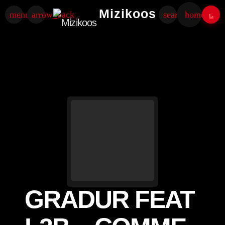
Mizikoos
menu
arrow_back
search
home
GRADUR FEAT