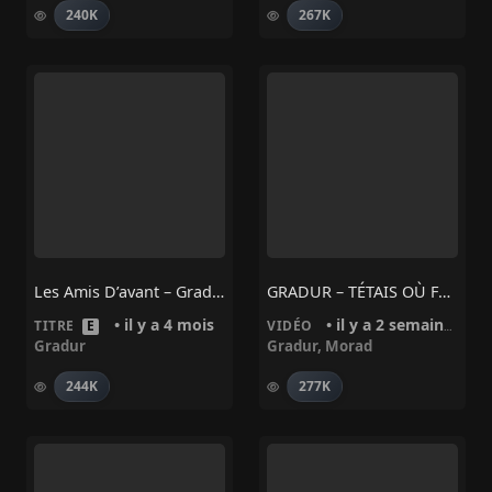
240K
267K
Les Amis D’avant – Gradur
GRADUR – TÉTAIS OÙ FEAT MORAD
• il y a 4 mois
• il y a 2 semaines
TITRE
E
VIDÉO
Gradur
Gradur
,
Morad
244K
277K