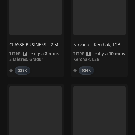
CLASSE BUSINESS – 2 Mètres, Gradur
Nirvana – Kerchak, L2B
• il y a 8 mois
• il y a 10 mois
TITRE
E
TITRE
E
2 Mètres
,
Gradur
Kerchak
,
L2B
228K
524K