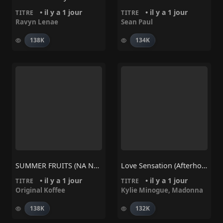
• il y a 1 jour
• il y a 1 jour
TITRE
TITRE
Ravyn Lenae
Sean Paul
138K
134K
SUMMER FRUITS (NA NA) – Original Koffee
Love Sensation (Afterhours Mix) – Madonna, Kylie Minogue
• il y a 1 jour
• il y a 1 jour
TITRE
TITRE
Original Koffee
Kylie Minogue
,
Madonna
138K
132K