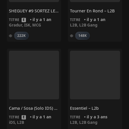
SHEGUEY #9 SORTEZ LES PEPOMS – Gradur, MCG, ISK
Tourner En Rond – L2B
• il y a 1 an
• il y a 1 an
TITRE
E
TITRE
Gradur
,
ISK
,
MCG
L2B
,
L2B Gang
222K
148K
Cama / Sosa (Solo IDS) – L2B
Essentiel – L2b
• il y a 1 an
• il y a 3 ans
TITRE
E
TITRE
iDS
,
L2B
L2B
,
L2B Gang