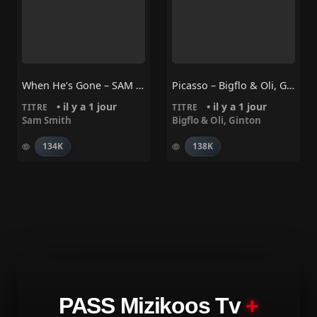
When He’s Gone – SAM SMITH
Picasso – Bigflo & Oli, Ginton
• il y a 1 jour
• il y a 1 jour
TITRE
TITRE
Sam Smith
Bigflo & Oli
,
Ginton
134K
138K
PASS Mizikoos Tv
+