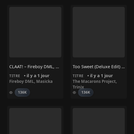
CLAAT! – Fireboy DML, Masicka
Too Sweet (Deluxe Edit) – Trinix, The Macarons Project
• il y a 1 jour
• il y a 1 jour
TITRE
TITRE
Fireboy DML
,
Masicka
The Macarons Project
,
Trinix
136K
136K