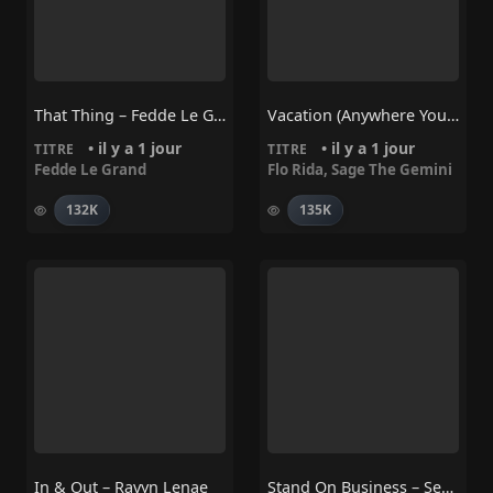
That Thing – Fedde Le Grand
Vacation (Anywhere You Wanna Go) – Flo Rida, Sage The Gemini
• il y a 1 jour
• il y a 1 jour
TITRE
TITRE
Fedde Le Grand
Flo Rida
,
Sage The Gemini
132K
135K
In & Out – Ravyn Lenae
Stand On Business – Sean Paul