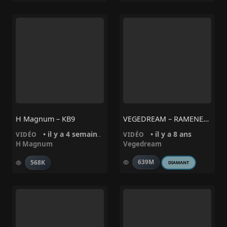
H Magnum – KB9
VEGEDREAM – RAMENEZ LA COUPE A LA MAISON
• il y a 4 semaines
• il y a 8 ans
VIDÉO
VIDÉO
H Magnum
Vegedream
639M
568K
DIAMANT