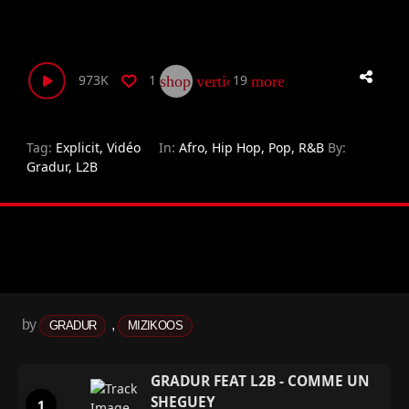
973K
1
19
shop_two
vertical_align_bottom
more_horiz
Tag:
Explicit
,
Vidéo
In:
Afro
,
Hip Hop
,
Pop
,
R&B
By:
Gradur
,
L2B
by
,
GRADUR
MIZIKOOS
GRADUR FEAT L2B - COMME UN
SHEGUEY