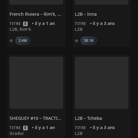
French Riviera – Rim’k, L2B
L2B – Inna
• il y a 1 an
• il y a 3 ans
TITRE
E
TITRE
L2B
,
Rim'k
L2B
2.4M
38.1K
SHEGUEY #10 – TRACTION
L2B – Tcheba
• il y a 1 an
• il y a 3 ans
TITRE
E
TITRE
Gradur
L2B