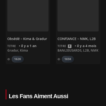
Obsédé – Kima & Gradur
CONFIANCE – NMK, L2B
• il y a 1 an
• il y a 4 mois
TITRE
TITRE
E
Gradur
,
Kima
BANLIEUSARDS
,
L2B
,
NMK
162K
165K
Les Fans Aiment Aussi