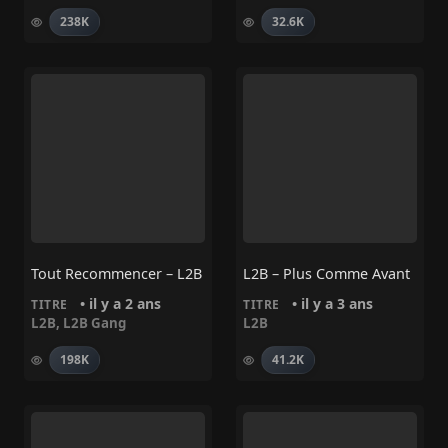
238K
32.6K
Tout Recommencer – L2B
L2B – Plus Comme Avant
• il y a 2 ans
• il y a 3 ans
TITRE
TITRE
L2B
,
L2B Gang
L2B
198K
41.2K