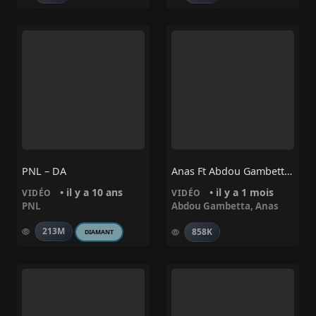
PNL – DA
Anas Ft Abdou Gambetta – DJAZAÏRIA
• il y a 10 ans
• il y a 1 mois
VIDÉO
VIDÉO
PNL
Abdou Gambetta
,
Anas
213M
858K
DIAMANT