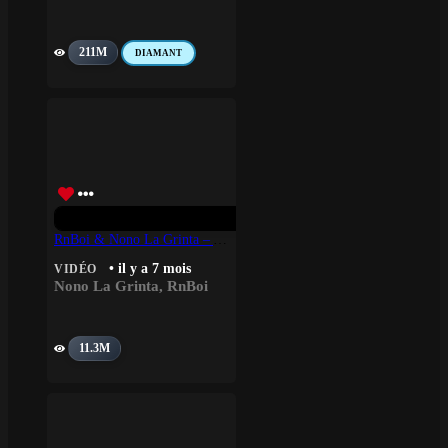
211M
DIAMANT
RnBoi & Nono La Grinta – AVEC MOI
• il y a 7 mois
VIDÉO
Nono La Grinta
,
RnBoi
11.3M