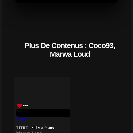
Plus De Contenus : Coco93,
Marwa Loud
Fâché
• il y a 9 ans
TITRE
Marwa Loud