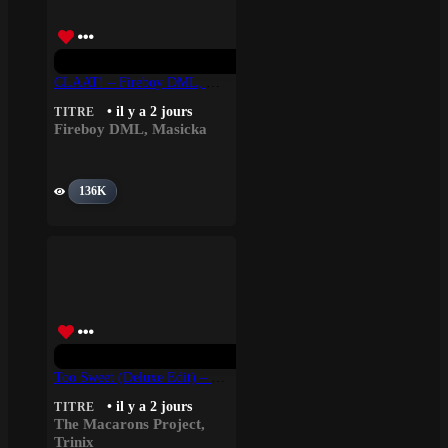
CLAAT! – Fireboy DML, Masicka
• il y a 2 jours
TITRE
Fireboy DML
,
Masicka
136K
Too Sweet (Deluxe Edit) – Trinix, The Macarons Project
• il y a 2 jours
TITRE
The Macarons Project
,
Trinix