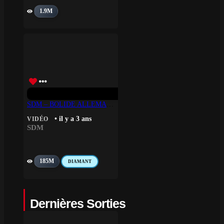
1.9M
SDM – BOLIDE ALLEMAND 1/2
• il y a 3 ans
VIDÉO
SDM
185M
DIAMANT
Dernières Sorties