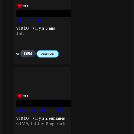
JuL – La Faille
• il y a 3 ans
VIDÉO
JuL
129M
DIAMANT
Lil Jay Bingerack (ft. GIMS) – CAMÉRA
• il y a 2 semaines
VIDÉO
GIMS
,
Lil Jay Bingerack