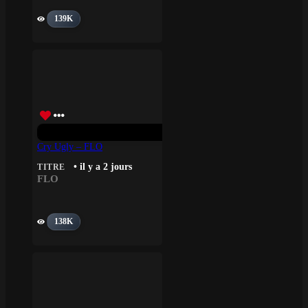
139K
Cry Ugly – FLO
• il y a 2 jours
TITRE
FLO
138K