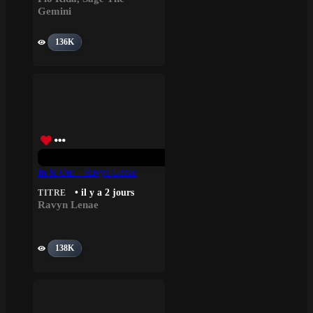
Gemini
136K
In & Out – Ravyn Lenae
• il y a 2 jours
TITRE
Ravyn Lenae
138K