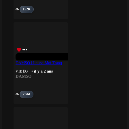
152K
DAMSO | Laisse-Moi Tranquille.
• il y a 2 ans
VIDÉO
DAMSO
2.5M