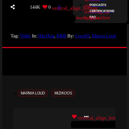
mic
PODCASTS
144K
0
9
vertical_align_bottom
trending_up
CERTIFICATIONS
more_horiz
help_outline
FAQ
Tag:
Vidéo
In:
Hip Hop
,
R&B
By:
Coco93
,
Marwa Loud
MARWA LOUD
MIZIKOOS
by
,
vertical_align_bottom