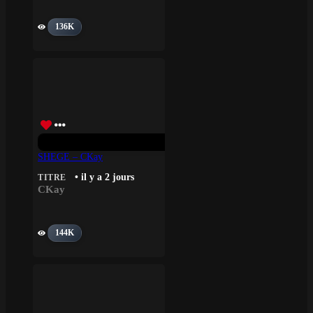
136K
SHEGE – CKay
• il y a 2 jours
TITRE
CKay
144K