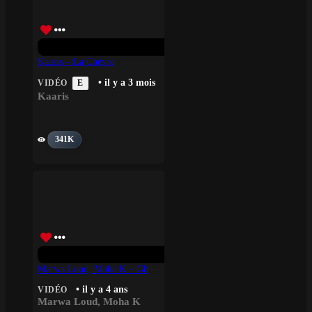
Kaaris – La Chèvre
• il y a 3 mois
VIDÉO
E
Kaaris
341K
Marwa Loud, Moha K – Ghir Ntiya
• il y a 4 ans
VIDÉO
Marwa Loud
,
Moha K