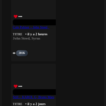
Cole Palmer – John Steed, Syrus
• il y a 2 heures
TITRE
John Steed
,
Syrus
201K
Still – KAROL G, Bruno Mars
• il y a 2 jours
TITRE