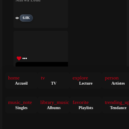
6.0K
Ça Va Aller – Ça Va Aller
home
tv
explore
person
• il y a 7 ans
TITRE
Accueil
TV
Lecture
Artistes
Marwa Loud
music_note
library_music
favorite
trending_u
11.0M
Singles
Albums
Playlists
Tendance