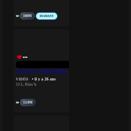
160M
DIAMANT
113, Rim’K – Tonton Du Bled
• il y a 26 ans
VIDÉO
113
,
Rim'k
13.0M