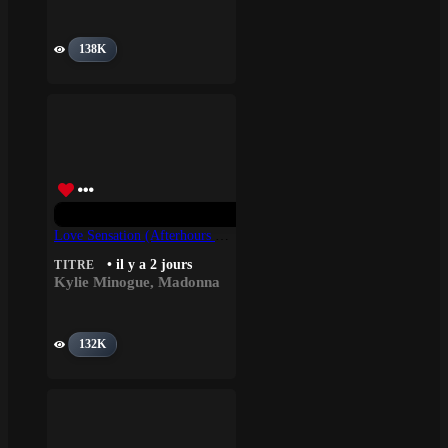
138K
Love Sensation (Afterhours Mix) – Madonna, Kylie Minogue
• il y a 2 jours
TITRE
Kylie Minogue
,
Madonna
132K