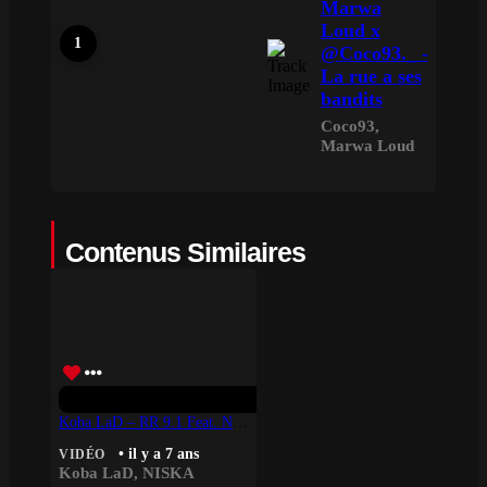
Marwa
Loud x
@Coco93._ -
La rue a ses
bandits
Coco93
,
Marwa Loud
Contenus Similaires
Koba LaD – RR 9.1 Feat. Niska
• il y a 7 ans
VIDÉO
Koba LaD
,
NISKA