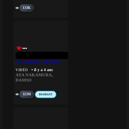
133K
Aya Nakamura – Dégaine Feat. Damso
• il y a 4 ans
VIDÉO
AYA NAKAMURA
,
DAMSO
113M
DIAMANT