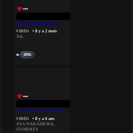
JuL – Ils Sont Pas Carré
• il y a 2 mois
VIDÉO
JuL
488K
Aya Nakamura – Plus Jamais Feat. Stormzy
• il y a 6 ans
VIDÉO
AYA NAKAMURA
,
STORMZY