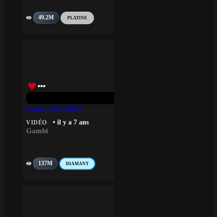
49.2M
PLATINE
Gambi – POPOPOP
• il y a 7 ans
VIDÉO
Gambi
137M
DIAMANT