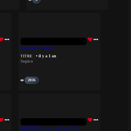
Souvenirs – Sopico
• il y a 1 an
TITRE
Sopico
201K
AIME MOI – Leto, Joé Dwèt Filé