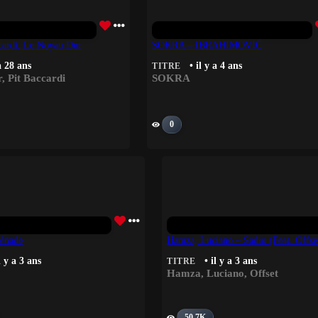
ccardi, Le Noyau Dur
SOKRA – IBRAHIMOVIĆ
 a 28 ans
• il y a 4 ans
TITRE
r
,
Pit Baccardi
SOKRA
0
rénade
Hamza, Luciano – Sadio (feat. Offse
l y a 3 ans
• il y a 3 ans
TITRE
Hamza
,
Luciano
,
Offset
50.7K