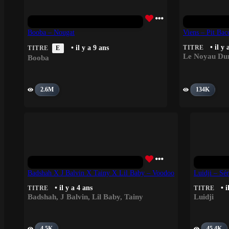
Booba – Nougat
Viens – Pit Ba
• il y
• il y a 9 ans
TITRE
TITRE
E
Le Noyau Du
Booba
2.6M
134K
Badshah X J Balvin X Tainy X Lil Baby – Voodoo
Luidji – Sé
• il y a 4 ans
• i
TITRE
TITRE
Badshah
,
J Balvin
,
Lil Baby
,
Tainy
Luidji
4.5K
45.4K