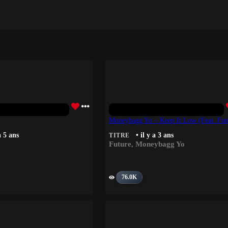
Moneybagg Yo – Keep It Low (feat. Fut
a 5 ans
• il y a 3 ans
TITRE
Future
,
Moneybagg Yo
76.0K