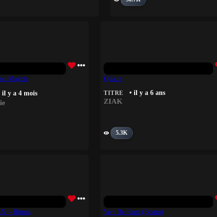
kou Mayzie
Quatre
• il y a 6 ans
 il y a 4 mois
TITRE
ZIAK
ie
5.3K
 – Himra
Vert De Rage (Bonus)