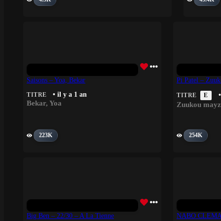
Saisons – Yoa, Bekar
Pi Patel – Zuu
• il y a 1 an
TITRE
•
TITRE
E
Bekar
,
Yoa
Zuukou mayz
223K
254K
Big Ben – 22/30 – A La Tienne
NABO CLEMAN