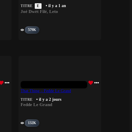
• il y a 1 an
TITRE
E
Joé Dwèt Filé
,
Leto
579K
That Thing – Fedde Le Grand
• il y a 2 jours
TITRE
Fedde Le Grand
132K