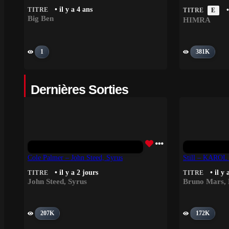
• il y a 4 ans
TITRE
•
TITRE
E
Big Ben
HIMRA
1
381K
Dernières Sorties
Cole Palmer – John Steed, Syrus
Still – KAROL
• il y a 2 jours
• il y 
TITRE
TITRE
John Steed
,
Syrus
Bruno Mars
,
207K
172K