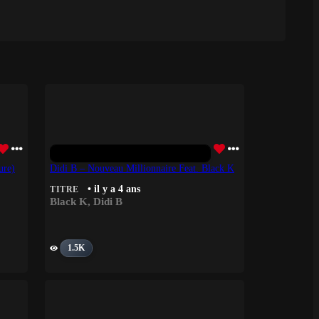
ure)
Didi B – Nouveau Millionnaire Feat. Black K
• il y a 4 ans
TITRE
Black K
,
Didi B
1.5K