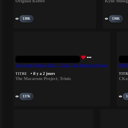
Original Koffee
Kylie Mino
138K
136K
Too Sweet (Deluxe Edit) – Trinix, The Macarons Project
SHEG
• il y a 2 jours
TITRE
TIT
The Macarons Project
,
Trinix
CKa
137K
1