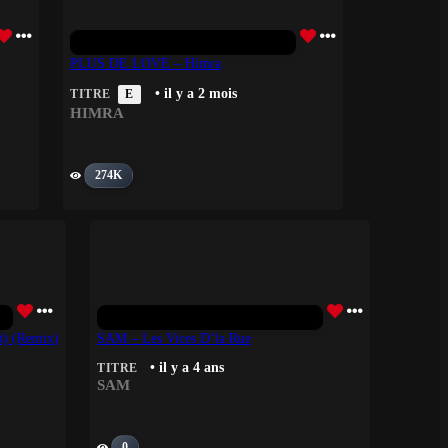
PLUS DE LOVE – Himra
• il y a 2 mois
TITRE
E
HIMRA
274K
t) (Remix)
SAM – Les Vices D’la Rue
• il y a 4 ans
TITRE
SAM
0