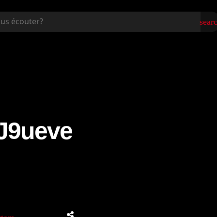
sear
J9ueve