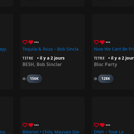
Brand New Chanel$ – Slayyyter
Tequila & Ibiza – Bob Sinclar, BESH
• il y a 2 jours
• il y a 2 jou
TITRE
TITRE
BESH
,
Bob Sinclar
Bloc Party
156K
128K
Can’t Take My Eyes Off You – Bon Enterdeur, Boys Town Gang
Biberon • Chily, Mauvais Djo
DNH – Tove Lo