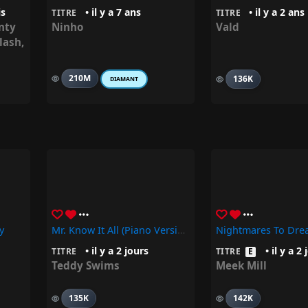
is
• il y a 7 ans
• il y a 2 ans
TITRE
TITRE
nty
Ninho
Vald
lash
,
210M
136K
DIAMANT
y
Mr. Know It All (Piano Version) – Teddy Swims
• il y a 2 jours
• il y a 2 
TITRE
TITRE
E
Teddy Swims
Meek Mill
135K
142K