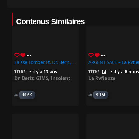
Contenus Similaires
Laisse Tomber Ft. Dr. Beriz, Insolent
ARGENT SALE – La Rvfle
• il y a 13 ans
• il y a 6 mois
TITRE
TITRE
E
Dr. Beriz
,
GIMS
,
Insolent
La Rvfleuze
10.6K
9.1M