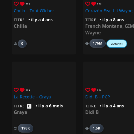
Chilla – Tout Gâcher
• il y a 4 ans
• il y a 8 ans
TITRE
TITRE
Chilla
French Montana
,
GIM
Wayne
176M
0
DIAMANT
La Recette – Graya
Didi B – PCP
• il y a 6 mois
• il y a 4 ans
TITRE
E
TITRE
Graya
Didi B
198K
1.6K