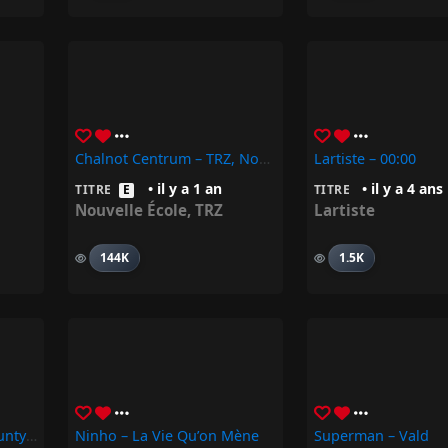
Chalnot Centrum – TRZ, Nouvelle Ecole
Lartiste – 00:00
• il y a 1 an
• il y a 4 ans
TITRE
E
TITRE
Nouvelle École
,
TRZ
Lartiste
144K
1.5K
90s – Kybba, Kalash, Bounty Killer, Busy Signal, Barrington Levy
Ninho – La Vie Qu’on Mène
Superman – Vald