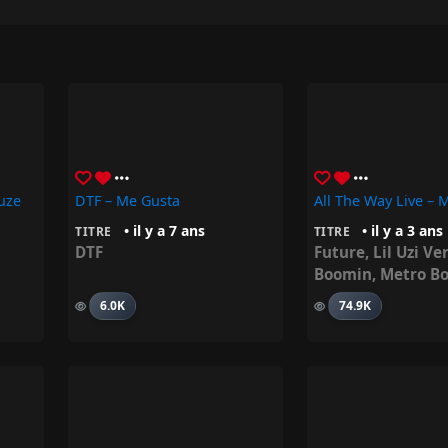
uze
DTF – Me Gusta
• il y a 7 ans
• il y a 3 ans
TITRE
TITRE
DTF
Future
,
Lil Uzi Ve
Boomin
,
Metro B
6.0K
74.9K