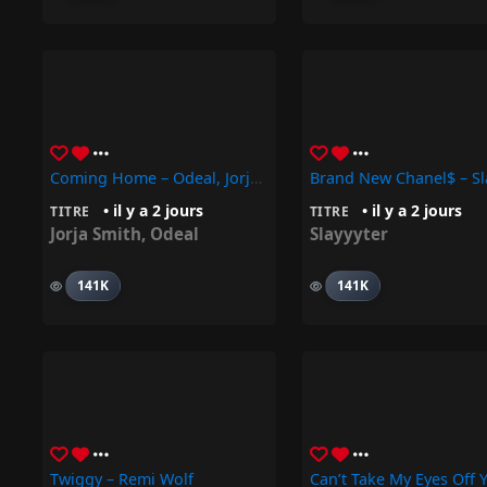
Coming Home – Odeal, Jorja Smith
• il y a 2 jours
• il y a 2 jours
TITRE
TITRE
Jorja Smith
,
Odeal
Slayyyter
141K
141K
Twiggy – Remi Wolf