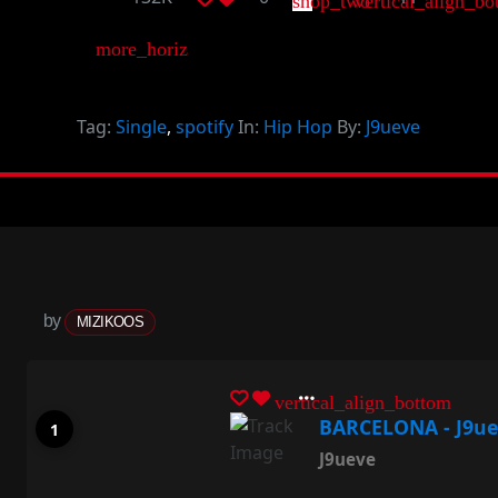
shop_two
vertical_align_bo
more_horiz
Tag:
Single
,
spotify
In:
Hip Hop
By:
J9ueve
by
MIZIKOOS
vertical_align_bottom
BARCELONA - J9ue
J9ueve