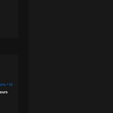
Nightmares To Dreams • Meek Mill
jours