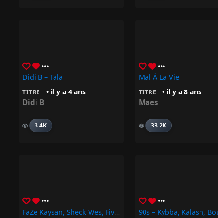
Didi B – Tala
Mal À La Vie
• il y a 4 ans
• il y a 8 ans
TITRE
TITRE
Didi B
Maes
3.4K
33.2K
FaZe Kaysan, Sheck Wes, Fivio Foreign – MVP