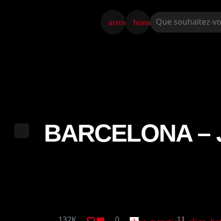
arrow_back
home
BARCELONA – 
132K
0
11