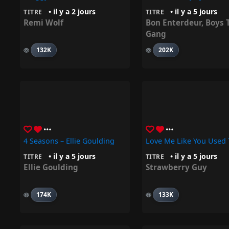
• il y a 2 jours
• il y a 5 jours
TITRE
TITRE
Remi Wolf
Bon Enterdeur
,
Boys 
Gang
132K
202K
4 Seasons – Ellie Goulding
• il y a 5 jours
• il y a 5 jours
TITRE
TITRE
Ellie Goulding
Strawberry Guy
174K
133K