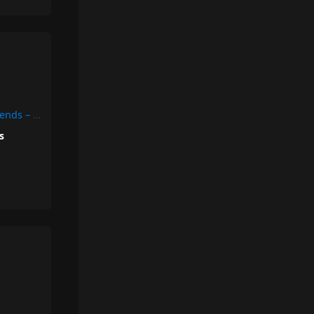
Now We Cant Be Friends – Bloc Party
rs