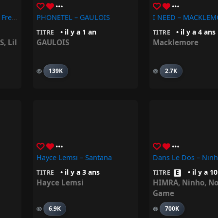
Corazón Feat Lil Wayne, French Montana
PHONETEL – GAULOIS
I NEED – MACKLEM
• il y a 1 an
• il y a 4 ans
TITRE
TITRE
S
,
Lil
GAULOIS
Macklemore
139K
2.7K
Hayce Lemsi – Santana
• il y a 3 ans
• il y a 1
TITRE
TITRE
E
Hayce Lemsi
HIMRA
,
Ninho
,
No
Game
6.9K
700K