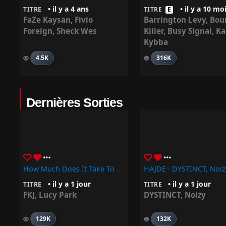
• il y a 4 ans
• il y a 10 mo
TITRE
TITRE
E
FaZe Kaysan
,
Fivio
Barrington Levy
,
Bou
Foreign
,
Sheck Wes
Killer
,
Busy Signal
,
Ka
Kybba
4.5K
316K
Dernières Sorties
How Much Does It Take To Shift It All – FKJ, Lucy Park
HAJDE · DYSTINCT, Noiz
• il y a 1 jour
• il y a 1 jour
TITRE
TITRE
FKJ
,
Lucy Park
DYSTINCT
,
Noizy
129K
132K