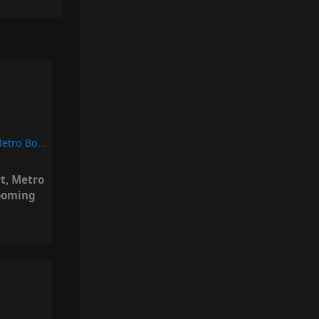
All The Way Live – Metro Boomin, Future, Lil Uzi Vert
rt
,
Metro
ooming