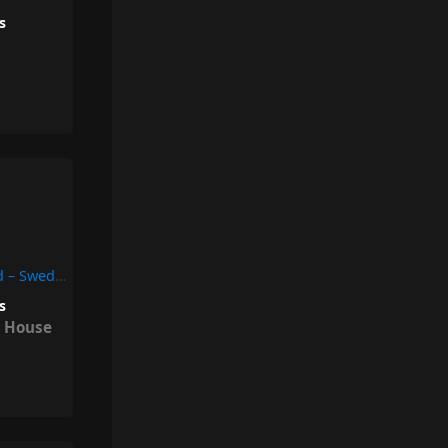
rs
Happiness Is So Sad – Swedish House Mafia, Lykke Li
rs
 House