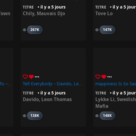
• il y a 5 jours
• il y a 5 jou
TITRE
TITRE
Town
Chily
,
Mauvais Djo
Tove Lo
267K
147K
Love Me Like You Used To – Strawberry Guy
Tell Everybody – Davido, Leon Thomas
• il y a 5 jours
• il y a 5 jou
TITRE
TITRE
Davido
,
Leon Thomas
Lykke Li
,
Swedish
Mafia
138K
148K