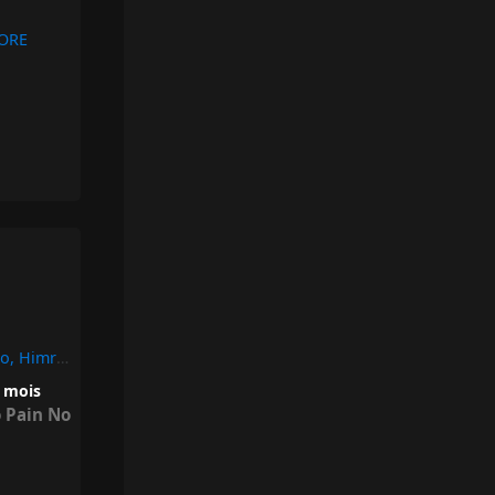
ORE
Dans Le Dos – Ninho, Himra, No Pain No Game
0 mois
 Pain No