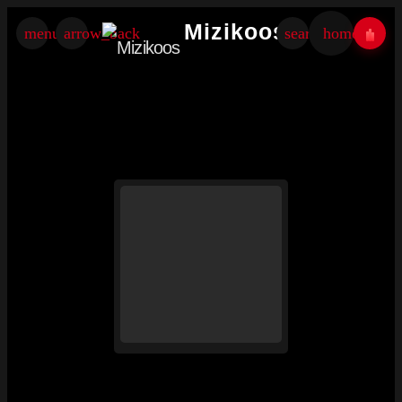
×
Mizikoos
menu
arrow_back
search
home