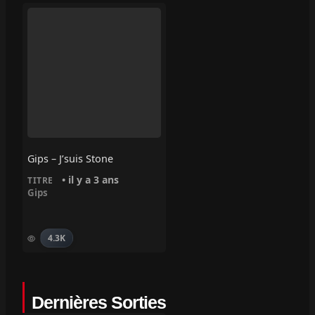
Gips – J’suis Stone
• il y a 3 ans
TITRE
Gips
4.3K
Dernières Sorties