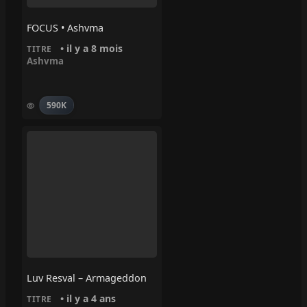
FOCUS • Ashvma
• il y a 8 mois
TITRE
Ashvma
590K
Luv Resval – Armageddon
• il y a 4 ans
TITRE