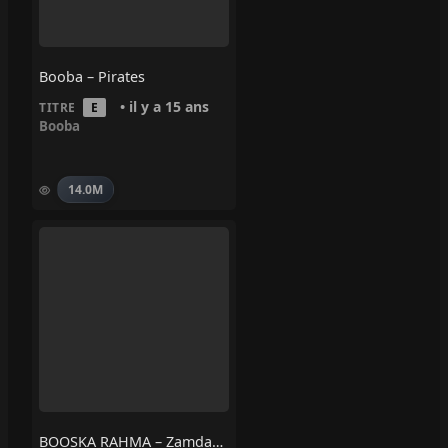
Booba – Pirates
• il y a 15 ans
TITRE
E
Booba
14.0M
BOOSKA RAHMA – Zamdane, Booska-P