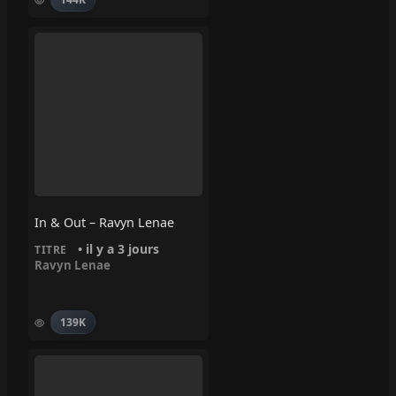
In & Out – Ravyn Lenae
• il y a 3 jours
TITRE
Ravyn Lenae
139K