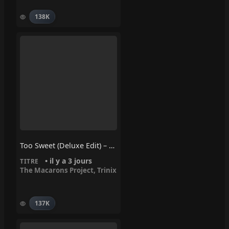
138K
Too Sweet (Deluxe Edit) – Trinix, The Macarons Project
• il y a 3 jours
TITRE
The Macarons Project
,
Trinix
137K