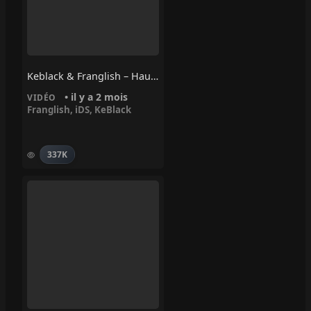
Keblack & Franglish – Haut Les Mains Ft. IDS
• il y a 2 mois
VIDÉO
Franglish
,
iDS
,
KeBlack
337K