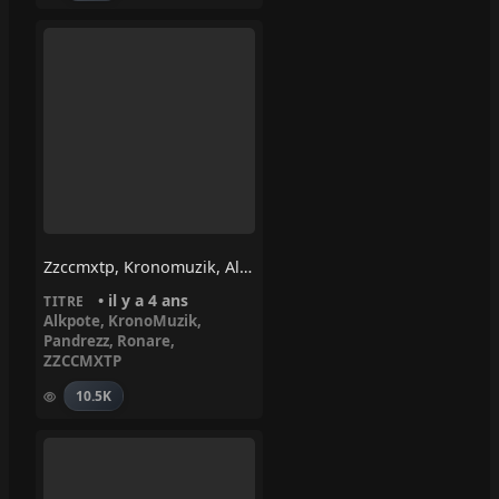
Zzccmxtp, Kronomuzik, Alkpote – Violette & Citronnelle (feat. Pandrezz, Ronare)
• il y a 4 ans
TITRE
Alkpote
,
KronoMuzik
,
Pandrezz
,
Ronare
,
ZZCCMXTP
10.5K