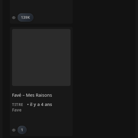
139K
Favé – Mes Raisons
• il y a 4 ans
TITRE
Fave
1