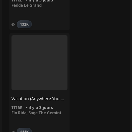
TITRE
Fedde Le Grand
132K
Vacation (Anywhere You Wanna Go) – Flo Rida, Sage The Gemini
• il y a 3 jours
TITRE
Flo Rida
,
Sage The Gemini
144K