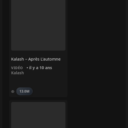
Kalash – Après L’automne
• il y a 10 ans
VIDÉO
Kalash
13.0M