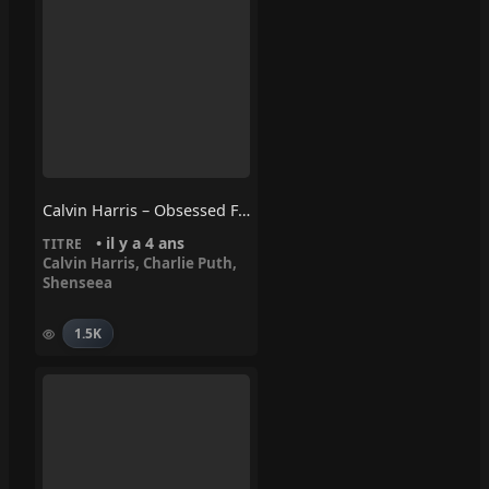
Calvin Harris – Obsessed Feat Charlie Puth, Shenseea
• il y a 4 ans
TITRE
Calvin Harris
,
Charlie Puth
,
Shenseea
1.5K