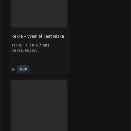
Kekra – Vréalité Feat Niska
• il y a 7 ans
TITRE
Kekra
,
NISKA
9.2K