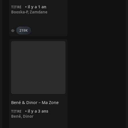
• il y a 1 an
TITRE
Booska-P
,
Zamdane
219K
Bené & Dinor – Ma Zone
• il y a 3 ans
TITRE
Bené
,
Dinor