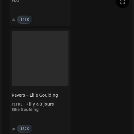
FLO
⛶
141K
Ravers – Ellie Goulding
• il y a 3 jours
TITRE
Ellie Goulding
132K