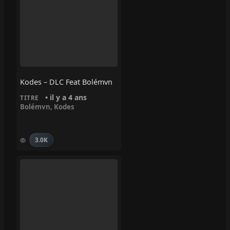
Kodes – DLC Feat Bolémvn
• il y a 4 ans
TITRE
Bolémvn
,
Kodes
3.0K