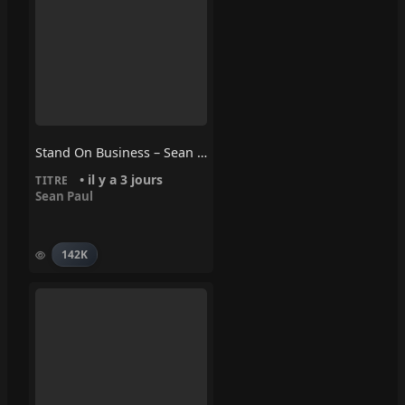
Stand On Business – Sean Paul
• il y a 3 jours
TITRE
Sean Paul
142K