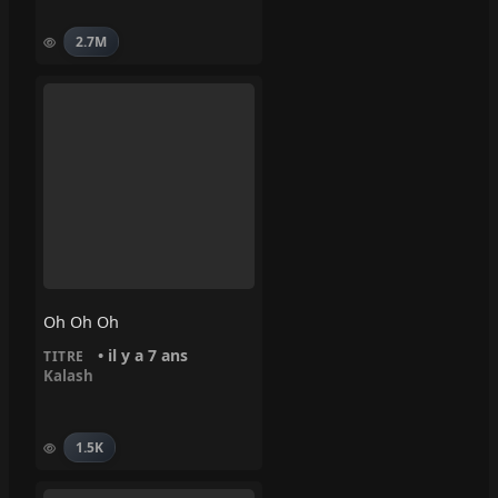
2.7M
Oh Oh Oh
• il y a 7 ans
TITRE
Kalash
1.5K