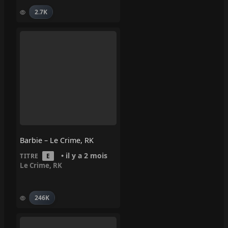
2.7K
Barbie – Le Crime, RK
• il y a 2 mois
TITRE
E
Le Crime
,
RK
246K