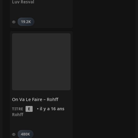
Luv Resval
19.2K
On Va Le Faire – Rohff
• il y a 16 ans
TITRE
E
Rohff
480K