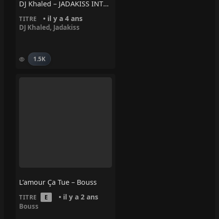
DJ Khaled – JADAKISS INTERLUDE Ft. Jadakiss
• il y a 4 ans
TITRE
DJ Khaled
,
Jadakiss
1.5K
L’amour Ça Tue – Bouss
• il y a 2 ans
TITRE
E
Bouss