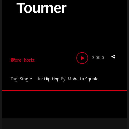
Tourner
3.0K
0
more_horiz
Tag:
Single
In:
Hip Hop
By:
Moha La Squale