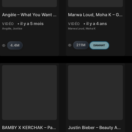
Angèle – What You Want (feat. Justice)
Marwa Loud, Moha K – Ghir Ntiya
• il y a 5 mois
• il y a 4 ans
VIDÉO
VIDÉO
Angèle
,
Justice
Marwa Loud
,
Moha K
211M
4.4M
DIAMANT
BAMBY X KERCHAK – Pas Jalouse
Justin Bieber – Beauty And A Beat Ft. Nicki Minaj