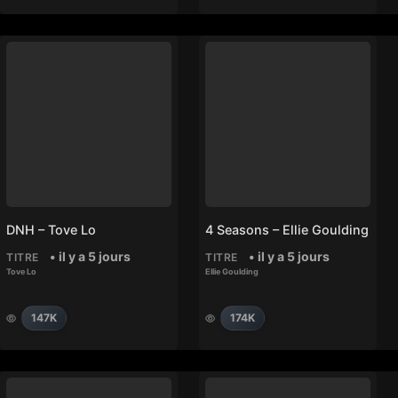
DNH – Tove Lo
4 Seasons – Ellie Goulding
• il y a 5 jours
• il y a 5 jours
TITRE
TITRE
Tove Lo
Ellie Goulding
147K
174K