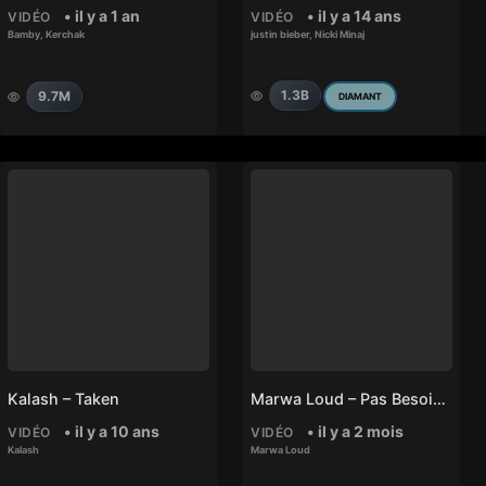
• il y a 1 an
• il y a 14 ans
VIDÉO
VIDÉO
Bamby
,
Kerchak
justin bieber
,
Nicki Minaj
1.3B
9.7M
DIAMANT
Kalash – Taken
Marwa Loud – Pas Besoin De Toi
• il y a 10 ans
• il y a 2 mois
VIDÉO
VIDÉO
Kalash
Marwa Loud