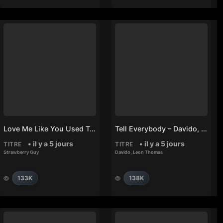
Love Me Like You Used To – Strawberry Guy
Tell Everybody – Davido, Leon Thomas
• il y a 5 jours
• il y a 5 jours
TITRE
TITRE
Strawberry Guy
Davido
,
Leon Thomas
133K
138K