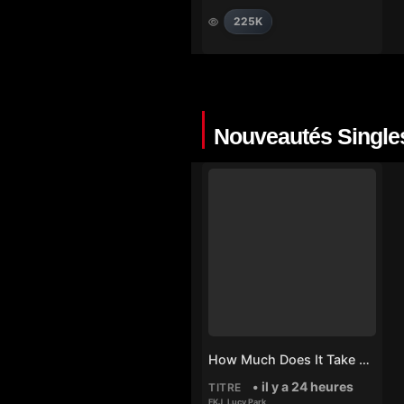
225K
Nouveautés Single
How Much Does It Take To Shift It All – FKJ, Lucy Park
• il y a 24 heures
TITRE
FKJ
,
Lucy Park