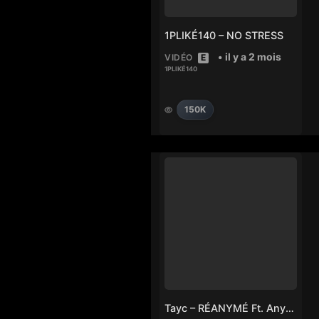
1PLIKÉ140 – NO STRESS
• il y a 2 mois
VIDÉO
E
1PLIKÉ140
150K
Tayc – RÉANYMÉ Ft. Anyme