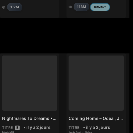
113M
1.2M
DIAMANT
Nightmares To Dreams • Meek Mill
Coming Home – Odeal, Jorja Smith
• il y a 2 jours
• il y a 2 jours
TITRE
E
TITRE
Meek Mill
Jorja Smith
,
Odeal