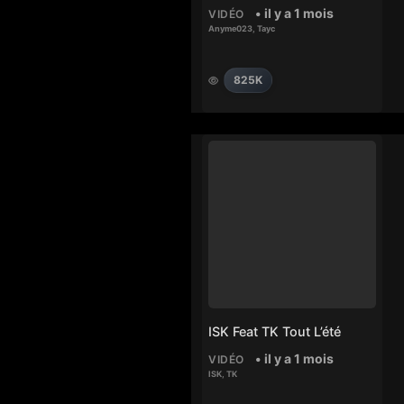
• il y a 1 mois
VIDÉO
Anyme023
,
Tayc
825K
ISK Feat TK Tout L’été
• il y a 1 mois
VIDÉO
ISK
,
TK