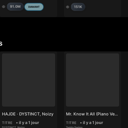
91.0M
151K
DIAMANT
s
HAJDE · DYSTINCT, Noizy
Mr. Know It All (Piano Version) – Teddy Swims
• il y a 1 jour
• il y a 1 jour
TITRE
TITRE
DYSTINCT
,
Noizy
Teddy Swims