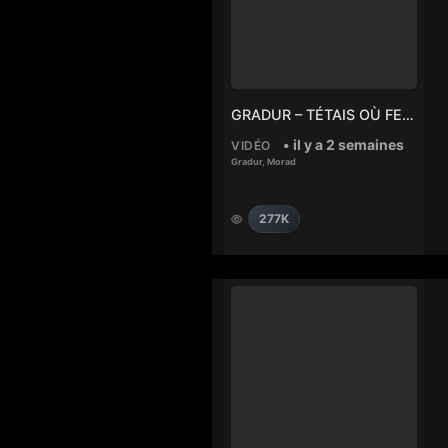
GRADUR – TÉTAIS OÙ FEAT MORAD
• il y a 2 semaines
VIDÉO
Gradur
,
Morad
277K