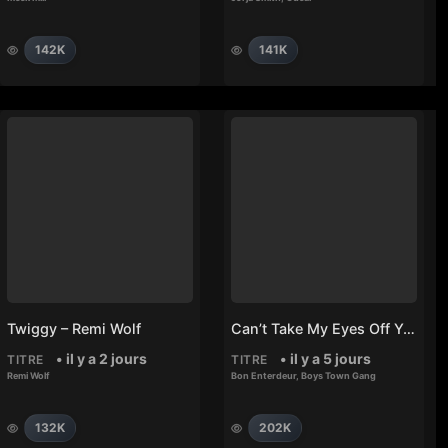
142K
141K
Twiggy – Remi Wolf
Can’t Take My Eyes Off You – Bon Enterdeur, Boys Town Gang
• il y a 2 jours
• il y a 5 jours
TITRE
TITRE
Remi Wolf
Bon Enterdeur
,
Boys Town Gang
132K
202K