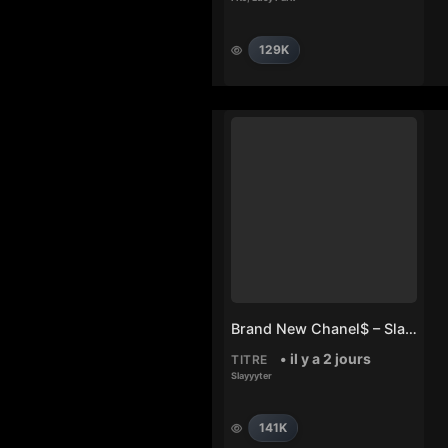
129K
Brand New Chanel$ – Slayyyter
• il y a 2 jours
TITRE
Slayyyter
141K