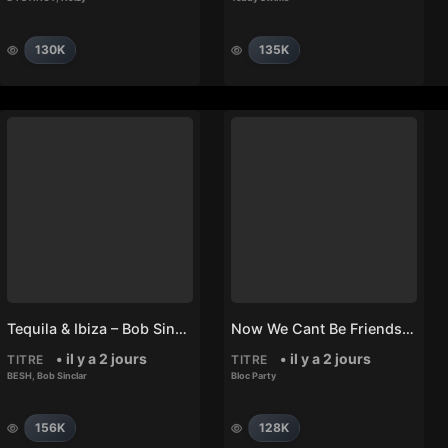
130K
135K
Tequila & Ibiza – Bob Sinclar, BESH
Now We Cant Be Friends – Bloc Party
• il y a 2 jours
• il y a 2 jours
TITRE
TITRE
BESH
,
Bob Sinclar
Bloc Party
156K
128K