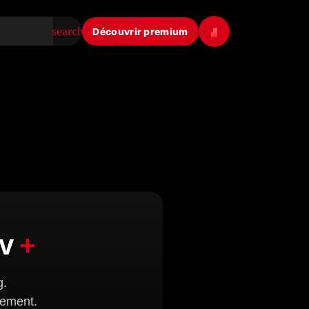
search
Découvrir premium
Tv
+
g.
gement.