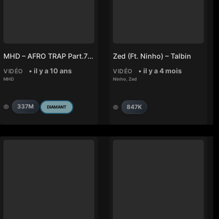
MHD – AFRO TRAP Part.7 (La Puissance)
Zed (ft. Ninho) – Talbin
• il y a 10 ans
• il y a 4 mois
VIDÉO
VIDÉO
MHD
Ninho
,
Zed
337M
847K
DIAMANT