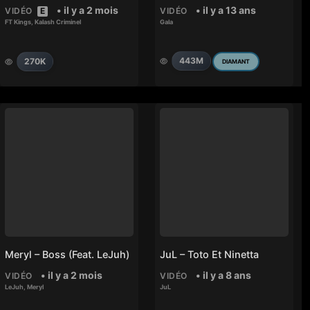
• il y a 2 mois
• il y a 13 ans
VIDÉO
E
VIDÉO
FT Kings
,
Kalash Criminel
Gala
443M
270K
DIAMANT
Meryl – Boss (feat. LeJuh)
JuL – Toto Et Ninetta
• il y a 2 mois
• il y a 8 ans
VIDÉO
VIDÉO
LeJuh
,
Meryl
JuL