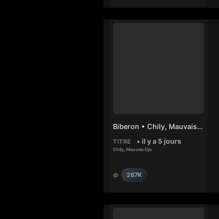
Biberon • Chily, Mauvais Djo
• il y a 5 jours
TITRE
Chily
,
Mauvais Djo
267K