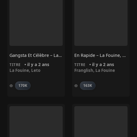
Gangsta Et Célèbre – La Fouine, Leto
En Rapide – La Fouine, Franglish
• il y a 2 ans
• il y a 2 ans
TITRE
TITRE
La Fouine
,
Leto
Franglish
,
La Fouine
170K
163K