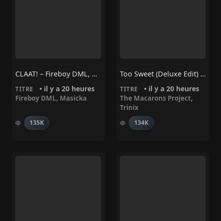
CLAAT! – Fireboy DML, Masicka
Too Sweet (Deluxe Edit) – Trinix, The Macarons Project
• il y a 20 heures
• il y a 20 heures
TITRE
TITRE
Fireboy DML
,
Masicka
The Macarons Project
,
Trinix
135K
134K