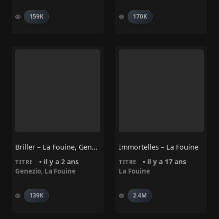
159K
170K
Briller – La Fouine, Genezio
Immortelles – La Fouine
• il y a 2 ans
• il y a 17 ans
TITRE
TITRE
Genezio
,
La Fouine
La Fouine
139K
2.4M