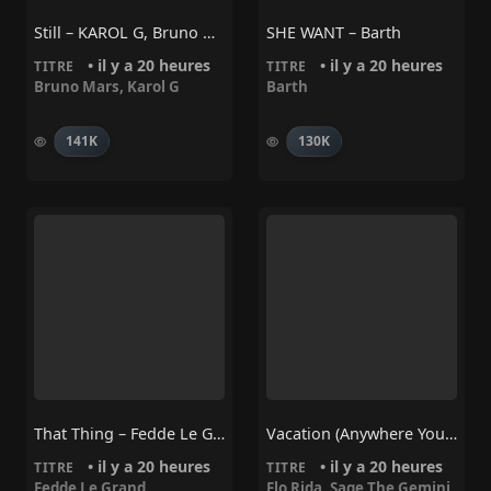
Still – KAROL G, Bruno Mars
SHE WANT – Barth
• il y a 20 heures
• il y a 20 heures
TITRE
TITRE
Bruno Mars
,
Karol G
Barth
141K
130K
That Thing – Fedde Le Grand
Vacation (Anywhere You Wanna Go) – Flo Rida, Sage The Gemini
• il y a 20 heures
• il y a 20 heures
TITRE
TITRE
Fedde Le Grand
Flo Rida
,
Sage The Gemini