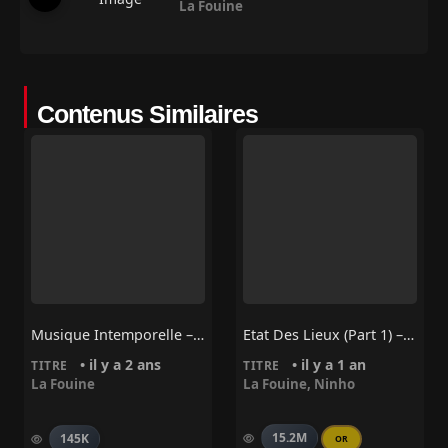
La Fouine
Contenus Similaires
Musique Intemporelle – La Fouine
Etat Des Lieux (Part 1) – La Fouine, Ninho
• il y a 2 ans
• il y a 1 an
TITRE
TITRE
La Fouine
La Fouine
,
Ninho
15.2M
145K
OR