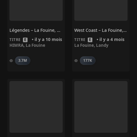
Légendes – La Fouine, Himra
West Coast – La Fouine, Landy
• il y a 10 mois
• il y a 4 mois
TITRE
E
TITRE
E
HIMRA
,
La Fouine
La Fouine
,
Landy
3.7M
177K