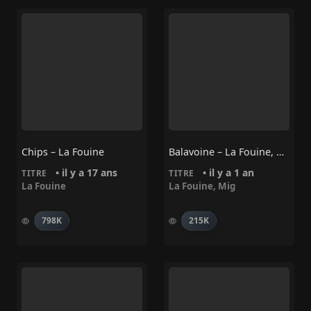
Chips – La Fouine
Balavoine – La Fouine, Mig
• il y a 17 ans
• il y a 1 an
TITRE
TITRE
La Fouine
La Fouine
,
Mig
798K
215K