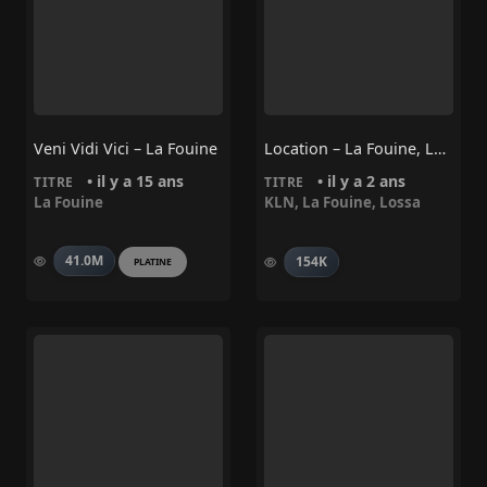
Veni Vidi Vici – La Fouine
Location – La Fouine, Lossa, KLN
• il y a 15 ans
• il y a 2 ans
TITRE
TITRE
La Fouine
KLN
,
La Fouine
,
Lossa
41.0M
154K
PLATINE