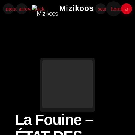
Mizikoos
menu
arrow_back
search
home
La Fouine –