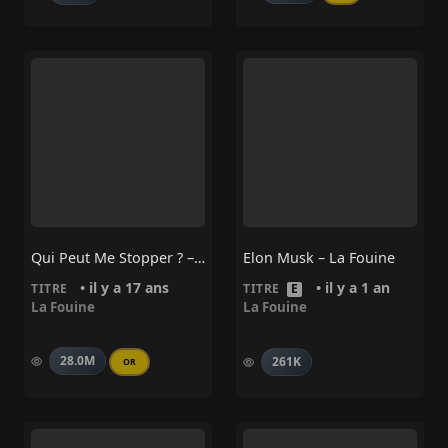
Qui Peut Me Stopper ? – La Fouine
Elon Musk – La Fouine
• il y a 17 ans
• il y a 1 an
TITRE
TITRE
E
La Fouine
La Fouine
28.0M
261K
OR