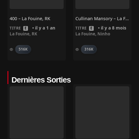
400 – La Fouine, RK
Cullinan Mansory – La Fouine, Ninho
• il y a 1 an
• il y a 8 mois
TITRE
E
TITRE
E
La Fouine
,
RK
La Fouine
,
Ninho
516K
316K
Dernières Sorties