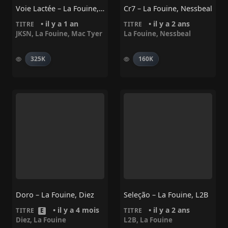
Voie Lactée – La Fouine, JKSN, Mac Tyer
Cr7 – La Fouine, Nessbeal
• il y a 1 an
• il y a 2 ans
TITRE
TITRE
JKSN
,
La Fouine
,
Mac Tyer
La Fouine
,
Nessbeal
325K
160K
Doro – La Fouine, Diez
Seleção – La Fouine, L2B
• il y a 4 mois
• il y a 2 ans
TITRE
E
TITRE
Diez
,
La Fouine
L2B
,
La Fouine