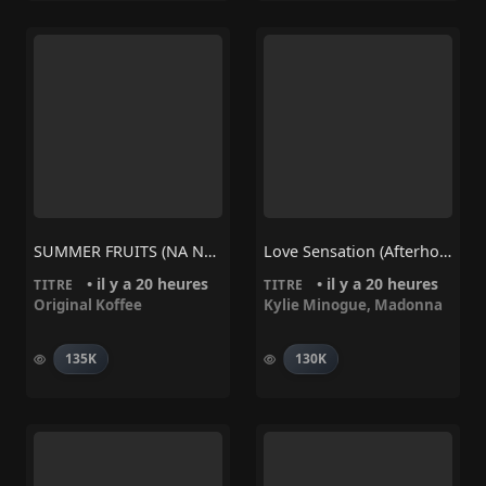
SUMMER FRUITS (NA NA) – Original Koffee
Love Sensation (Afterhours Mix) – Madonna, Kylie Minogue
• il y a 20 heures
• il y a 20 heures
TITRE
TITRE
Original Koffee
Kylie Minogue
,
Madonna
135K
130K