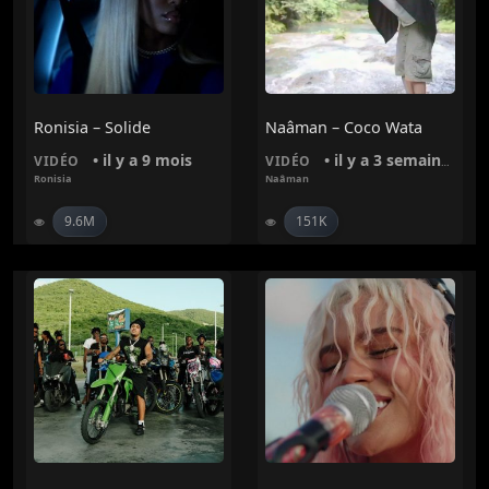
Ronisia – Solide
Naâman – Coco Wata
• il y a 9 mois
• il y a 3 semaines
VIDÉO
VIDÉO
Ronisia
Naâman
9.6M
151K