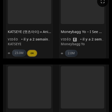
⛶
KATSEYE (캣츠아이) « Animal »
Moneybagg Yo – I See Why
• il y a 2 semaines
• il y a 2 semaines
VIDÉO
VIDÉO
E
KATSEYE
Moneybagg Yo
23.0M
2.0M
OR