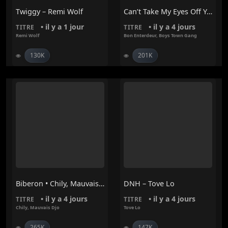
Twiggy – Remi Wolf
Can’t Take My Eyes Off You – Bon Enterdeur, Boys Town Gang
• il y a 1 jour
• il y a 4 jours
TITRE
TITRE
Remi Wolf
Bon Enterdeur
,
Boys Town Gang
130K
201K
Biberon • Chily, Mauvais Djo
DNH – Tove Lo
• il y a 4 jours
• il y a 4 jours
TITRE
TITRE
Chily
,
Mauvais Djo
Tove Lo
265K
147K