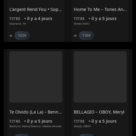
L’argent Rend Fou • Soprano, TK
Home To Me – Tones And I
• il y a 4 jours
• il y a 5 jours
TITRE
TITRE
Soprano
,
TK
Tones And I
162K
136K
Te Olvido (La La) – Benny Blanco, Selena Gomez, Becky G
BELLAGIO – OBOY, Meryl
• il y a 5 jours
• il y a 5 jours
TITRE
TITRE
Becky G
,
benny blanco
,
Selena Gomez
Meryl
,
OBOY