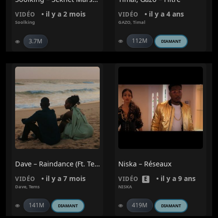
• il y a 2 mois
• il y a 4 ans
VIDÉO
VIDÉO
Soolking
GAZO
,
Timal
112M
3.7M
DIAMANT
Dave – Raindance (ft. Tems)
Niska – Réseaux
• il y a 7 mois
• il y a 9 ans
VIDÉO
VIDÉO
E
Dave
,
Tems
NISKA
141M
419M
DIAMANT
DIAMANT