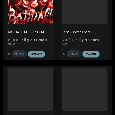
NO BATIDÃO – ZXKAI
Iam – Petit Frère
• il y a 11 mois
• il y a 17 ans
VIDÉO
VIDÉO
ZXKAI
IAM
99.5M
96.2M
DIAMANT
DIAMANT