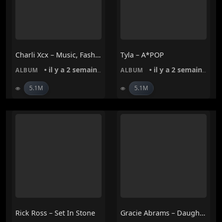
Charli Xcx – Music, Fashion, Film
Tyla – A*POP
• il y a 2 semaines
• il y a 2 semaines
ALBUM
ALBUM
5.1M
5.1M
Rick Ross – Set In Stone
Gracie Abrams – Daughter From Hell