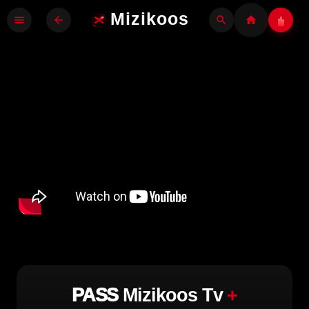
Mizikoos
menu
arrow_back
search
home
PASS
Mizikoos Tv
+