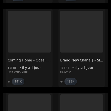
Coming Home – Odeal, Jorja Smith
Brand New Chanel$ – Slayyyter
• il y a 1 jour
• il y a 1 jour
TITRE
TITRE
Jorja Smith
,
Odeal
Slayyyter
141K
139K