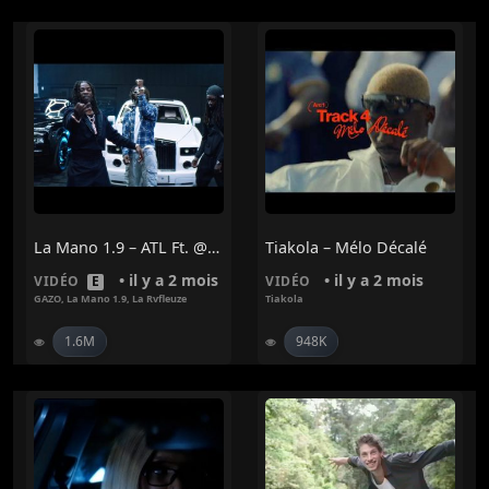
La Mano 1.9 – ATL Ft. @GAZO & @larvfleuze
Tiakola – Mélo Décalé
• il y a 2 mois
• il y a 2 mois
VIDÉO
E
VIDÉO
GAZO
,
La Mano 1.9
,
La Rvfleuze
Tiakola
1.6M
948K