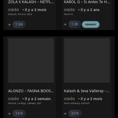
ZOLA X KALASH – NETFLIX CHILL
KAROL G – Si Antes Te Hubiera Conocido
• il y a 2 mois
• il y a 2 ans
VIDÉO
VIDÉO
Kalash
,
Prince
,
Zola
Karol G
1.3B
1.3M
DIAMANT
ALONZO – FAGNA BOOSTÉ (feat. SAF, Lebeey, Le BIGS)
Kalash & Ieva Valleray – Vous Mes Amours (Pitié)
• il y a 2 semaines
• il y a 3 mois
VIDÉO
VIDÉO
Alonzo
,
Le Bigs
,
Lebeey
,
SAF
Ieva Valleray
,
Kalash
141K
337K