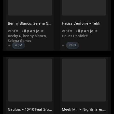
Benny Blanco, Selena Gomez, Becky G – Te Olvido (La La)
Heuss L’enfoiré – Tetik
• il y a 1 jour
• il y a 1 jour
VIDÉO
VIDÉO
Becky G
,
benny blanco
,
Heuss L'enfoiré
Selena Gomez
4.0M
248K
Gaulois – 10/10 Feat 3robi, Guy2bezbar Et Mensa
Meek Mill – Nightmares To Dreams