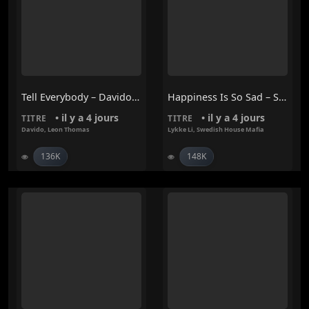
Tell Everybody – Davido, Leon Thomas
Happiness Is So Sad – Swedish House Mafia, Lykke Li
• il y a 4 jours
• il y a 4 jours
TITRE
TITRE
Davido
,
Leon Thomas
Lykke Li
,
Swedish House Mafia
136K
148K