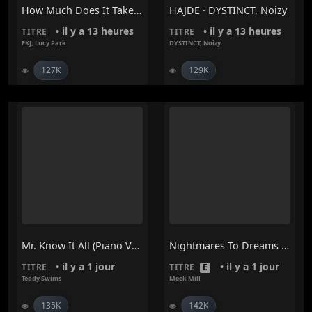
How Much Does It Take To Shift It All – FKJ, Lucy Park
HAJDE · DYSTINCT, Noizy
• il y a 13 heures
• il y a 13 heures
TITRE
TITRE
FKJ
,
Lucy Park
DYSTINCT
,
Noizy
127K
129K
Mr. Know It All (Piano Version) – Teddy Swims
Nightmares To Dreams • Meek Mill
• il y a 1 jour
• il y a 1 jour
TITRE
TITRE
E
Teddy Swims
Meek Mill
135K
142K