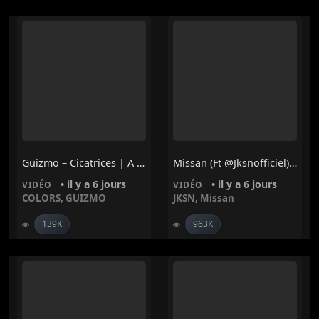
Guizmo – Cicatrices | A COLORS SHOW
Missan (ft @jksnofficiel) – PARADIS FISCAL
• il y a 6 jours
• il y a 6 jours
VIDÉO
VIDÉO
COLORS
,
GUIZMO
JKSN
,
Missan
139K
963K