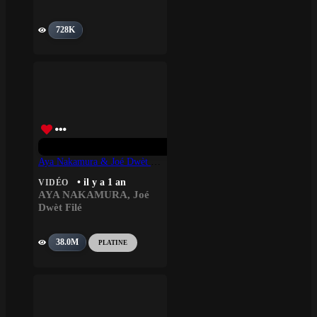
728K
Aya Nakamura & Joé Dwèt Filé – Baddies
• il y a 1 an
VIDÉO
AYA NAKAMURA
,
Joé
Dwèt Filé
38.0M
PLATINE