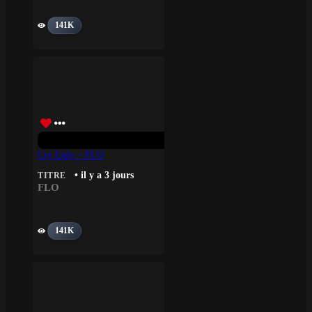
141K
Cry Ugly – FLO
• il y a 3 jours
TITRE
FLO
141K