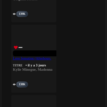
139K
Love Sensation (Afterhours Mix) – Madonna, Kylie Minogue
• il y a 3 jours
TITRE
Kylie Minogue
,
Madonna
138K