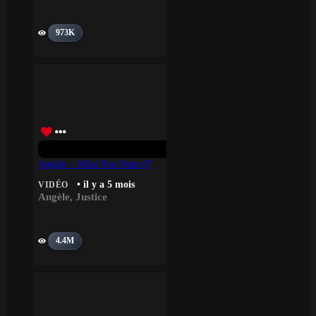
973K
Angèle – What You Want (feat. Justice)
• il y a 5 mois
VIDÉO
Angèle
,
Justice
4.4M