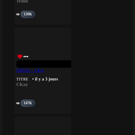
Trinix
139K
SHEGE – CKay
• il y a 3 jours
TITRE
CKay
147K