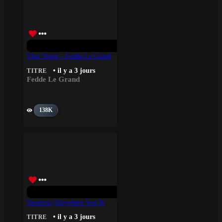
That Thing – Fedde Le Grand
• il y a 3 jours
TITRE
Fedde Le Grand
138K
Vacation (Anywhere You Wanna Go) – Flo Rida, Sage The Gemini
• il y a 3 jours
TITRE