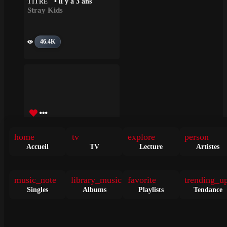
• il y a 3 ans
TITRE
Stray Kids
46.4K
home
tv
explore
person
I Do • Stray Kids
Accueil
TV
Lecture
Artistes
• il y a 3 jours
TITRE
Stray Kids
music_note
library_music
favorite
trending_u
Singles
Albums
Playlists
Tendance
711K