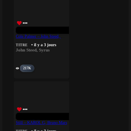
Cole Palmer – John Steed, Syrus
• il y a 3 jours
TITRE
John Steed
,
Syrus
217K
Still – KAROL G, Bruno Mars