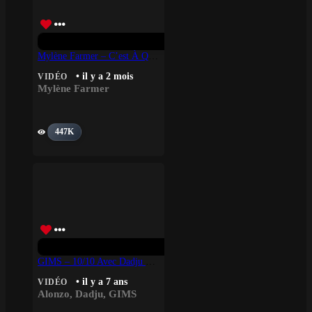
Mylène Farmer – C’est À Qui Le Tour
• il y a 2 mois
VIDÉO
Mylène Farmer
447K
GIMS – 10/10 Avec Dadju & Alonzo
• il y a 7 ans
VIDÉO
Alonzo
,
Dadju
,
GIMS