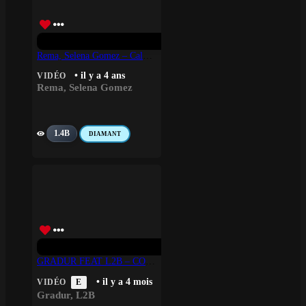
Rema, Selena Gomez – Calm Down
• il y a 4 ans
VIDÉO
Rema
,
Selena Gomez
1.4B
DIAMANT
GRADUR FEAT L2B – COMME UN SHEGUEY
• il y a 4 mois
VIDÉO
E
Gradur
,
L2B