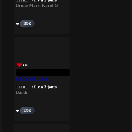
• il y a 3 jours
TITRE
Bruno Mars
,
Karol G
180K
SHE WANT – Barth
• il y a 3 jours
TITRE
Barth
136K