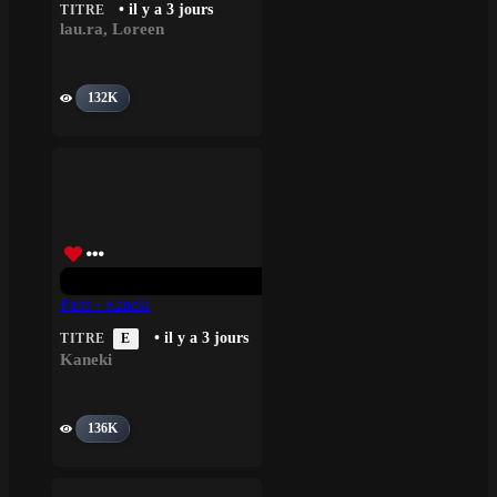
• il y a 3 jours
TITRE
lau.ra
,
Loreen
132K
Paris • Kaneki
• il y a 3 jours
TITRE
E
Kaneki
136K