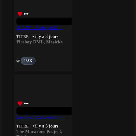
CLAAT! – Fireboy DML, Masicka
• il y a 3 jours
TITRE
Fireboy DML
,
Masicka
138K
Too Sweet (Deluxe Edit) – Trinix, The Macarons Project
• il y a 3 jours
TITRE
The Macarons Project
,