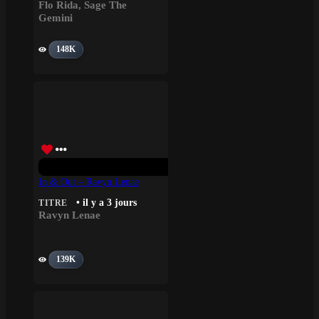
Flo Rida
,
Sage The
Gemini
148K
In & Out – Ravyn Lenae
• il y a 3 jours
TITRE
Ravyn Lenae
139K