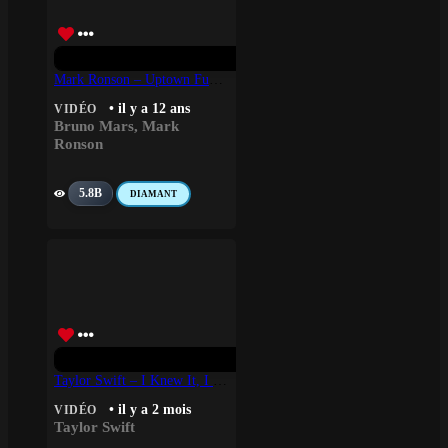
Mark Ronson – Uptown Funk Ft. Bruno Mars
• il y a 12 ans
VIDÉO
Bruno Mars
,
Mark
Ronson
5.8B
DIAMANT
Taylor Swift – I Knew It, I Knew You (from Toy Story 5)
• il y a 2 mois
VIDÉO
Taylor Swift