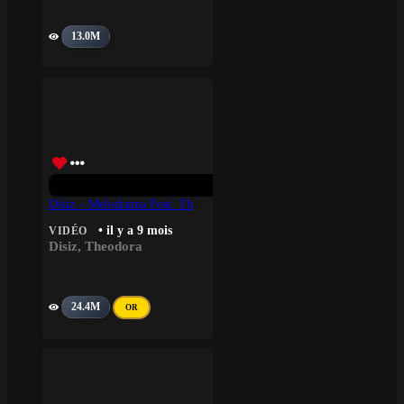
13.0M
Disiz – Melodrama Feat. Theodora
• il y a 9 mois
VIDÉO
Disiz
,
Theodora
24.4M
OR