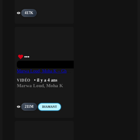
417K
Marwa Loud, Moha K – Ghir Ntiya
• il y a 4 ans
VIDÉO
Marwa Loud
,
Moha K
211M
DIAMANT