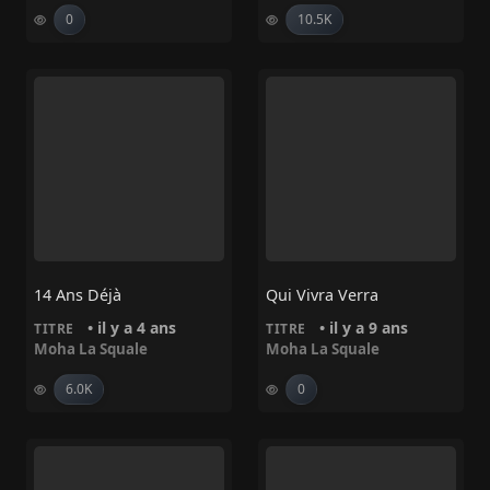
0
10.5K
14 Ans Déjà
Qui Vivra Verra
• il y a 4 ans
• il y a 9 ans
TITRE
TITRE
Moha La Squale
Moha La Squale
6.0K
0