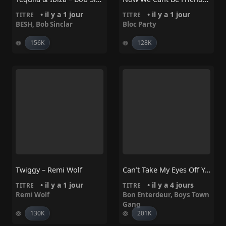
• il y a 1 jour
• il y a 1 jour
TITRE
TITRE
BESH
,
Bob Sinclar
Bloc Party
156K
128K
Twiggy – Remi Wolf
Can’t Take My Eyes Off You – Bon Enterdeur, Boys Town Gang
• il y a 1 jour
• il y a 4 jours
TITRE
TITRE
Remi Wolf
Bon Enterdeur
,
Boys Town
Gang
130K
201K