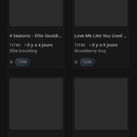
4 Seasons – Ellie Goulding
Love Me Like You Used To – Strawberry Guy
• il y a 4 jours
• il y a 5 jours
TITRE
TITRE
Ellie Goulding
Strawberry Guy
174K
133K