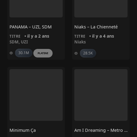
PANAMA – UZI, SDM
Niaks – La Chienneté
• il y a 2 ans
• il y a 4 ans
TITRE
TITRE
SDM
,
UZI
Niaks
30.1M
28.5K
PLATINE
Minimum Ça
Am I Dreaming – Metro Boomin, A$AP Rocky, Roisee