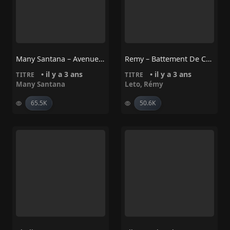
Many Santana – Avenue Montaigne
Remy – Battement De Cœur Ft Leto
• il y a 3 ans
• il y a 3 ans
TITRE
TITRE
Many Santana
Leto
,
Rémy
65.5K
50.6K