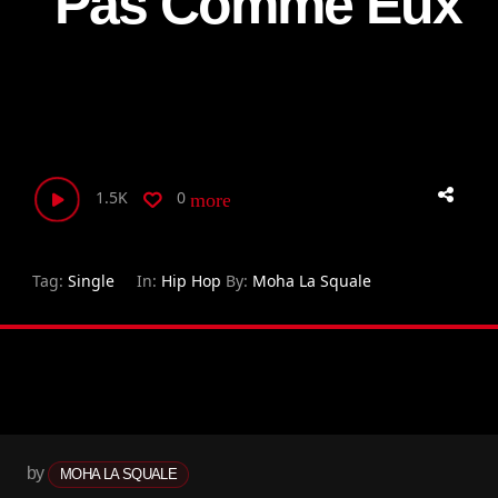
Pas Comme Eux
1.5K
0
more_horiz
Tag:
Single
In:
Hip Hop
By:
Moha La Squale
by
MOHA LA SQUALE