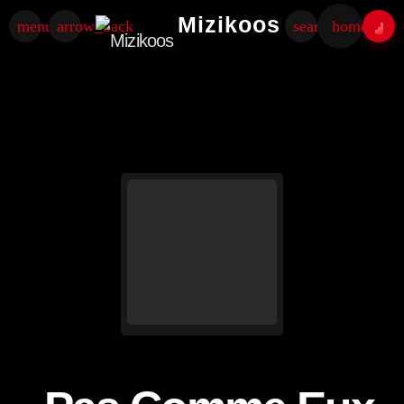
Mizikoos
menu
arrow_back
search
home