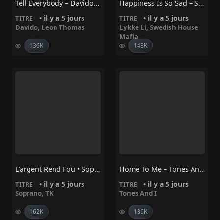
Tell Everybody – Davido, Leon Thomas
Happiness Is So Sad – Swedish House Mafia, Lykke Li
• il y a 5 jours
• il y a 5 jours
TITRE
TITRE
Davido
,
Leon Thomas
Lykke Li
,
Swedish House
Mafia
136K
148K
L’argent Rend Fou • Soprano, TK
Home To Me – Tones And I
• il y a 5 jours
• il y a 5 jours
TITRE
TITRE
Soprano
,
TK
Tones And I
162K
136K