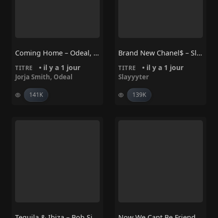
Coming Home – Odeal, Jorja Smith
Brand New Chanel$ – Slayyyter
• il y a 1 jour
• il y a 1 jour
TITRE
TITRE
Jorja Smith
,
Odeal
Slayyyter
141K
139K
Tequila & Ibiza – Bob Sinclar, BESH
Now We Cant Be Friends – Bloc Party