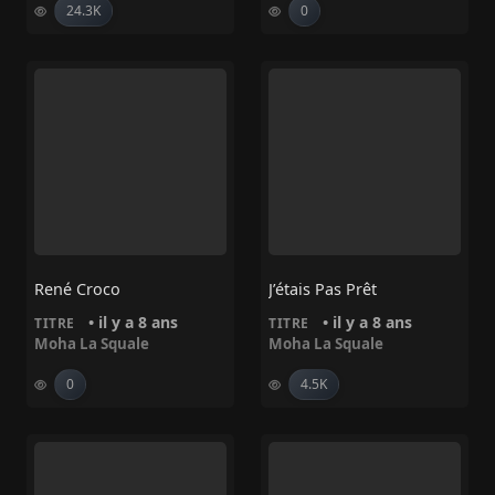
24.3K
0
René Croco
J’étais Pas Prêt
• il y a 8 ans
• il y a 8 ans
TITRE
TITRE
Moha La Squale
Moha La Squale
0
4.5K