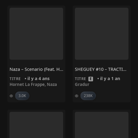
Naza – Scenario (feat. Hornet La Frappe)
SHEGUEY #10 – TRACTION
• il y a 4 ans
• il y a 1 an
TITRE
TITRE
E
Hornet La Frappe
,
Naza
Gradur
3.0K
238K