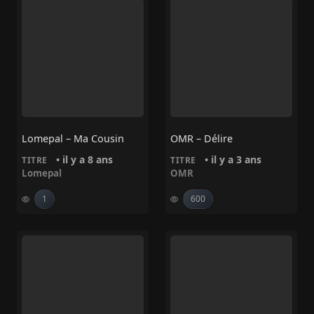
Lomepal – Ma Cousin
OMR – Délire
• il y a 8 ans
• il y a 3 ans
TITRE
TITRE
Lomepal
OMR
1
600