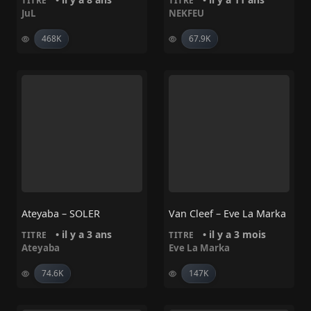
TITRE
TITRE
JuL
NEKFEU
468K
67.9K
Ateyaba – SOLER
Van Cleef – Eve La Marka
• il y a 3 ans
• il y a 3 mois
TITRE
TITRE
Ateyaba
Eve La Marka
74.6K
147K