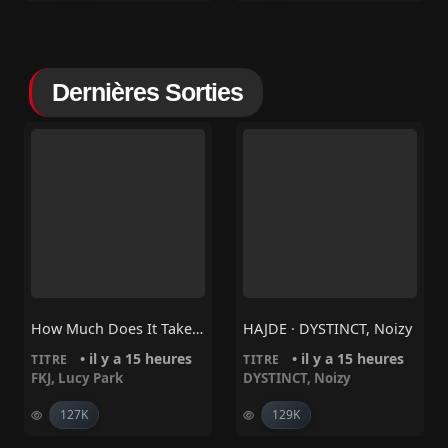
Dernières Sorties
How Much Does It Take To Shift It All – FKJ, Lucy Park
HAJDE · DYSTINCT, Noizy
• il y a 15 heures
• il y a 15 heures
TITRE
TITRE
FKJ
,
Lucy Park
DYSTINCT
,
Noizy
127K
129K