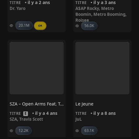
• il y a 2 ans
• il y a 3 ans
TITRE
TITRE
Dr. Yaro
A$AP Rocky
,
Metro
Boomin
,
Metro Booming
,
Roisee
20.1M
56.0K
OR
SZA – Open Arms Feat. Travis Scott
Le Jeune
• il y a 4 ans
• il y a 8 ans
TITRE
E
TITRE
SZA
,
Travis Scott
JuL
12.2K
63.1K