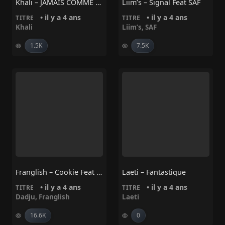
Khali – JAMAIS COMME ILS VONT
Liim’s – Signal Feat SAF
• il y a 4 ans
• il y a 4 ans
TITRE
TITRE
Khali
Liim’s
,
SAF
1.5K
7.5K
Franglish – Cookie Feat Dadju
Laeti – Fantastique
• il y a 4 ans
• il y a 4 ans
TITRE
TITRE
Dadju
,
Franglish
Laeti
16.6K
0