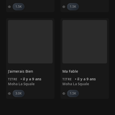
1.5K
1.5K
J’aimerais Bien
Ma Fable
• il y a 9 ans
• il y a 9 ans
TITRE
TITRE
Moha La Squale
Moha La Squale
3.0K
1.5K