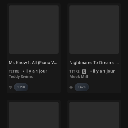
Mr. Know It All (Piano Version) – Teddy Swims
Nightmares To Dreams • Meek Mill
• il y a 1 jour
• il y a 1 jour
TITRE
TITRE
E
Teddy Swims
Meek Mill
135K
142K