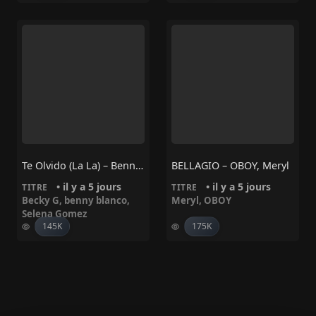
Te Olvido (La La) – Benny Blanco, Selena Gomez, Becky G
BELLAGIO – OBOY, Meryl
• il y a 5 jours
• il y a 5 jours
TITRE
TITRE
Becky G
,
benny blanco
,
Meryl
,
OBOY
Selena Gomez
145K
175K