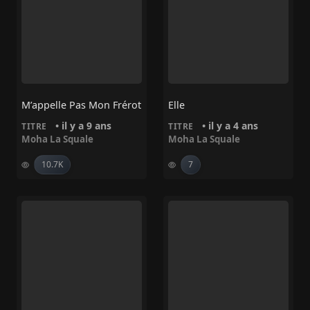
M’appelle Pas Mon Frérot
Elle
• il y a 9 ans
• il y a 4 ans
TITRE
TITRE
Moha La Squale
Moha La Squale
10.7K
7