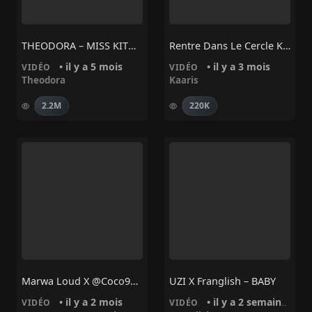
THEODORA – MISS KITOKO
Rentre Dans Le Cercle KAARIS
• il y a 5 mois
• il y a 3 mois
VIDÉO
VIDÉO
Theodora
Kaaris
2.2M
220K
Marwa Loud X @Coco93._ – La Rue A Ses Bandits
UZI X Franglish – BABY
• il y a 2 mois
• il y a 2 semaines
VIDÉO
VIDÉO