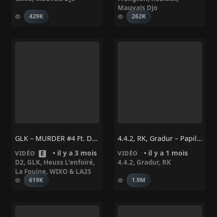
Mauvais Djo
429K
262K
GLK – MURDER #4 Ft. D2, WIXO & LA2S, LA FOUINE, HEUSS L’ENFOIRE
4.4.2, RK, Gradur – Papillon
• il y a 3 mois
• il y a 1 mois
VIDÉO
E
VIDÉO
D2
,
GLK
,
Heuss L'enfoiré
,
4.4.2
,
Gradur
,
RK
La Fouine
,
WIXO & LA2S
619K
1.9M