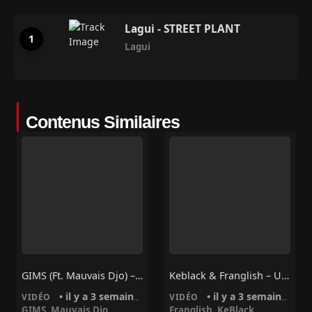
Lagui - STREET PLANT
Lagui
Contenus Similaires
GIMS (ft. Mauvais Djo) – VIVE LA MONNAIE
Keblack & Franglish – Uber Ft. Mauvais Djo
• il y a 3 semaines
• il y a 3 semaines
VIDÉO
VIDÉO
GIMS
,
Mauvais Djo
Franglish
,
KeBlack
,