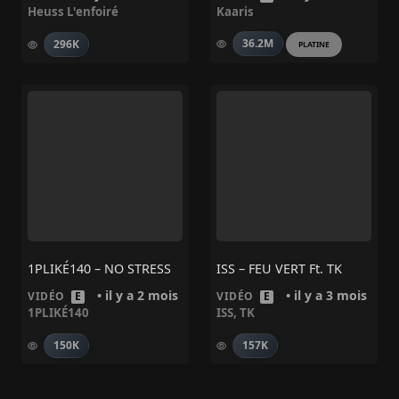
Heuss L'enfoiré
Kaaris
36.2M
296K
PLATINE
1PLIKÉ140 – NO STRESS
ISS – FEU VERT Ft. TK
• il y a 2 mois
• il y a 3 mois
VIDÉO
E
VIDÉO
E
1PLIKÉ140
ISS
,
TK
150K
157K