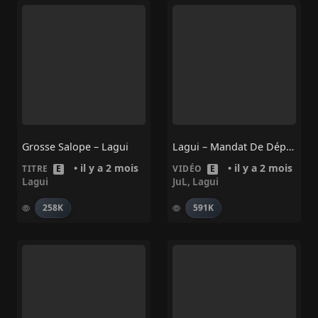
Grosse Salope – Lagui
Lagui – Mandat De Dépôt (Feat. Jul)
• il y a 2 mois
• il y a 2 mois
TITRE
E
VIDÉO
E
Lagui
JuL
,
Lagui
258K
591K