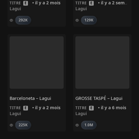
• il y a 2 mois
• il y a 2 semaines
TITRE
E
TITRE
E
Lagui
Lagui
292K
129K
Barceloneta – Lagui
GROSSE TASPÉ – Lagui
• il y a 2 mois
• il y a 6 mois
TITRE
E
TITRE
E
Lagui
Lagui
225K
1.0M