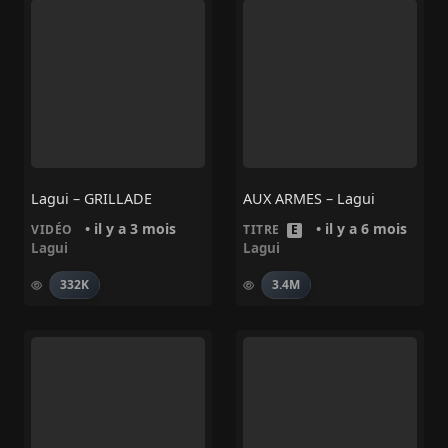
Lagui – GRILLADE
AUX ARMES – Lagui
• il y a 3 mois
• il y a 6 mois
VIDÉO
TITRE
E
Lagui
Lagui
332K
3.4M