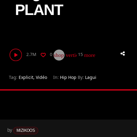
PLANT
2.7M
0
15
shop_two
vertical_align_bottom
more_horiz
Tag:
Explicit
,
Vidéo
In:
Hip Hop
By:
Lagui
by
MIZIKOOS