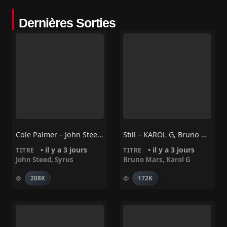
Dernières Sorties
Cole Palmer – John Steed, Syrus
Still – KAROL G, Bruno Mars
• il y a 3 jours
• il y a 3 jours
TITRE
TITRE
John Steed
,
Syrus
Bruno Mars
,
Karol G
208K
172K