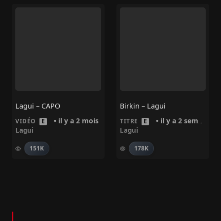
Lagui – CAPO
Birkin – Lagui
• il y a 2 mois
• il y a 2 semaines
VIDÉO
E
TITRE
E
Lagui
Lagui
151K
178K