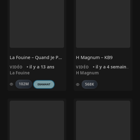
La Fouine – Quand Je Partirai
H Magnum – KB9
• il y a 13 ans
• il y a 4 semaines
VIDÉO
VIDÉO
La Fouine
H Magnum
102M
568K
DIAMANT