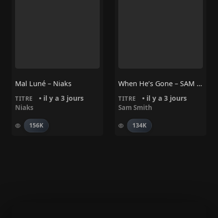
Mal Luné – Niaks
When He’s Gone – SAM SMITH
• il y a 3 jours
• il y a 3 jours
TITRE
TITRE
Niaks
Sam Smith
156K
134K