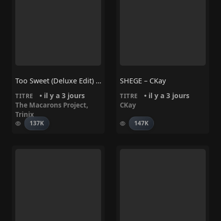
Too Sweet (Deluxe Edit) – Trinix, The Macarons Project
SHEGE – CKay
• il y a 3 jours
• il y a 3 jours
TITRE
TITRE
The Macarons Project
,
CKay
Trinix
137K
147K