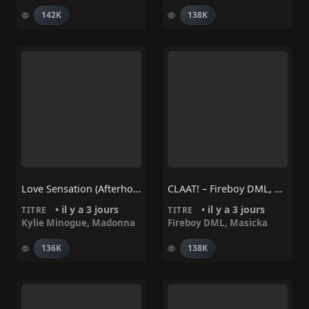
142K
138K
Love Sensation (Afterhours Mix) – Madonna, Kylie Minogue
CLAAT! – Fireboy DML, Masicka
• il y a 3 jours
• il y a 3 jours
TITRE
TITRE
Kylie Minogue
,
Madonna
Fireboy DML
,
Masicka
136K
138K