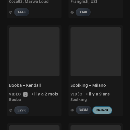
Coco93
,
Marwa Loud
Franglish
,
UZI
144K
334K
Booba – Kendall
Soolking – Milano
• il y a 2 mois
• il y a 9 ans
VIDÉO
E
VIDÉO
Booba
Soolking
343M
529K
DIAMANT