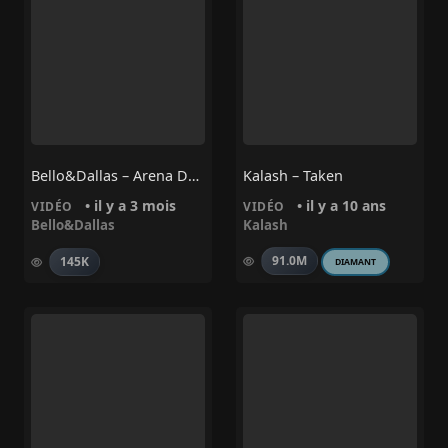
Bello&Dallas – Arena De Cuba
Kalash – Taken
• il y a 3 mois
• il y a 10 ans
VIDÉO
VIDÉO
Bello&Dallas
Kalash
91.0M
145K
DIAMANT