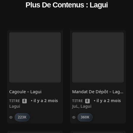
Plus De Contenus : Lagui
Cagoule – Lagui
Mandat De Dépôt – Lagui, Jul
• il y a 2 mois
• il y a 2 mois
TITRE
E
TITRE
E
Lagui
JuL
,
Lagui
223K
360K