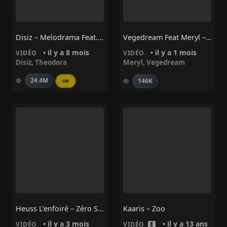
Disiz – Melodrama Feat. Theodora
Vegedream Feat Meryl – Supernova
• il y a 8 mois
• il y a 1 mois
VIDÉO
VIDÉO
Disiz
,
Theodora
Meryl
,
Vegedream
24.4M
146K
OR
Heuss L’enfoiré – Zéro Stress
Kaaris – Zoo
• il y a 3 mois
• il y a 13 ans
VIDÉO
VIDÉO
E