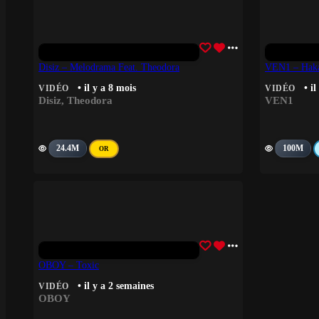
Disiz – Melodrama Feat. Theodora
VEN1 – Hak
• il y a 8 mois
• il
VIDÉO
VIDÉO
Disiz
,
Theodora
VEN1
24.4M
100M
OR
OBOY – Toxic
• il y a 2 semaines
VIDÉO
OBOY