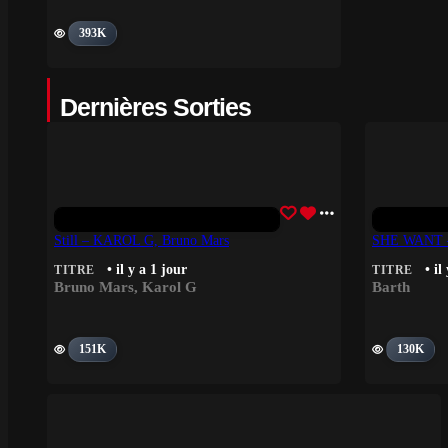
393K
Dernières Sorties
Still – KAROL G, Bruno Mars
SHE WANT –
• il y a 1 jour
• il
TITRE
TITRE
Bruno Mars
,
Karol G
Barth
151K
130K