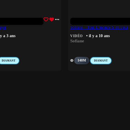
ayet
Sofiane – Tout L’monde S’en Fout
 y a 3 ans
• il y a 10 ans
VIDÉO
Sofiane
140M
DIAMANT
DIAMANT