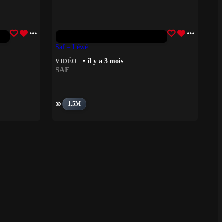
Saf – Léwé
• il y a 3 mois
VIDÉO
SAF
1.5M