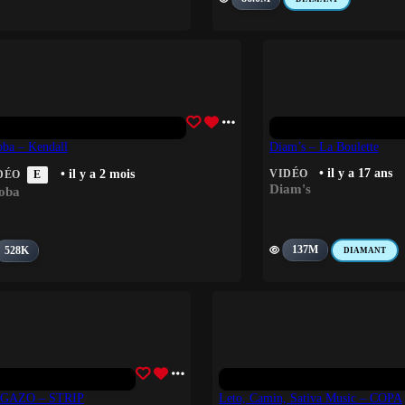
ba – Kendall
Diam’s – La Boulette
• il y a 17 ans
• il y a 2 mois
VIDÉO
DÉO
E
Diam's
oba
137M
528K
DIAMANT
GAZO – STRIP
Leto, Camin, Sativa Music – COPA