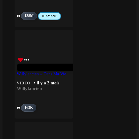
138M
DIAMANT
Willylancien – Dans Ma Vie
• il y a 2 mois
VIDÉO
Willylancien
163K