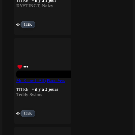
• il y a 1 jour
TITRE
DYSTINCT
,
Noizy
132K
Mr. Know It All (Piano Version) – Teddy Swims
• il y a 2 jours
TITRE
Teddy Swims
135K