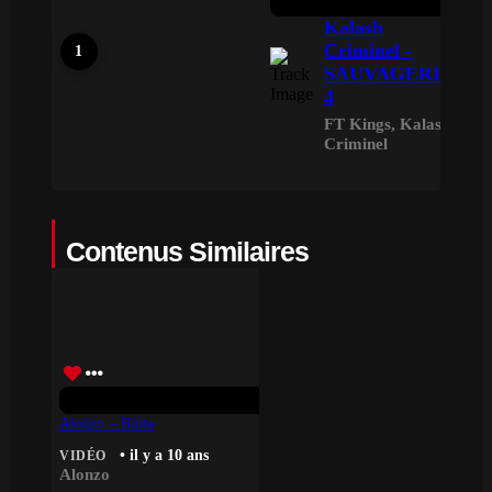
Kalash
Criminel -
SAUVAGERIE
4
FT Kings
,
Kalash
Criminel
Contenus Similaires
Alonzo – Binta
• il y a 10 ans
VIDÉO
Alonzo