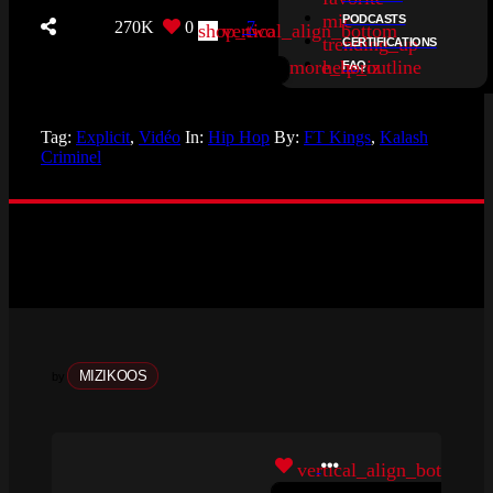
mic
PODCASTS
270K
0
7
shop_two
vertical_align_bottom
trending_up
CERTIFICATIONS
more_horiz
help_outline
FAQ
Tag:
Explicit
,
Vidéo
In:
Hip Hop
By:
FT Kings
,
Kalash
Criminel
MIZIKOOS
by
vertical_align_bottom