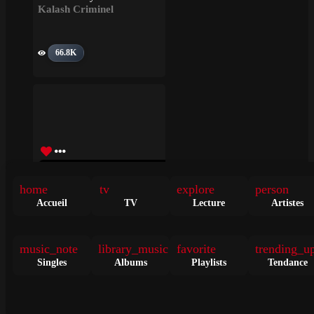
Kalash Criminel
66.8K
Limbisa Ngai
home
tv
explore
person
Accueil
TV
Lecture
Artistes
• il y a 2 ans
TITRE
DAMSO
,
Kalash Criminel
music_note
library_music
favorite
trending_u
314K
Singles
Albums
Playlists
Tendance