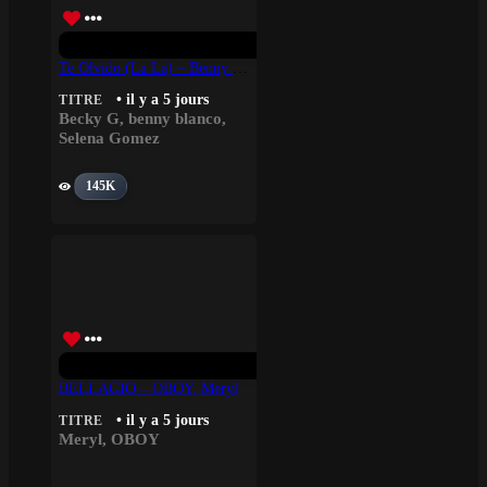
Te Olvido (La La) – Benny Blanco, Selena Gomez, Becky G
• il y a 5 jours
TITRE
Becky G
,
benny blanco
,
Selena Gomez
145K
BELLAGIO – OBOY, Meryl
• il y a 5 jours
TITRE
Meryl
,
OBOY