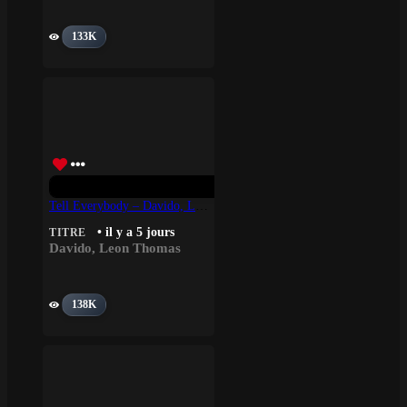
133K
Tell Everybody – Davido, Leon Thomas
• il y a 5 jours
TITRE
Davido
,
Leon Thomas
138K