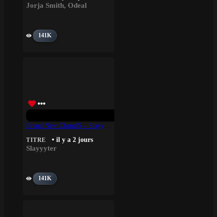
Jorja Smith
,
Odeal
141K
Brand New Chanel$ – Slayyyter
• il y a 2 jours
TITRE
Slayyyter
141K