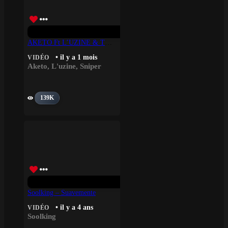
AKETO Ft L’UZINE & TUNISIANO – TOURBILLON
• il y a 1 mois
VIDÉO
Aketo
,
L'uzine
,
Sniper
139K
Soolking – Suavemente
• il y a 4 ans
VIDÉO
Soolking