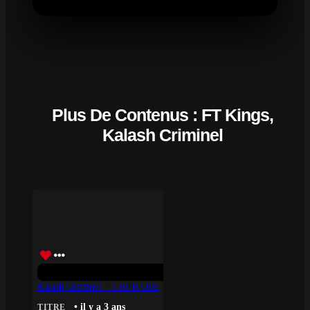
Plus De Contenus : FT Kings,
Kalash Criminel
Kalash Criminel – This Is Oim
• il y a 3 ans
TITRE