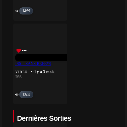
1.0M
ISS – SANS REFR#8
• il y a 3 mois
VIDÉO
ISS
132K
Dernières Sorties