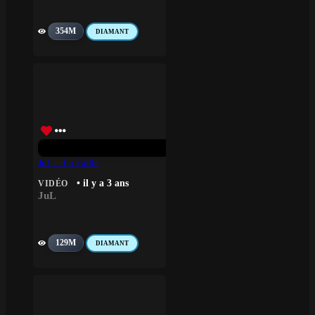
354M
DIAMANT
JuL – La Faille
• il y a 3 ans
VIDÉO
JuL
129M
DIAMANT