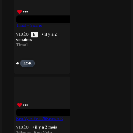
Timal – Sicario
• il y a 2
VIDÉO
E
semaines
Timal
325K
Ken Vybz Feat 26Keuss « ENEMIES »
• il y a 2 mois
VIDÉO
26keuss
,
Ken Vybz