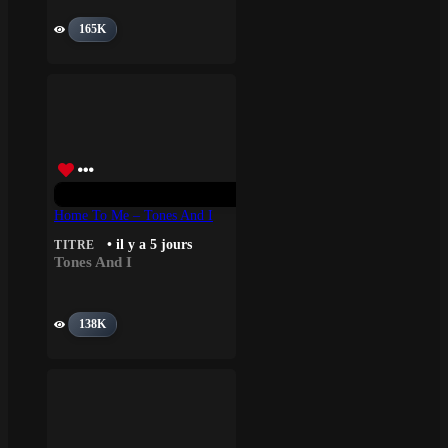
165K
Home To Me – Tones And I
• il y a 5 jours
TITRE
Tones And I
138K