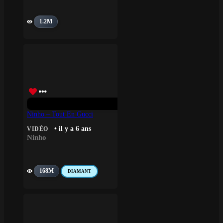
1.2M
Ninho – Tout En Gucci
• il y a 6 ans
VIDÉO
Ninho
168M
DIAMANT