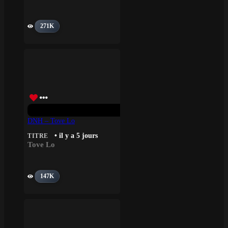
271K
DNH – Tove Lo
• il y a 5 jours
TITRE
Tove Lo
147K