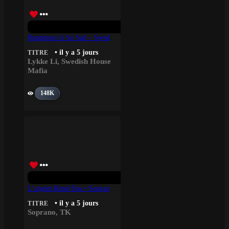
Happiness Is So Sad – Swedish House Mafia, Lykke Li
• il y a 5 jours
TITRE
Lykke Li
,
Swedish House
Mafia
148K
L’argent Rend Fou • Soprano, TK
• il y a 5 jours
TITRE
Soprano
,
TK