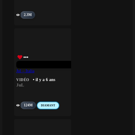
2.3M
Jul – Italia
• il y a 6 ans
VIDÉO
JuL
124M
DIAMANT