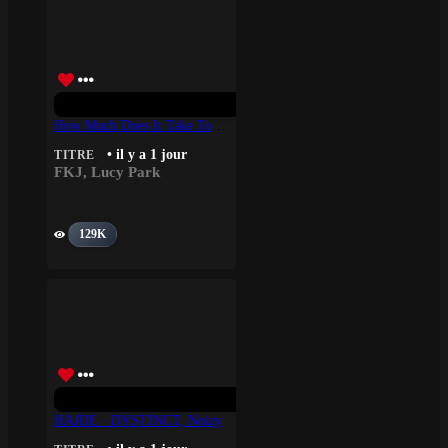
How Much Does It Take To Shift It All – FKJ, Lucy Park
• il y a 1 jour
TITRE
FKJ
,
Lucy Park
129K
HAJDE · DYSTINCT, Noizy