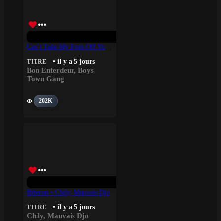
Can’t Take My Eyes Off You – Bon Enterdeur, Boys Town Gang
• il y a 5 jours
TITRE
Bon Enterdeur
,
Boys
Town Gang
202K
Biberon • Chily, Mauvais Djo
• il y a 5 jours
TITRE
Chily
,
Mauvais Djo