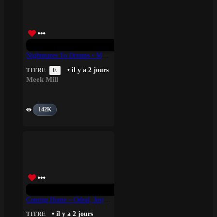
Nightmares To Dreams • Meek Mill
• il y a 2 jours
TITRE
E
Meek Mill
142K
Coming Home – Odeal, Jorja Smith
• il y a 2 jours
TITRE