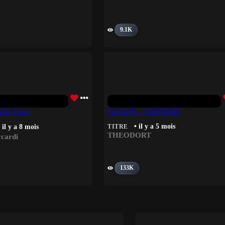
9.1K
ardi, Dinos
FAAAHH – THEODORT
• il y a 5 mois
 il y a 8 mois
TITRE
THEODORT
ccardi
133K