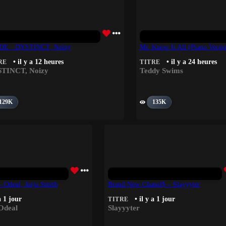
DE · DYSTINCT, Noizy
Mr. Know It All (Piano Vers
• il y a 12 heures
• il y a 24 heures
RE
TITRE
STINCT
,
Noizy
Teddy Swims
129K
135K
Odeal, Jorja Smith
Brand New Chanel$ – Slayyyter
a 1 jour
• il y a 1 jour
TITRE
Odeal
Slayyyter