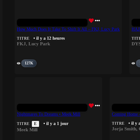
How Much Does It Take To Shift It All – FKJ, Lucy Park
HAJ
• il y a 12 heures
TITRE
TIT
FKJ
,
Lucy Park
DY
127K
Nightmares To Dreams • Meek Mill
Coming Home – 
• il y 
• il y a 1 jour
TITRE
TITRE
E
Jorja Smith
,
Meek Mill