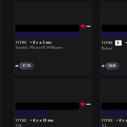
Aminé – 4EVA (feat. Pharrell Williams)
400 Pas – Beka
• il y a 3 ans
TITRE
•
TITRE
E
Aminé
,
Pharrell Williams
Bekar
37.7K
202K
On M’appelle L’ovni
YL – Larlar 7 (
• il y a 10 ans
• il y 
TITRE
TITRE
JuL
YL