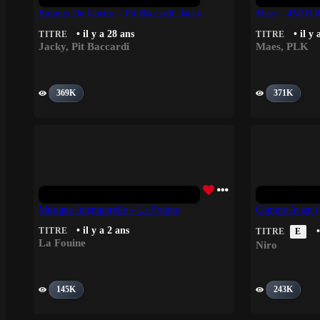
Enfants Du Ghetto – Pit Baccardi, Jacky
Maes – 4MOTIO
• il y a 28 ans
• il y 
TITRE
TITRE
Jacky
,
Pit Baccardi
Maes
,
PLK
369K
371K
Musique Intemporelle – La Fouine
Comme Avant (É
• il y a 2 ans
TITRE
•
TITRE
E
La Fouine
Niro
145K
243K