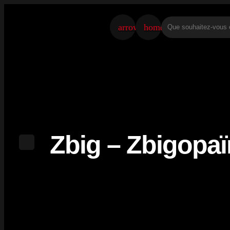
arrow_back
home
Zbig – Zbigopaï