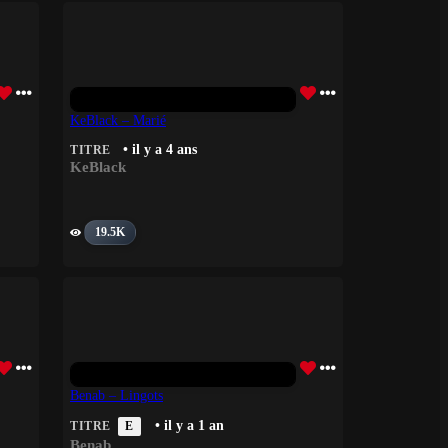
KeBlack – Marié
• il y a 4 ans
TITRE
KeBlack
19.5K
Benab – Lingots
• il y a 1 an
TITRE
E
Benab