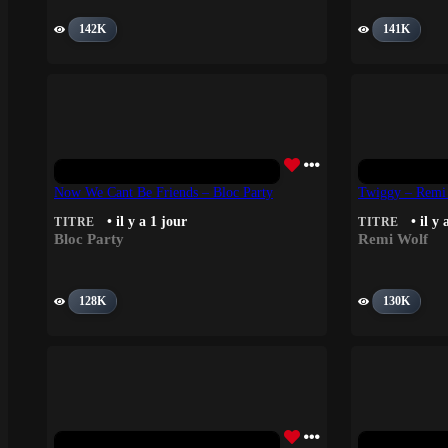
142K
141K
Now We Cant Be Friends – Bloc Party
Twiggy – Remi
• il y a 1 jour
• il y 
TITRE
TITRE
Bloc Party
Remi Wolf
128K
130K