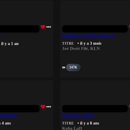
r
Essential – Joé Dwèt Filé, KLN
• il y a 3 mois
 il y a 1 an
TITRE
Joé Dwèt Filé
,
KLN
147K
Hollandia)
Koba LaD – Honey
a 4 ans
• il y a 8 ans
TITRE
Koba LaD