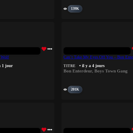
139K
 Wolf
Can’t Take My Eyes Off You – Bon Ent
a 1 jour
• il y a 4 jours
TITRE
Bon Enterdeur
,
Boys Town Gang
201K