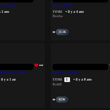
N Ft. Plk
Ultra – Booba
a 2 ans
• il y a 4 ans
TITRE
Booba
21.1K
pisode 1) – Niro
Frérot 2.0 – Rohff
 il y a 1 an
• il y a 8 ans
TITRE
E
Rohff
825K