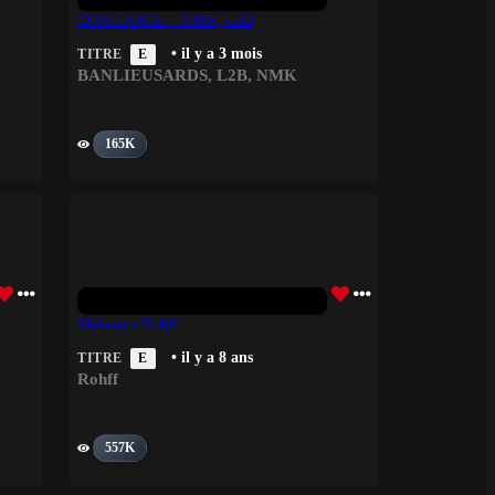
CONFIANCE – NMK, L2B
• il y a 3 mois
TITRE
E
BANLIEUSARDS
,
L2B
,
NMK
165K
Malsain – Rohff
• il y a 8 ans
TITRE
E
Rohff
557K