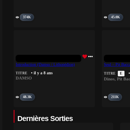
374K
45.0K
Introduction (Damso / Lithopédion)
Seul – Pit Bacc
• il y a 8 ans
TITRE
•
TITRE
E
DAMSO
Dinos
,
Pit Ba
48.3K
211K
Dernières Sorties