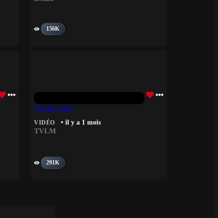
156K
TVLM – Allo
• il y a 1 mois
VIDÉO
TVLM
291K