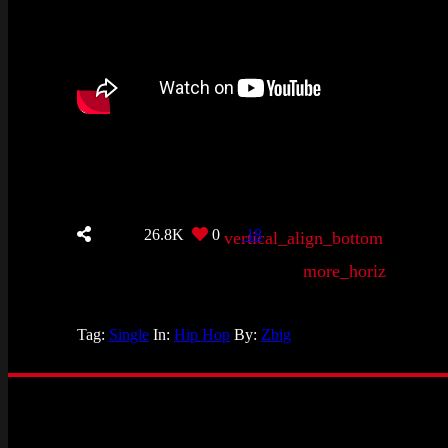
26.8K
0
18
vertical_align_bottom
more_horiz
Tag:
Single
In:
Hip Hop
By:
Zbig