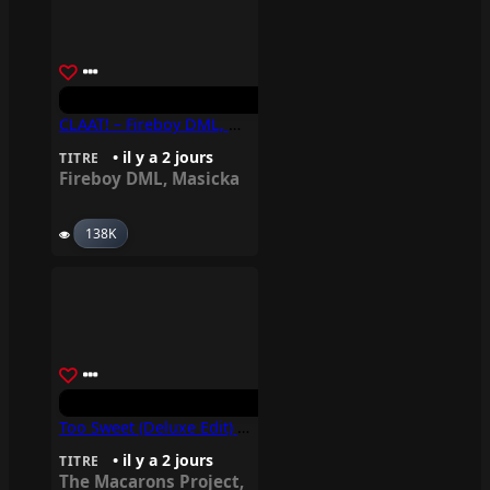
CLAAT! – Fireboy DML, Masicka
• il y a 2 jours
TITRE
Fireboy DML
,
Masicka
138K
Too Sweet (Deluxe Edit) – Trinix, The Macarons Project
• il y a 2 jours
TITRE
The Macarons Project
,