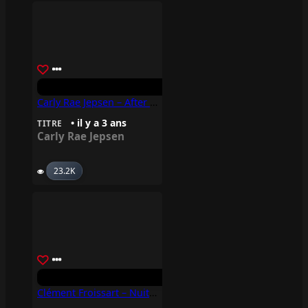
Carly Rae Jepsen – After Last Night
• il y a 3 ans
TITRE
Carly Rae Jepsen
23.2K
Clément Froissart – Nuits Agitées