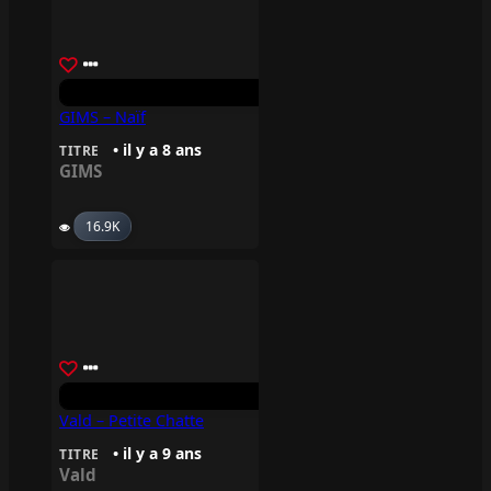
GIMS – Naïf
• il y a 8 ans
TITRE
GIMS
16.9K
Vald – Petite Chatte
• il y a 9 ans
TITRE
Vald