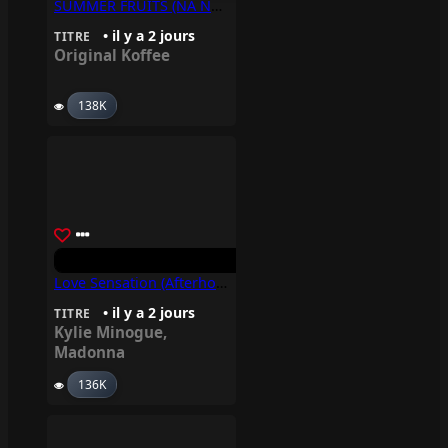
SUMMER FRUITS (NA NA) – Original Koffee
• il y a 2 jours
TITRE
Original Koffee
138K
Love Sensation (Afterhours Mix) – Madonna, Kylie Minogue
• il y a 2 jours
TITRE
Kylie Minogue
,
Madonna
136K