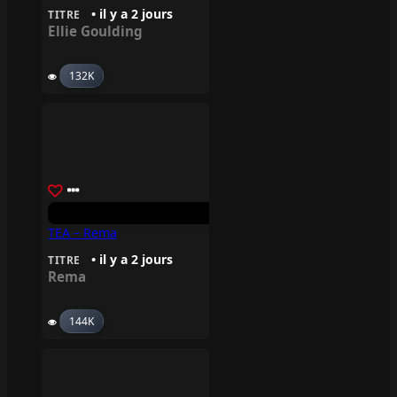
• il y a 2 jours
TITRE
Ellie Goulding
132K
TEA – Rema
• il y a 2 jours
TITRE
Rema
144K