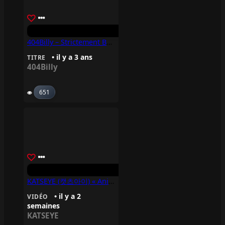
404Billy – Strictement Business
• il y a 3 ans
TITRE
404Billy
651
KATSEYE (캣츠아이) « Animal »
• il y a 2
VIDÉO
semaines
KATSEYE