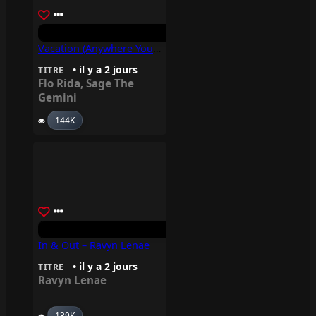
Vacation (Anywhere You Wanna Go) – Flo Rida, Sage The Gemini
• il y a 2 jours
TITRE
Flo Rida
,
Sage The
Gemini
144K
In & Out – Ravyn Lenae
• il y a 2 jours
TITRE
Ravyn Lenae
139K