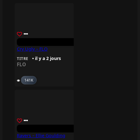
Cry Ugly – FLO
• il y a 2 jours
TITRE
FLO
141K
Ravers – Ellie Goulding