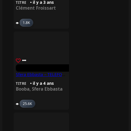
• il y a 3 ans
TITRE
Clément Froissart
1.8K
Sfera Ebbasta – TELEFONO Feat Booba
• il y a 4 ans
TITRE
Booba
,
Sfera Ebbasta
25.6K