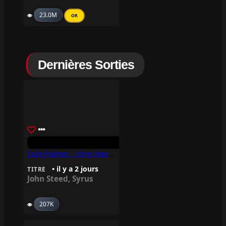
23.0M
OR
Dernières Sorties
Cole Palmer – John Steed, Syrus
• il y a 2 jours
TITRE
John Steed
,
Syrus
207K