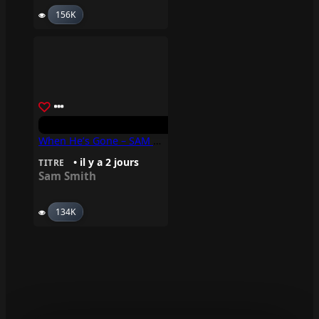
156K
When He’s Gone – SAM SMITH
• il y a 2 jours
TITRE
Sam Smith
134K