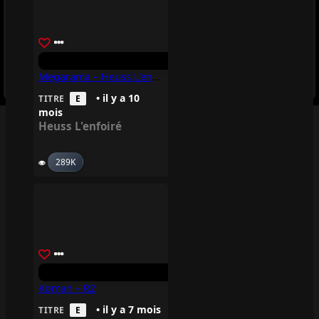
trending_up
CERTIFICATIONS
help_outline
Megarama – Heuss L’enfoiré
FAQ
• il y a 10
TITRE
E
mois
Heuss L'enfoiré
289K
Koman – R2
• il y a 7 mois
TITRE
E