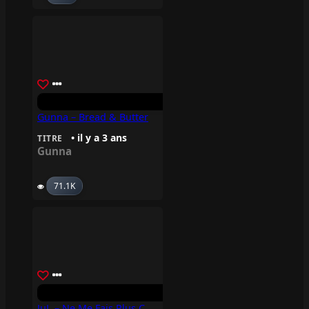
Gunna – Bread & Butter
• il y a 3 ans
TITRE
Gunna
71.1K
JuL – Ne Me Fais Plus Coucou