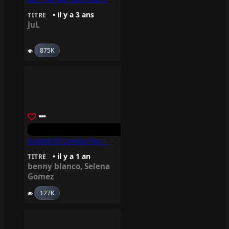
• il y a 3 ans
TITRE
JuL
875K
Scared Of Loving You – Selena Gomez & Benny Blanco
• il y a 1 an
TITRE
benny blanco
,
Selena
Gomez
127K