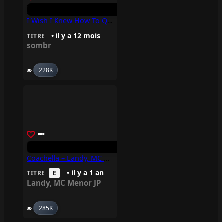
I Wish I Knew How To Quit You – Sombr
• il y a 12 mois
TITRE
sombr
228K
Coachella – Landy, MC MENOR JP
• il y a 1 an
TITRE
E
Landy
,
MC Menor JP
285K