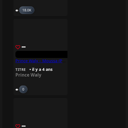
18.0K
Prince Waly – Moussa (Part II) – Interlude
• il y a 4 ans
TITRE
Prince Waly
0