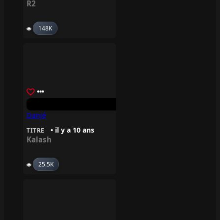
R2
148K
Danjé
• il y a 10 ans
TITRE
Kalash
25.5K