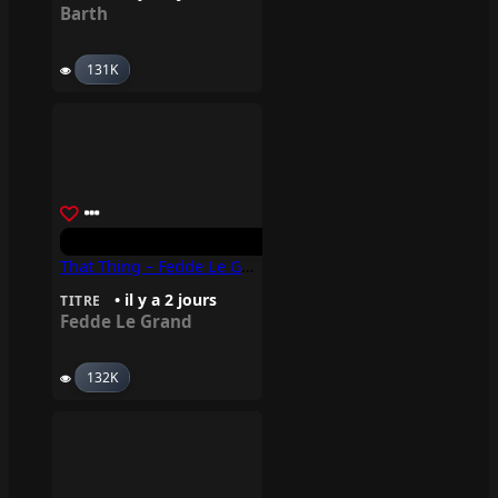
Barth
131K
That Thing – Fedde Le Grand
• il y a 2 jours
TITRE
Fedde Le Grand
132K