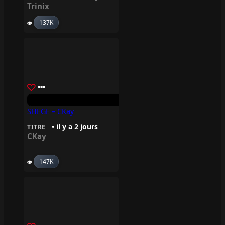
Trinix
137K
SHEGE – CKay
• il y a 2 jours
TITRE
CKay
147K