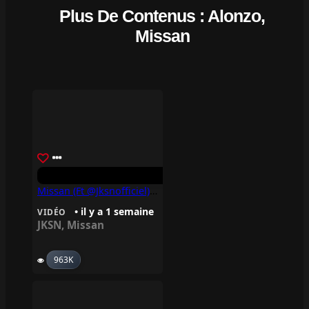
Plus De Contenus : Alonzo,
Missan
Missan (ft @jksnofficiel) – PARADIS FISCAL
• il y a 1 semaine
VIDÉO
JKSN
,
Missan
963K