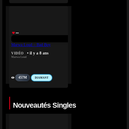
Marwa Loud – Bad Boy
• il y a 8 ans
VIDÉO
Marwa Loud
457M
DIAMANT
Nouveautés Singles