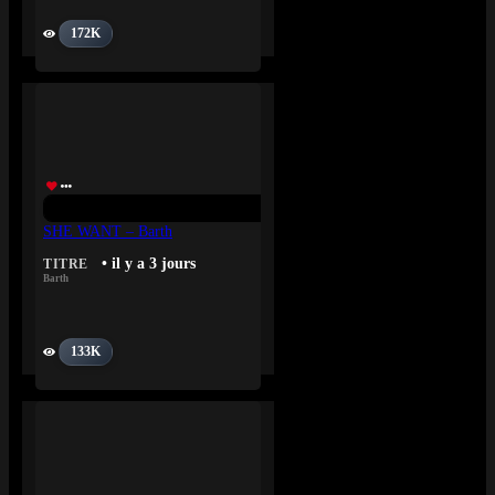
172K
SHE WANT – Barth
• il y a 3 jours
TITRE
Barth
133K