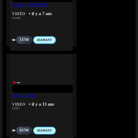
Gambi – POPOPOP
• il y a 7 ans
VIDÉO
Gambi
137M
DIAMANT
GIMS – Bella
• il y a 13 ans
VIDÉO
GIMS
657M
DIAMANT