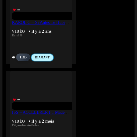
KAROL G – Si Antes Te Hubiera Conocido
• il y a 2 ans
VIDÉO
Karol G
1.3B
DIAMANT
ISS – ACCÉLÉRER Ft. Mademoiselle Lou
• il y a 2 mois
VIDÉO
ISS
,
mademoiselle lou