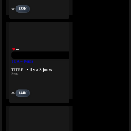
132K
TEA – Rema
• il y a 3 jours
TITRE
Rema
144K