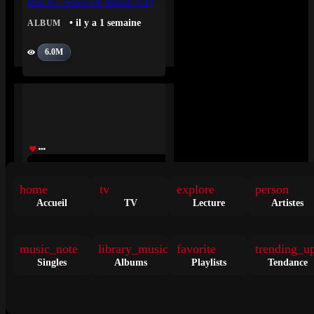
Rim’K – Soleil De Minuit [EP]
• il y a 1 semaine
ALBUM
6.0M
The Reality Strokes – Reality Awaits
home
tv
explore
person
• il y a 2 semaines
ALBUM
Accueil
TV
Lecture
Artistes
5.1M
music_note
library_music
favorite
trending_u
Singles
Albums
Playlists
Tendance