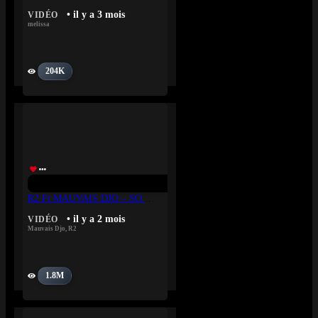
• il y a 3 mois
VIDÉO
melissa
204K
R2 Ft MAUVAIS DJO – SO MAWA
• il y a 2 mois
VIDÉO
Mauvais Djo
,
R2
1.8M