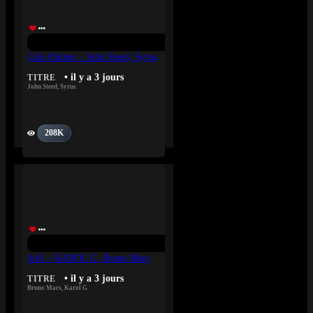
Cole Palmer – John Steed, Syrus
• il y a 3 jours
TITRE
John Steed
,
Syrus
208K
Still – KAROL G, Bruno Mars
• il y a 3 jours
TITRE
Bruno Mars
,
Karol G