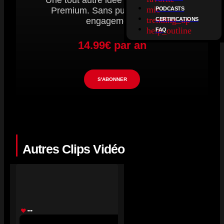
Une tout autre idée du streaming.
mic
PODCASTS
Premium. Sans publicité. Sans
trending_up
CERTIFICATIONS
engagement.
help_outline
FAQ
14.99€ par an
S'ABONNER
Autres Clips Vidéo