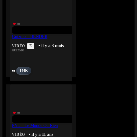
Guizmo – BENDER
• il y a 3 mois
VIDÉO
E
GUIZMO
144K
PNL – Le Monde Ou Rien
• il y a 11 ans
VIDÉO