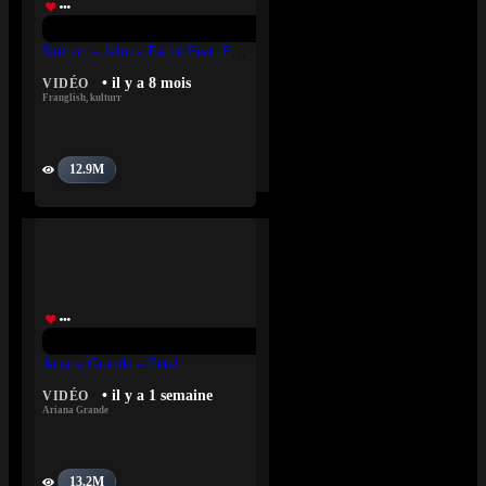
Kulturr – Jaloux Faché Feat. ‪Franglish
• il y a 8 mois
VIDÉO
Franglish
,
kulturr
12.9M
Ariana Grande – Petal
• il y a 1 semaine
VIDÉO
Ariana Grande
13.2M