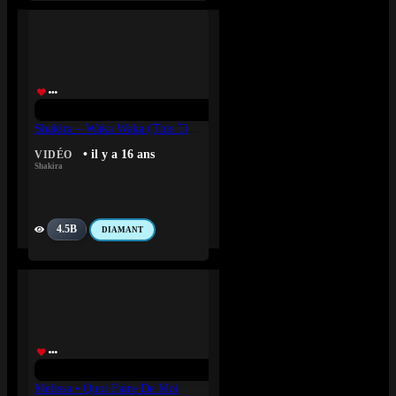
Shakira – Waka Waka (This Time For Africa) (The Official 2010 FIFA World Cup™ Song)
• il y a 16 ans
VIDÉO
Shakira
4.5B
DIAMANT
Melissa • Quoi Faire De Moi