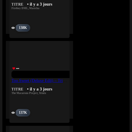
• il y a 3 jours
TITRE
Fireboy DML
,
Masicka
138K
Too Sweet (Deluxe Edit) – Trinix, The Macarons Project
• il y a 3 jours
TITRE
The Macarons Project
,
Trinix
137K