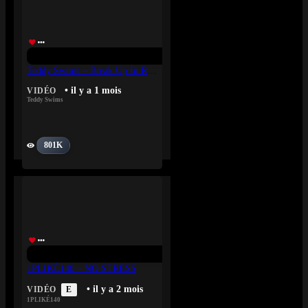
Teddy Swims – Break Up In Reverse
• il y a 1 mois
VIDÉO
Teddy Swims
801K
1PLIKÉ140 – NO STRESS
• il y a 2 mois
VIDÉO
E
1PLIKÉ140