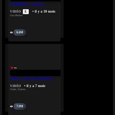
Guy2Bezbar – Cullinan
• il y a 10 mois
VIDÉO
E
Guy2Bezbar
6.6M
Ninho – LES DIAMANTS DE BOKASSA Feat. Tiakola
• il y a 7 mois
VIDÉO
Ninho
,
Tiakola
7.9M