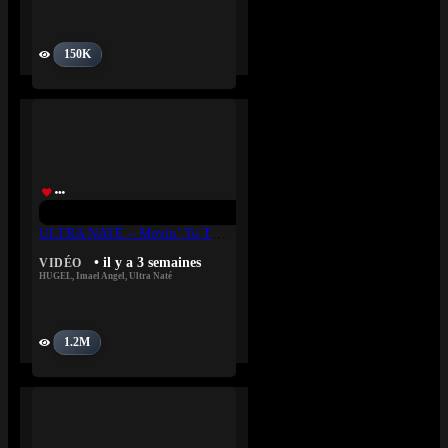
150K
ULTRA NATÉ – Movin’ To The Sun
• il y a 3 semaines
VIDÉO
HUGEL
,
Imael Angel
,
Ultra Naté
1.2M