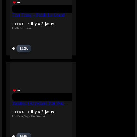
That Thing – Fedde Le Grand
• il y a 3 jours
TITRE
Fedde Le Grand
132K
Vacation (Anywhere You Wanna Go) – Flo Rida, Sage The Gemini
• il y a 3 jours
TITRE
Flo Rida
,
Sage The Gemini
144K