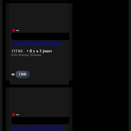
Love Sensation (Afterhours Mix) – Madonna, Kylie Minogue
• il y a 3 jours
TITRE
Kylie Minogue
,
Madonna
136K
CLAAT! – Fireboy DML, Masicka