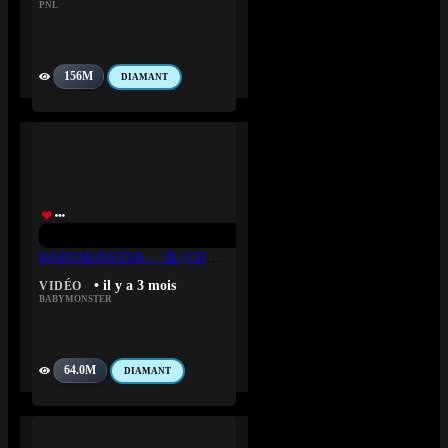
PNL
156M
DIAMANT
BABYMONSTER – ‘춤 (CHOOM)’ M/V
• il y a 3 mois
VIDÉO
BABYMONSTER
64.0M
DIAMANT