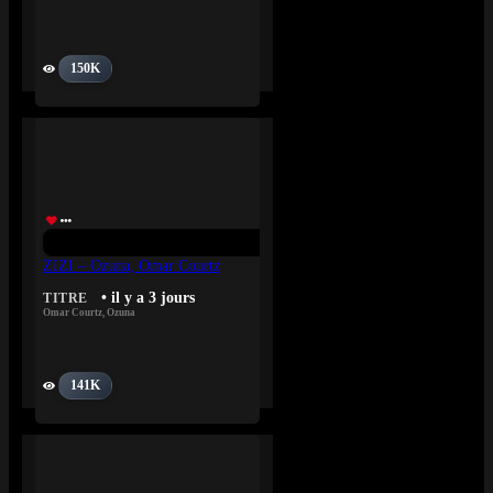
150K
ZIZI – Ozuna, Omar Courtz
• il y a 3 jours
TITRE
Omar Courtz
,
Ozuna
141K