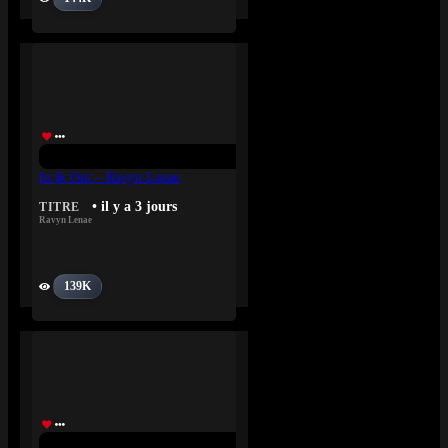
In & Out – Ravyn Lenae
• il y a 3 jours
TITRE
Ravyn Lenae
139K