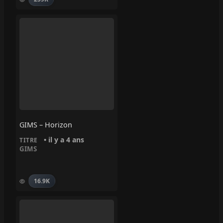
GIMS – Horizon
• il y a 4 ans
TITRE
GIMS
16.9K