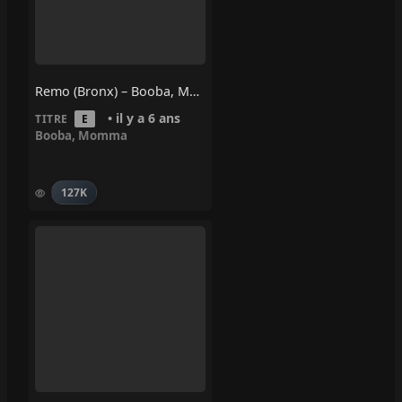
Remo (Bronx) – Booba, Momma
• il y a 6 ans
TITRE
E
Booba
,
Momma
127K