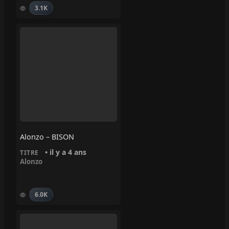
3.1K
Alonzo – BISON
• il y a 4 ans
TITRE
Alonzo
6.0K