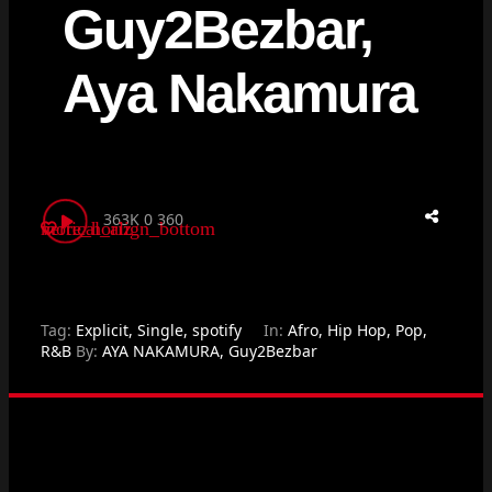
Guy2Bezbar,
Aya Nakamura
363K
0
360
vertical_align_bottom
more_horiz
Tag:
Explicit
,
Single
,
spotify
In:
Afro
,
Hip Hop
,
Pop
,
R&B
By:
AYA NAKAMURA
,
Guy2Bezbar