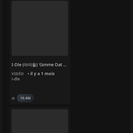
I-Dle (아이들) ‘Gimme Dat Love’
• il y a 1 mois
VIDÉO
i-dle
10.4M