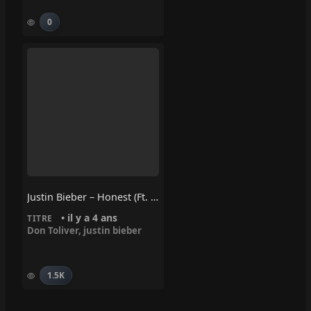
0
Justin Bieber – Honest (Ft. Don Toliver)
• il y a 4 ans
TITRE
Don Toliver
,
justin bieber
1.5K