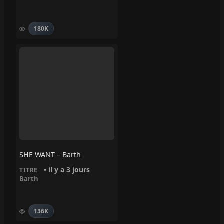
180K
SHE WANT – Barth
• il y a 3 jours
TITRE
Barth
136K