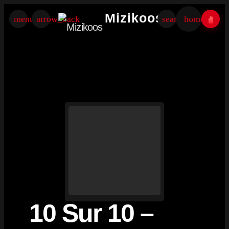
×
Mizikoos
menu
arrow_back
search
home
10 Sur 10 –