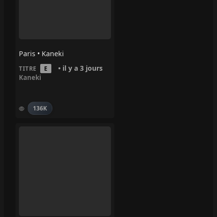
Paris • Kaneki
• il y a 3 jours
TITRE
E
Kaneki
136K