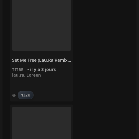
Set Me Free (lau.ra Remix) – Loreen, Lau.ra
• il y a 3 jours
TITRE
lau.ra
,
Loreen
132K