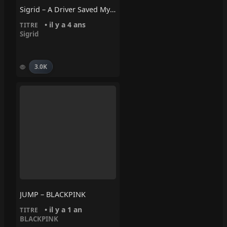
Sigrid – A Driver Saved My Night
• il y a 4 ans
TITRE
Sigrid
3.0K
JUMP – BLACKPINK
• il y a 1 an
TITRE
BLACKPINK