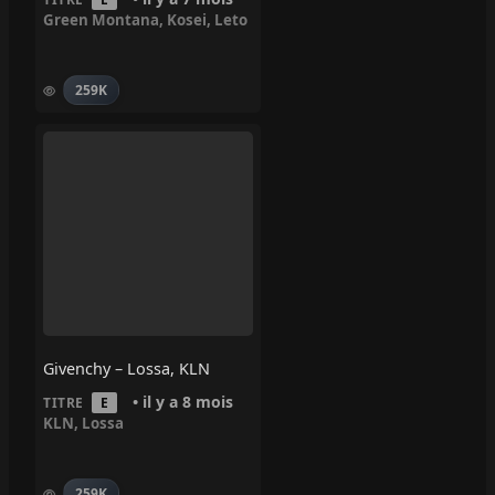
Green Montana
,
Kosei
,
Leto
259K
Givenchy – Lossa, KLN
• il y a 8 mois
TITRE
E
KLN
,
Lossa
259K