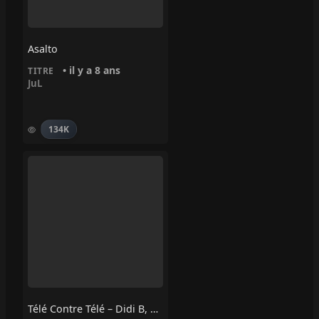
Asalto
• il y a 8 ans
TITRE
JuL
134K
Télé Contre Télé – Didi B, HP