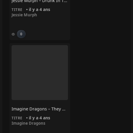
Jessie Murph – Drunk In The Bathtub
• il y a 4 ans
TITRE
Jessie Murph
0
Imagine Dragons – They Don’t Know You Like I Do
• il y a 4 ans
TITRE
Imagine Dragons