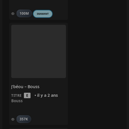
100M
DIAMANT
J’béou – Bouss
• il y a 2 ans
TITRE
E
Bouss
357K