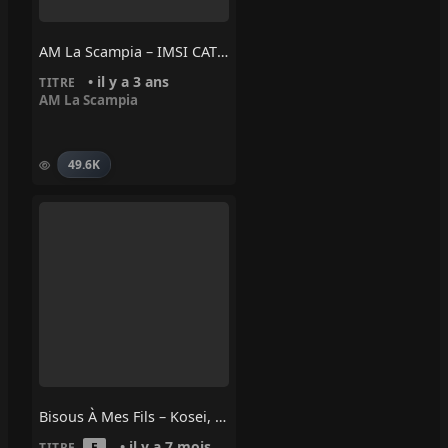
AM La Scampia – IMSI CATCHER
• il y a 3 ans
TITRE
AM La Scampia
49.6K
Bisous À Mes Fils – Kosei, Green Montana, Leto
• il y a 7 mois
TITRE
E