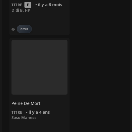
• il y a 6 mois
TITRE
E
Didi B
,
HP
229K
Peine De Mort
• il y a 4 ans
TITRE
Soso Maness