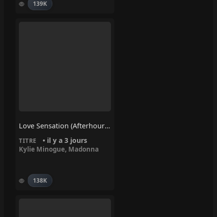
139K
Love Sensation (Afterhours Mix) – Madonna, Kylie Minogue
• il y a 3 jours
TITRE
Kylie Minogue
,
Madonna
138K