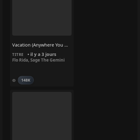
Vacation (Anywhere You Wanna Go) – Flo Rida, Sage The Gemini
• il y a 3 jours
TITRE
Flo Rida
,
Sage The Gemini
148K