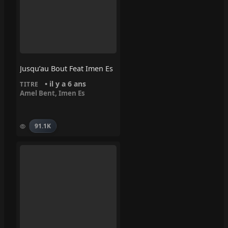
Jusqu’au Bout Feat Imen Es
• il y a 6 ans
TITRE
Amel Bent
,
Imen Es
91.1K