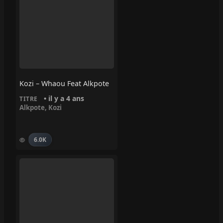
Kozi – Whaou Feat Alkpote
• il y a 4 ans
TITRE
Alkpote
,
Kozi
6.0K