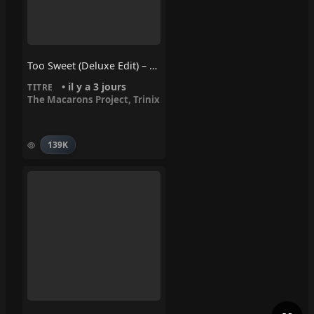
Too Sweet (Deluxe Edit) – Trinix, The Macarons Project
• il y a 3 jours
TITRE
The Macarons Project
,
Trinix
139K