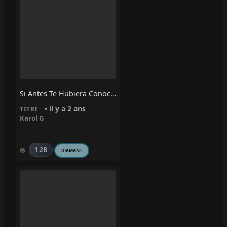
Si Antes Te Hubiera Conocido – KAROL G
• il y a 2 ans
TITRE
Karol G
1.2B
DIAMANT